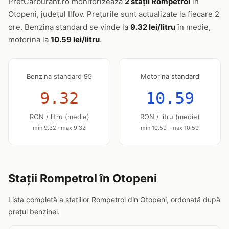
PretCarburant.ro monitorizează
2 stații Rompetrol
în
Otopeni, județul Ilfov. Prețurile sunt actualizate la fiecare 2
ore. Benzina standard se vinde la
9.32 lei/litru
în medie,
motorina la
10.59 lei/litru
.
Benzina standard 95
Motorina standard
9.32
10.59
RON / litru (medie)
RON / litru (medie)
min 9.32 · max 9.32
min 10.59 · max 10.59
Stații Rompetrol în Otopeni
Lista completă a stațiilor Rompetrol din Otopeni, ordonată după
prețul benzinei.