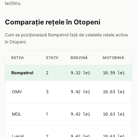
lei/litru.
Comparație rețele în Otopeni
Cum se poziționează Rompetrol față de celelalte rețele active
în Otopeni.
RETEA
STAȚII
BENZINĂ
MOTORINĂ
Rompetrol
2
9.32 lei
10.59 lei
OMV
3
9.42 lei
10.63 lei
MOL
1
9.42 lei
10.63 lei
Lukoil
2
9.42 lei
10.63 lei