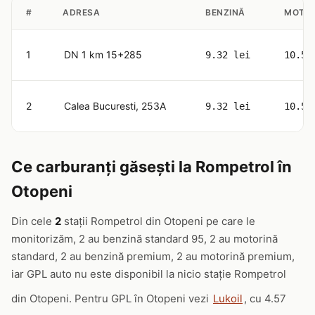
#
ADRESA
BENZINĂ
MOTOR
1
DN 1 km 15+285
9.32 lei
10.59
2
Calea Bucuresti, 253A
9.32 lei
10.59
Ce carburanți găsești la Rompetrol în
Otopeni
Din cele
2
stații Rompetrol din Otopeni pe care le
monitorizăm, 2 au benzină standard 95, 2 au motorină
standard, 2 au benzină premium, 2 au motorină premium,
iar GPL auto nu este disponibil la nicio stație Rompetrol
din Otopeni. Pentru GPL în Otopeni vezi
Lukoil
, cu 4.57