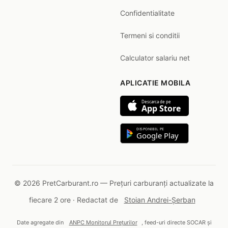
Confidentialitate
Termeni si conditii
Calculator salariu net
APLICATIE MOBILA
Descarca de pe
App Store
DISPONIBIL PE
Google Play
© 2026 PretCarburant.ro — Prețuri carburanți actualizate la
fiecare 2 ore · Redactat de
Stoian Andrei-Șerban
Date agregate din
ANPC Monitorul Prețurilor
, feed-uri directe SOCAR și