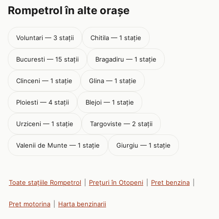
Rompetrol în alte orașe
Voluntari — 3 stații
Chitila — 1 stație
Bucuresti — 15 stații
Bragadiru — 1 stație
Clinceni — 1 stație
Glina — 1 stație
Ploiesti — 4 stații
Blejoi — 1 stație
Urziceni — 1 stație
Targoviste — 2 stații
Valenii de Munte — 1 stație
Giurgiu — 1 stație
Toate stațiile Rompetrol
|
Prețuri în Otopeni
|
Pret benzina
|
Pret motorina
|
Harta benzinarii