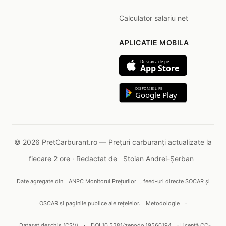
Calculator salariu net
APLICATIE MOBILA
Descarca de pe
App Store
DISPONIBIL PE
Google Play
© 2026 PretCarburant.ro — Prețuri carburanți actualizate la
fiecare 2 ore · Redactat de
Stoian Andrei-Șerban
Date agregate din
ANPC Monitorul Prețurilor
, feed-uri directe SOCAR și
OSCAR și paginile publice ale rețelelor.
Metodologie
·
Dataset deschis (CSV)
·
DOI 10.5281/zenodo.19560194
· Licență CC-