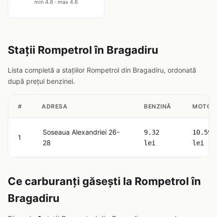
min 4.6 · max 4.6
Stații Rompetrol în Bragadiru
Lista completă a stațiilor Rompetrol din Bragadiru, ordonată
după prețul benzinei.
#
ADRESA
BENZINĂ
MOTOR
Soseaua Alexandriei 26-
9.32
10.59
1
28
lei
lei
Ce carburanți găsești la Rompetrol în
Bragadiru