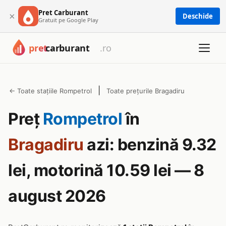
Pret Carburant
×
Deschide
Gratuit pe Google Play
|
← Toate stațiile Rompetrol
Toate prețurile Bragadiru
Preț
Rompetrol
în
Bragadiru
azi: benzină 9.32
lei, motorină 10.59 lei — 8
august 2026