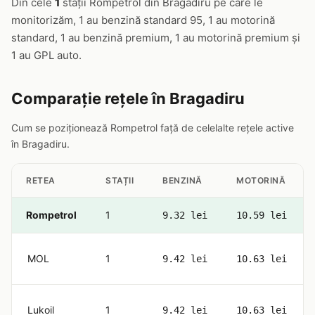
Din cele
1
stații Rompetrol din Bragadiru pe care le
monitorizăm, 1 au benzină standard 95, 1 au motorină
standard, 1 au benzină premium, 1 au motorină premium și
1 au GPL auto.
Comparație rețele în Bragadiru
Cum se poziționează Rompetrol față de celelalte rețele active
în Bragadiru.
RETEA
STAȚII
BENZINĂ
MOTORINĂ
Rompetrol
1
9.32 lei
10.59 lei
MOL
1
9.42 lei
10.63 lei
Lukoil
1
9.42 lei
10.63 lei