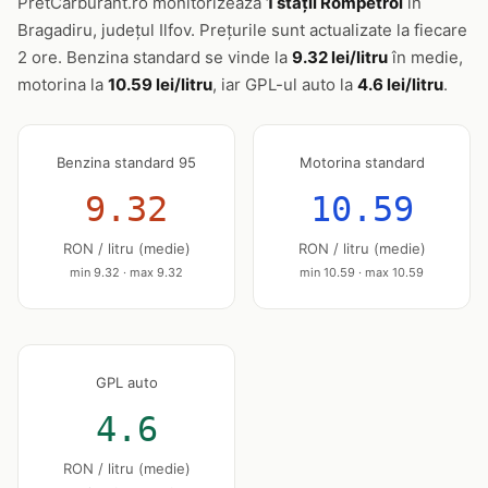
PretCarburant.ro monitorizează
1 stații Rompetrol
în
Bragadiru, județul Ilfov. Prețurile sunt actualizate la fiecare
2 ore. Benzina standard se vinde la
9.32 lei/litru
în medie,
motorina la
10.59 lei/litru
, iar GPL-ul auto la
4.6 lei/litru
.
Benzina standard 95
Motorina standard
9.32
10.59
RON / litru (medie)
RON / litru (medie)
min 9.32 · max 9.32
min 10.59 · max 10.59
GPL auto
4.6
RON / litru (medie)