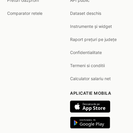
Preturi Gazprom
API public
Comparator retele
Dataset deschis
Instrumente și widget
Raport prețuri pe județe
Confidentialitate
Termeni si conditii
Calculator salariu net
APLICATIE MOBILA
Descarca de pe
App Store
DISPONIBIL PE
Google Play