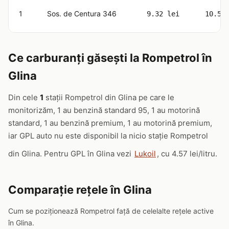
1
Sos. de Centura 346
9.32 lei
10.59
Ce carburanți găsești la Rompetrol în
Glina
Din cele
1
stații Rompetrol din Glina pe care le
monitorizăm, 1 au benzină standard 95, 1 au motorină
standard, 1 au benzină premium, 1 au motorină premium,
iar GPL auto nu este disponibil la nicio stație Rompetrol
din Glina. Pentru GPL în Glina vezi
Lukoil
, cu 4.57 lei/litru.
Comparație rețele în Glina
Cum se poziționează Rompetrol față de celelalte rețele active
în Glina.