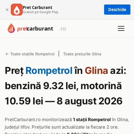
Pret Carburant
×
Deschide
Gratuit pe Google Play
|
← Toate stațiile Rompetrol
Toate prețurile Glina
Preț
Rompetrol
în
Glina
azi:
benzină 9.32 lei, motorină
10.59 lei — 8 august 2026
PretCarburant.ro monitorizează
1 stații Rompetrol
în Glina,
județul Ilfov. Prețurile sunt actualizate la fiecare 2 ore.