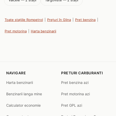
Valcele — 2 stații
Targoviste — 2 stații
Toate stațiile Rompetrol
|
Prețuri în Glina
|
Pret benzina
|
Pret motorina
|
Harta benzinarii
NAVIGARE
PRETURI CARBURANTI
Harta benzinarii
Pret benzina azi
Benzinarii langa mine
Pret motorina azi
Calculator economie
Pret GPL azi