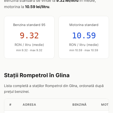
Benzina standard se vinde la
9.32 lei/litru
în medie,
motorina la
10.59 lei/litru
.
Benzina standard 95
Motorina standard
9.32
10.59
RON / litru (medie)
RON / litru (medie)
min 9.32 · max 9.32
min 10.59 · max 10.59
Stații Rompetrol în Glina
Lista completă a stațiilor Rompetrol din Glina, ordonată după
prețul benzinei.
#
ADRESA
BENZINĂ
MOTOR