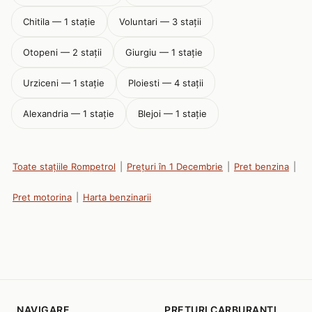
Chitila — 1 stație
Voluntari — 3 stații
Otopeni — 2 stații
Giurgiu — 1 stație
Urziceni — 1 stație
Ploiesti — 4 stații
Alexandria — 1 stație
Blejoi — 1 stație
Toate stațiile Rompetrol
|
Prețuri în 1 Decembrie
|
Pret benzina
|
Pret motorina
|
Harta benzinarii
NAVIGARE
PRETURI CARBURANTI