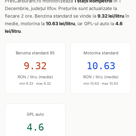
PretCarburant.ro monitorizează
1 stații Rompetrol
în 1
Decembrie, județul Ilfov. Prețurile sunt actualizate la
fiecare 2 ore. Benzina standard se vinde la
9.32 lei/litru
în
medie, motorina la
10.63 lei/litru
, iar GPL-ul auto la
4.6
lei/litru
.
Benzina standard 95
Motorina standard
9.32
10.63
RON / litru (medie)
RON / litru (medie)
min 9.32 · max 9.32
min 10.63 · max 10.63
GPL auto
4.6