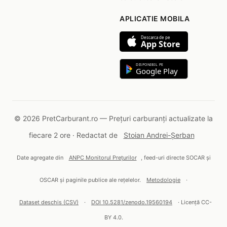
APLICATIE MOBILA
Descarca de pe
App Store
DISPONIBIL PE
Google Play
© 2026 PretCarburant.ro — Prețuri carburanți actualizate la
fiecare 2 ore · Redactat de
Stoian Andrei-Șerban
Date agregate din
ANPC Monitorul Prețurilor
, feed-uri directe SOCAR și
OSCAR și paginile publice ale rețelelor.
Metodologie
·
Dataset deschis (CSV)
·
DOI 10.5281/zenodo.19560194
· Licență CC-
BY 4.0.