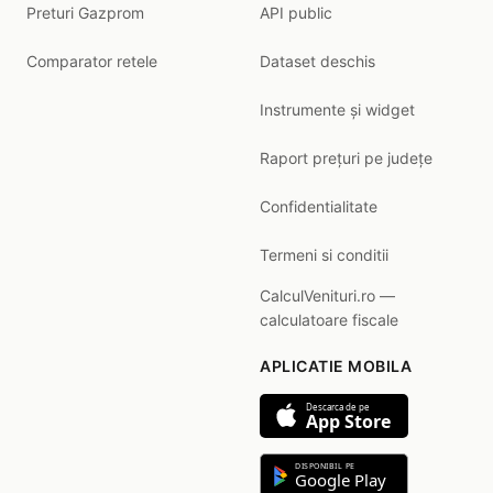
Preturi Gazprom
API public
Comparator retele
Dataset deschis
Instrumente și widget
Raport prețuri pe județe
Confidentialitate
Termeni si conditii
CalculVenituri.ro —
calculatoare fiscale
APLICATIE MOBILA
Descarca de pe
App Store
DISPONIBIL PE
Google Play