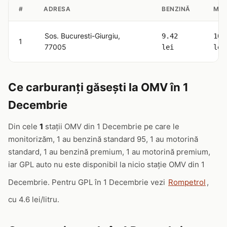
#
ADRESA
BENZINĂ
MOT
Sos. Bucuresti-Giurgiu,
9.42
10.
1
77005
lei
lei
Ce carburanți găsești la OMV în 1
Decembrie
Din cele
1
stații OMV din 1 Decembrie pe care le
monitorizăm, 1 au benzină standard 95, 1 au motorină
standard, 1 au benzină premium, 1 au motorină premium,
iar GPL auto nu este disponibil la nicio stație OMV din 1
Decembrie. Pentru GPL în 1 Decembrie vezi
Rompetrol
,
cu 4.6 lei/litru.