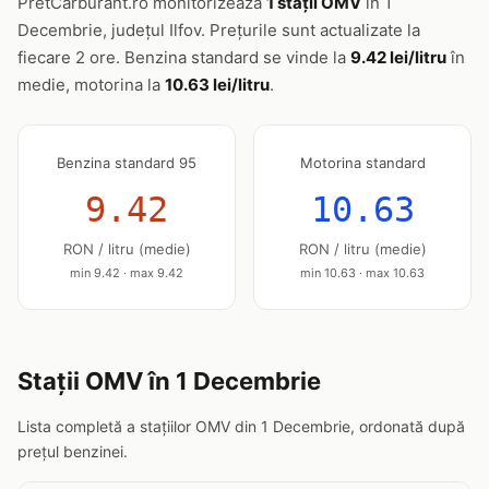
PretCarburant.ro monitorizează
1 stații OMV
în 1
Decembrie, județul Ilfov. Prețurile sunt actualizate la
fiecare 2 ore. Benzina standard se vinde la
9.42 lei/litru
în
medie, motorina la
10.63 lei/litru
.
Benzina standard 95
Motorina standard
9.42
10.63
RON / litru (medie)
RON / litru (medie)
min 9.42 · max 9.42
min 10.63 · max 10.63
Stații OMV în 1 Decembrie
Lista completă a stațiilor OMV din 1 Decembrie, ordonată după
prețul benzinei.