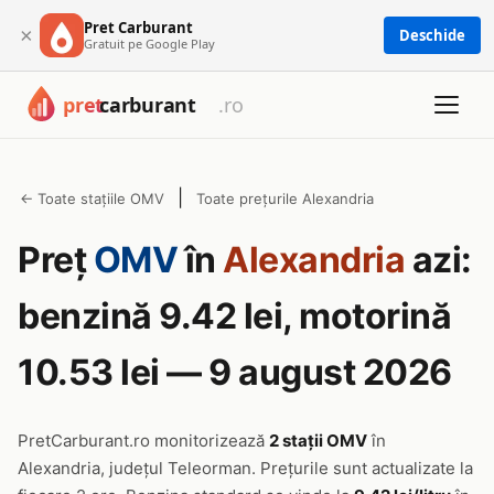
Pret Carburant
×
Deschide
Gratuit pe Google Play
|
← Toate stațiile OMV
Toate prețurile Alexandria
Preț
OMV
în
Alexandria
azi:
benzină 9.42 lei, motorină
10.53 lei — 9 august 2026
PretCarburant.ro monitorizează
2 stații OMV
în
Alexandria, județul Teleorman. Prețurile sunt actualizate la