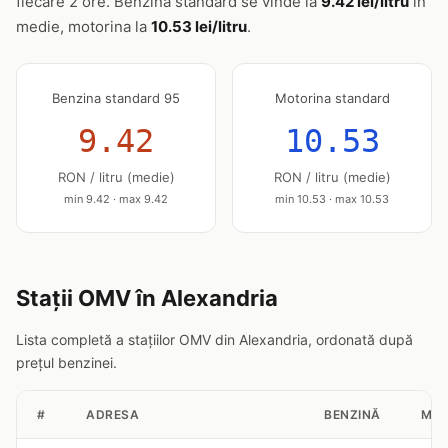
fiecare 2 ore. Benzina standard se vinde la
9.42 lei/litru
în
medie, motorina la
10.53 lei/litru
.
Benzina standard 95
Motorina standard
9.42
10.53
RON / litru (medie)
RON / litru (medie)
min 9.42 · max 9.42
min 10.53 · max 10.53
Stații OMV în Alexandria
Lista completă a stațiilor OMV din Alexandria, ordonată după
prețul benzinei.
#
ADRESA
BENZINĂ
MOT