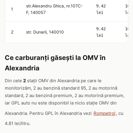
str.Alexandru Ghica, nr.107C-
9.42
10.
1
F, 140057
lei
lei
9.42
10.
2
str. Dunarii, 140010
lei
lei
Ce carburanți găsești la OMV în
Alexandria
Din cele
2
stații OMV din Alexandria pe care le
monitorizăm, 2 au benzină standard 95, 2 au motorină
standard, 2 au benzină premium, 2 au motorină premium,
iar GPL auto nu este disponibil la nicio stație OMV din
Alexandria. Pentru GPL în Alexandria vezi
Rompetrol
, cu
4.81 lei/litru.