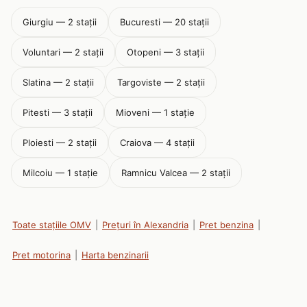
Giurgiu — 2 stații
Bucuresti — 20 stații
Voluntari — 2 stații
Otopeni — 3 stații
Slatina — 2 stații
Targoviste — 2 stații
Pitesti — 3 stații
Mioveni — 1 stație
Ploiesti — 2 stații
Craiova — 4 stații
Milcoiu — 1 stație
Ramnicu Valcea — 2 stații
Toate stațiile OMV
|
Prețuri în Alexandria
|
Pret benzina
|
Pret motorina
|
Harta benzinarii