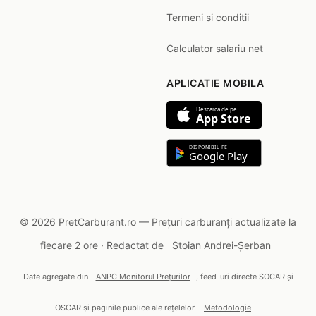
Termeni si conditii
Calculator salariu net
APLICATIE MOBILA
Descarca de pe
App Store
DISPONIBIL PE
Google Play
© 2026 PretCarburant.ro — Prețuri carburanți actualizate la
fiecare 2 ore · Redactat de
Stoian Andrei-Șerban
Date agregate din
ANPC Monitorul Prețurilor
, feed-uri directe SOCAR și
OSCAR și paginile publice ale rețelelor.
Metodologie
·