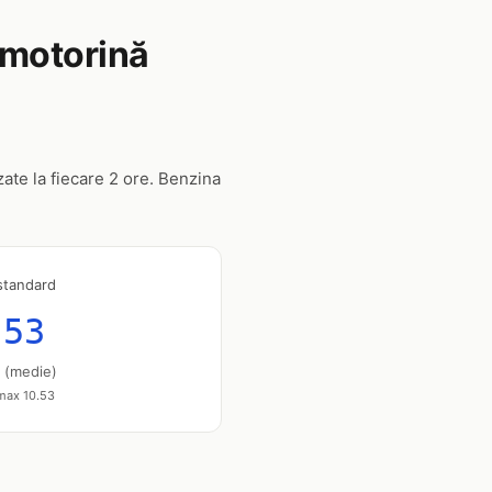
, motorină
izate la fiecare 2 ore. Benzina
standard
.53
u (medie)
 max 10.53