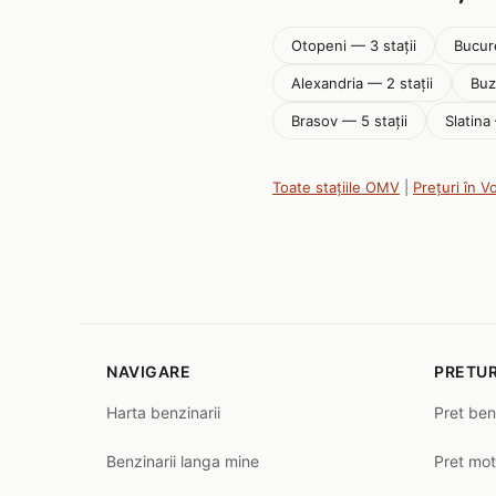
Otopeni — 3 stații
Bucure
Alexandria — 2 stații
Buz
Brasov — 5 stații
Slatina
Toate stațiile OMV
|
Prețuri în V
NAVIGARE
PRETUR
Harta benzinarii
Pret ben
Benzinarii langa mine
Pret mot