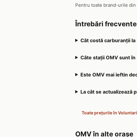
Pentru toate brand-urile din
Întrebări frecvent
Cât costă carburanții l
Câte stații OMV sunt în
Este OMV mai ieftin decâ
La cât se actualizează 
Toate prețurile în Voluntar
OMV în alte orașe