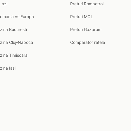
 azi
Preturi Rompetrol
Romania vs Europa
Preturi MOL
zina Bucuresti
Preturi Gazprom
nzina Cluj-Napoca
Comparator retele
zina Timisoara
zina Iasi