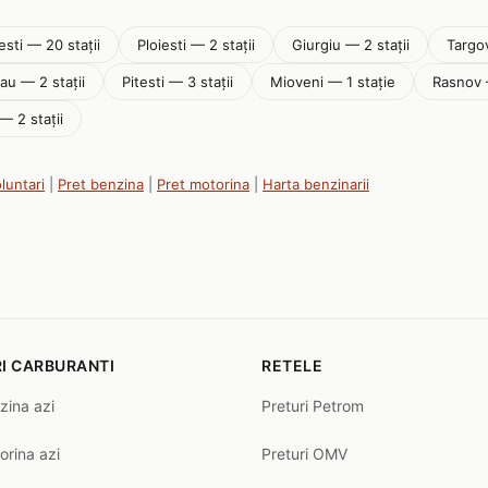
sti — 20 stații
Ploiesti — 2 stații
Giurgiu — 2 stații
Targov
au — 2 stații
Pitesti — 3 stații
Mioveni — 1 stație
Rasnov 
 — 2 stații
oluntari
|
Pret benzina
|
Pret motorina
|
Harta benzinarii
I CARBURANTI
RETELE
zina azi
Preturi Petrom
orina azi
Preturi OMV