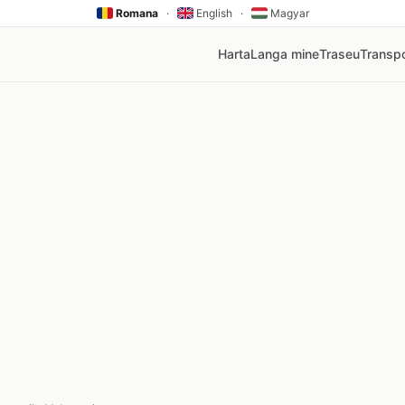
Romana
·
English
·
Magyar
Harta
Langa mine
Traseu
Transpo