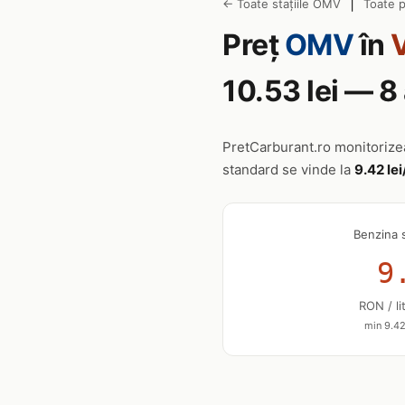
|
← Toate stațiile OMV
Toate p
Preț
OMV
în
V
10.53 lei — 
PretCarburant.ro monitoriz
standard se vinde la
9.42 lei
Benzina 
9
RON / li
min 9.42