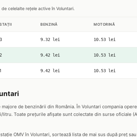
 celelalte rețele active în Voluntari.
STAȚII
BENZINĂ
MOTORINĂ
3
9.32 lei
10.53 lei
2
9.42 lei
10.53 lei
1
9.42 lei
10.53 lei
untari
 majore de benzinării din România. În Voluntari compania operea
/litru. Toate prețurile afișate sunt colectate din surse oficiale 
 stație OMV în Voluntari, sortează lista de mai sus după preț sa