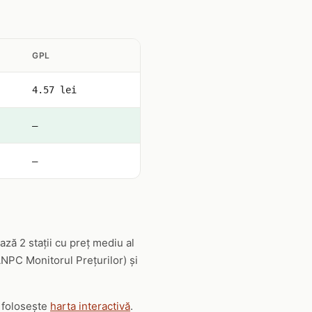
GPL
4.57 lei
—
—
ză 2 stații cu preț mediu al
(ANPC Monitorul Prețurilor) și
u folosește
harta interactivă
.