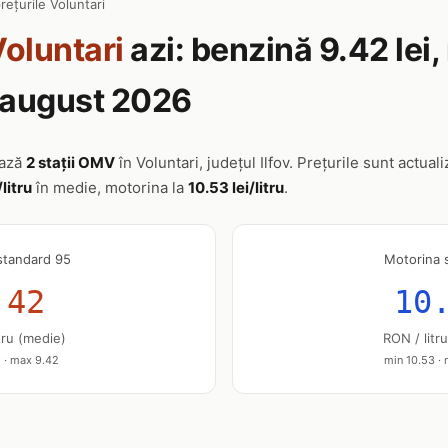
rețurile Voluntari
oluntari
azi: benzină 9.42 lei
8 august 2026
ează
2 stații OMV
în Voluntari, județul Ilfov. Prețurile sunt actual
/litru
în medie, motorina la
10.53 lei/litru
.
standard 95
Motorina 
.42
10
tru (medie)
RON / litr
 · max 9.42
min 10.53 ·