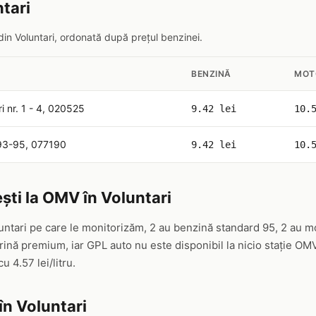
ntari
din Voluntari, ordonată după prețul benzinei.
BENZINĂ
MOT
i nr. 1 - 4, 020525
9.42 lei
10.
 93-95, 077190
9.42 lei
10.
ști la OMV în Voluntari
untari pe care le monitorizăm, 2 au benzină standard 95, 2 au m
nă premium, iar GPL auto nu este disponibil la nicio stație OM
 cu 4.57 lei/litru.
în Voluntari