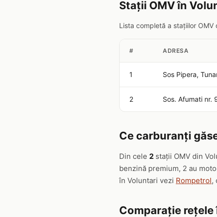
Stații OMV în Volu
Lista completă a stațiilor OMV 
#
ADRESA
1
Sos Pipera, Tunar
2
Sos. Afumati nr.
Ce carburanți găse
Din cele
2
stații OMV din Vol
benzină premium, 2 au motori
în Voluntari vezi
Rompetrol
,
Comparație rețele 