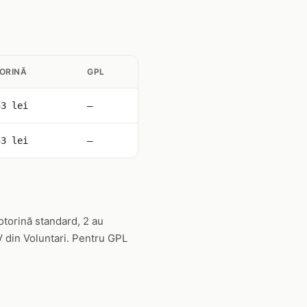
ORINĂ
GPL
53 lei
—
53 lei
—
otorină standard, 2 au
V din Voluntari. Pentru GPL