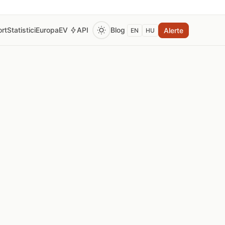
rt
Statistici
Europa
EV
API
Blog
Alerte
EN
HU