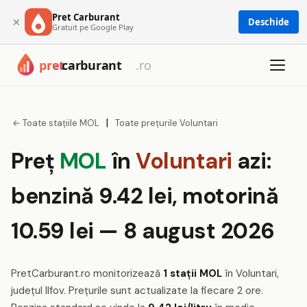
Pret Carburant
×
Deschide
Gratuit pe Google Play
|
← Toate stațiile MOL
Toate prețurile Voluntari
Preț
MOL
în
Voluntari
azi:
benzină 9.42 lei, motorină
10.59 lei — 8 august 2026
PretCarburant.ro monitorizează
1 stații MOL
în Voluntari,
județul Ilfov. Prețurile sunt actualizate la fiecare 2 ore.