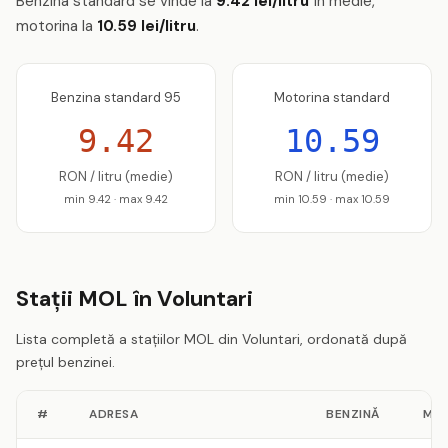
Benzina standard se vinde la
9.42 lei/litru
în medie,
motorina la
10.59 lei/litru
.
Benzina standard 95
Motorina standard
9.42
10.59
RON / litru (medie)
RON / litru (medie)
min 9.42 · max 9.42
min 10.59 · max 10.59
Stații MOL în Voluntari
Lista completă a stațiilor MOL din Voluntari, ordonată după
prețul benzinei.
#
ADRESA
BENZINĂ
MO