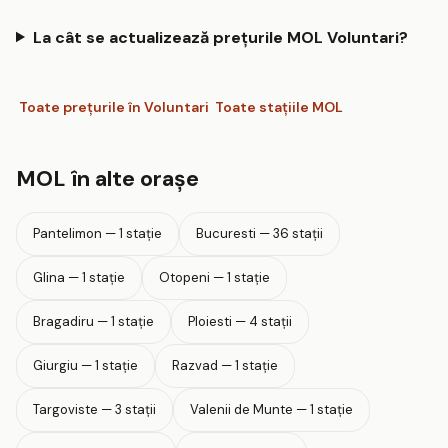
La cât se actualizează prețurile MOL Voluntari?
Toate prețurile în Voluntari
Toate stațiile MOL
MOL în alte orașe
Pantelimon — 1 stație
Bucuresti — 36 stații
Glina — 1 stație
Otopeni — 1 stație
Bragadiru — 1 stație
Ploiesti — 4 stații
Giurgiu — 1 stație
Razvad — 1 stație
Targoviste — 3 stații
Valenii de Munte — 1 stație