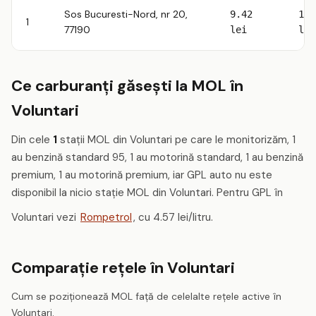
Sos Bucuresti-Nord, nr 20,
9.42
10.
1
77190
lei
lei
Ce carburanți găsești la MOL în
Voluntari
Din cele
1
stații MOL din Voluntari pe care le monitorizăm, 1
au benzină standard 95, 1 au motorină standard, 1 au benzină
premium, 1 au motorină premium, iar GPL auto nu este
disponibil la nicio stație MOL din Voluntari. Pentru GPL în
Voluntari vezi
Rompetrol
, cu 4.57 lei/litru.
Comparație rețele în Voluntari
Cum se poziționează MOL față de celelalte rețele active în
Voluntari.