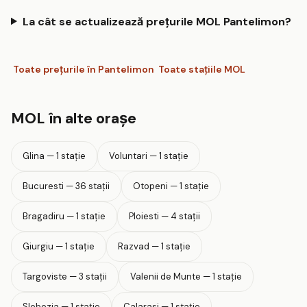
La cât se actualizează prețurile MOL Pantelimon?
Toate prețurile în Pantelimon
Toate stațiile MOL
MOL în alte orașe
Glina — 1 stație
Voluntari — 1 stație
Bucuresti — 36 stații
Otopeni — 1 stație
Bragadiru — 1 stație
Ploiesti — 4 stații
Giurgiu — 1 stație
Razvad — 1 stație
Targoviste — 3 stații
Valenii de Munte — 1 stație
Slobozia — 1 stație
Calarasi — 1 stație