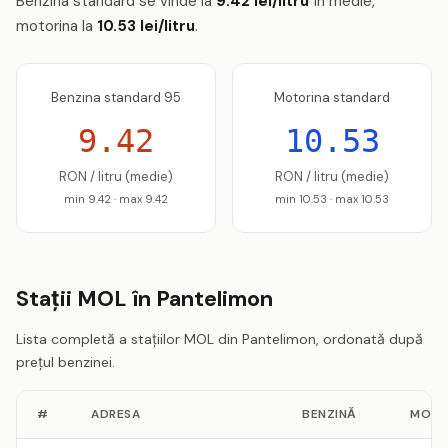
Benzina standard se vinde la
9.42 lei/litru
în medie,
motorina la
10.53 lei/litru
.
Benzina standard 95
Motorina standard
9.42
10.53
RON / litru (medie)
RON / litru (medie)
min 9.42 · max 9.42
min 10.53 · max 10.53
Stații MOL în Pantelimon
Lista completă a stațiilor MOL din Pantelimon, ordonată după
prețul benzinei.
#
ADRESA
BENZINĂ
MOTO