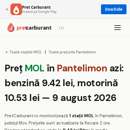
Pret Carburant
×
Deschide
Gratuit pe Google Play
|
← Toate stațiile MOL
Toate prețurile Pantelimon
Preț
MOL
în
Pantelimon
azi:
benzină 9.42 lei, motorină
10.53 lei — 9 august 2026
PretCarburant.ro monitorizează
1 stații MOL
în Pantelimon,
județul Ilfov. Prețurile sunt actualizate la fiecare 2 ore.