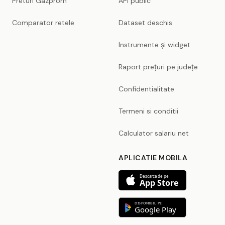
Preturi Gazprom
API public
Comparator retele
Dataset deschis
Instrumente și widget
Raport prețuri pe județe
Confidentialitate
Termeni si conditii
Calculator salariu net
APLICATIE MOBILA
Descarca de pe
App Store
DISPONIBIL PE
Google Play