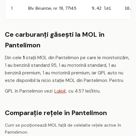
1
Blv. Biruintei, nr. 19, 77145
9.42 lei
10.5
Ce carburanți găsești la MOL în
Pantelimon
Din cele
1
stații MOL din Pantelimon pe care le monitorizăm,
1 au benzină standard 95, 1 au motorină standard, 1 au
benzină premium, 1 au motorină premium, iar GPL auto nu
este disponibil la nicio stație MOL din Pantelimon. Pentru
GPL în Pantelimon vezi
Lukoil
, cu 4.57 lei/litru.
Comparație rețele în Pantelimon
Cum se poziționează MOL față de celelalte rețele active în
Pantelimon.