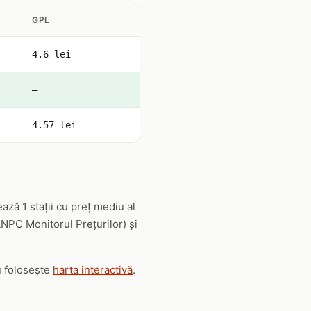
GPL
4.6 lei
—
4.57 lei
ză 1 stații cu preț mediu al
(ANPC Monitorul Prețurilor) și
u folosește
harta interactivă
.