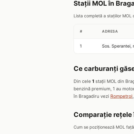
Stații MOL în Brag
Lista completă a stațiilor MOL
#
ADRESA
1
Sos. Sperantei, 
Ce carburanți găse
Din cele
1
stații MOL din Bra
benzină premium, 1 au motori
în Bragadiru vezi
Rompetrol
Comparație rețele 
Cum se poziționează MOL față d