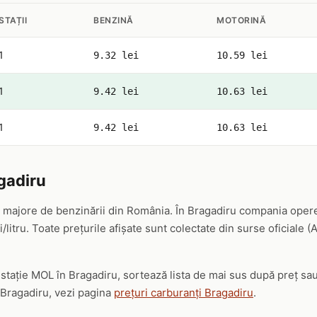
STAȚII
BENZINĂ
MOTORINĂ
1
9.32 lei
10.59 lei
1
9.42 lei
10.63 lei
1
9.42 lei
10.63 lei
gadiru
 majore de benzinării din România. În Bragadiru compania operea
/litru. Toate prețurile afișate sunt colectate din surse oficiale 
ă stație MOL în Bragadiru, sortează lista de mai sus după preț sa
 Bragadiru, vezi pagina
prețuri carburanți Bragadiru
.