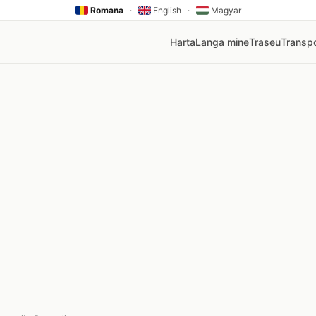
Romana
·
English
·
Magyar
Harta
Langa mine
Traseu
Transpo