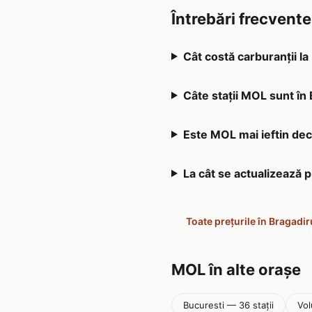
Întrebări frecvent
Cât costă carburanții l
Câte stații MOL sunt în
Este MOL mai ieftin decâ
La cât se actualizează 
Toate prețurile în Bragadir
MOL în alte orașe
Bucuresti — 36 stații
Vol