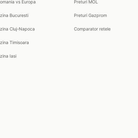
Romania vs Europa
Preturi MOL
zina Bucuresti
Preturi Gazprom
nzina Cluj-Napoca
Comparator retele
zina Timisoara
zina Iasi