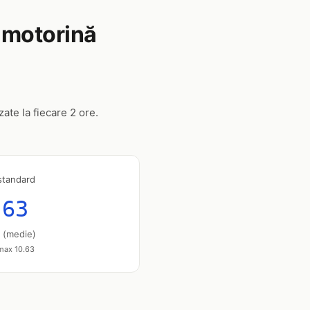
, motorină
zate la fiecare 2 ore.
standard
.63
u (medie)
 max 10.63