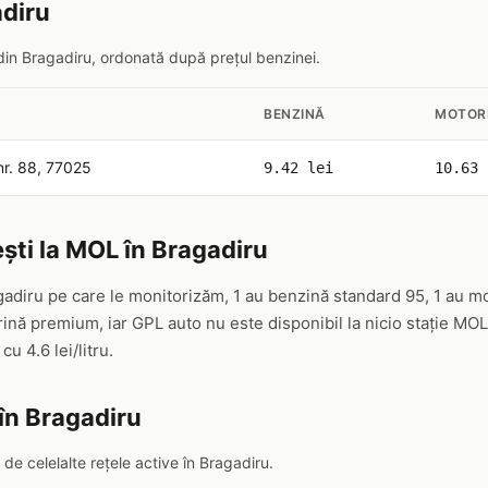
adiru
 din Bragadiru, ordonată după prețul benzinei.
BENZINĂ
MOTOR
nr. 88, 77025
9.42 lei
10.63 
ști la MOL în Bragadiru
gadiru pe care le monitorizăm, 1 au benzină standard 95, 1 au mo
nă premium, iar GPL auto nu este disponibil la nicio stație MO
, cu 4.6 lei/litru.
în Bragadiru
e celelalte rețele active în Bragadiru.