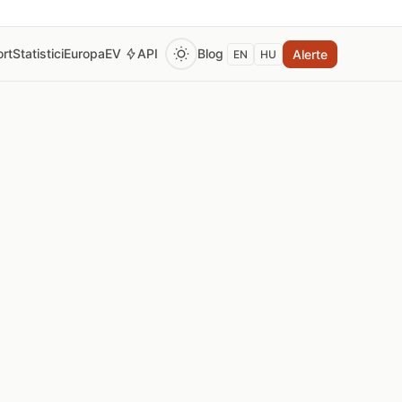
rt
Statistici
Europa
EV
API
Blog
Alerte
EN
HU