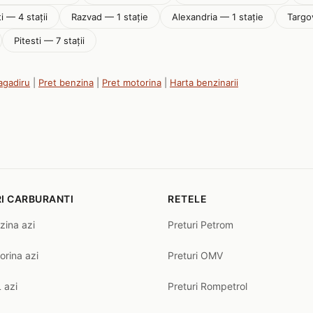
i — 4 stații
Razvad — 1 stație
Alexandria — 1 stație
Targov
Pitesti — 7 stații
ragadiru
|
Pret benzina
|
Pret motorina
|
Harta benzinarii
I CARBURANTI
RETELE
zina azi
Preturi Petrom
orina azi
Preturi OMV
 azi
Preturi Rompetrol