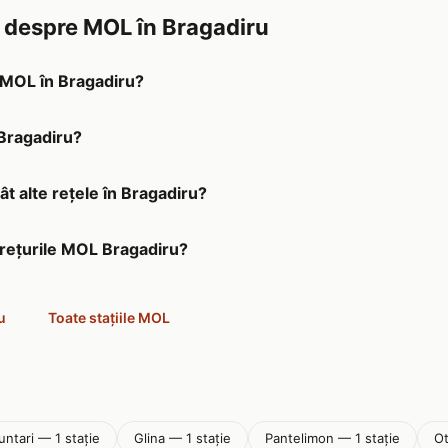
e despre MOL în Bragadiru
a MOL în Bragadiru?
 Bragadiru?
t alte rețele în Bragadiru?
prețurile MOL Bragadiru?
u
Toate stațiile MOL
untari — 1 stație
Glina — 1 stație
Pantelimon — 1 stație
Ot