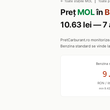
|
← Toate stațiile MOL
Toate p
Preț
MOL
în
B
10.63 lei — 
PretCarburant.ro monitoriz
Benzina standard se vinde l
Benzina 
9
RON / li
min 9.42