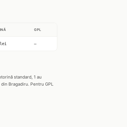
INĂ
GPL
lei
—
torină standard, 1 au
L din Bragadiru. Pentru GPL