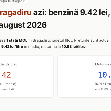
rețurile Bragadiru
ragadiru
azi: benzină 9.42 lei
7 august 2026
ează
1 stații MOL
în Bragadiru, județul Ilfov. Prețurile sunt actuali
a
9.42 lei/litru
în medie, motorina la
10.63 lei/litru
.
standard 95
Motorina 
.42
10
tru (medie)
RON / litr
 · max 9.42
min 10.63 ·