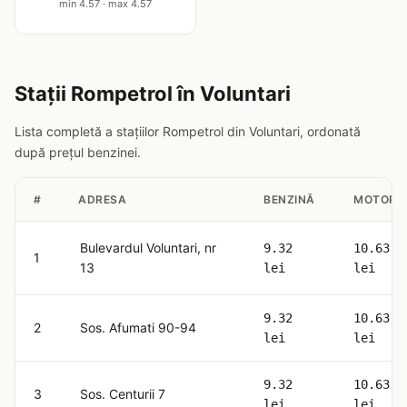
min 4.57 · max 4.57
Stații Rompetrol în Voluntari
Lista completă a stațiilor Rompetrol din Voluntari, ordonată
după prețul benzinei.
#
ADRESA
BENZINĂ
MOTORI
Bulevardul Voluntari, nr
9.32
10.63
1
13
lei
lei
9.32
10.63
2
Sos. Afumati 90-94
lei
lei
9.32
10.63
3
Sos. Centurii 7
lei
lei