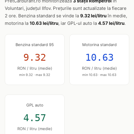
PretCarburant.ro monitorizează
3 stații Rompetrol
în
Voluntari, județul Ilfov. Prețurile sunt actualizate la fiecare
2 ore. Benzina standard se vinde la
9.32 lei/litru
în medie,
motorina la
10.63 lei/litru
, iar GPL-ul auto la
4.57 lei/litru
.
Benzina standard 95
Motorina standard
9.32
10.63
RON / litru (medie)
RON / litru (medie)
min 9.32 · max 9.32
min 10.63 · max 10.63
GPL auto
4.57
RON / litru (medie)