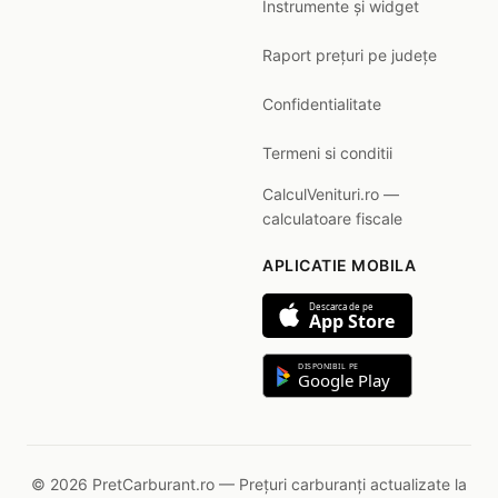
Instrumente și widget
Raport prețuri pe județe
Confidentialitate
Termeni si conditii
CalculVenituri.ro —
calculatoare fiscale
APLICATIE MOBILA
Descarca de pe
App Store
DISPONIBIL PE
Google Play
© 2026 PretCarburant.ro — Prețuri carburanți actualizate la