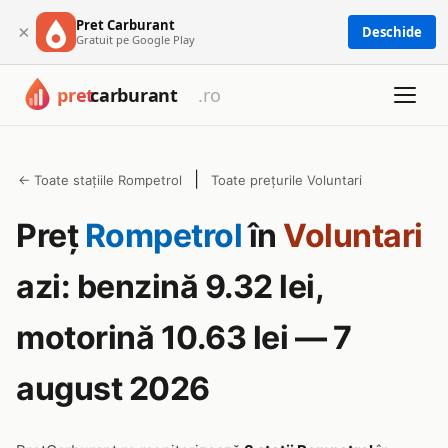
Pret Carburant
×
Deschide
Gratuit pe Google Play
|
← Toate stațiile Rompetrol
Toate prețurile Voluntari
Preț
Rompetrol
în
Voluntari
azi: benzină 9.32 lei,
motorină 10.63 lei — 7
august 2026