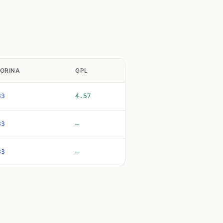
ORINA
GPL
83
4.57
83
—
83
—