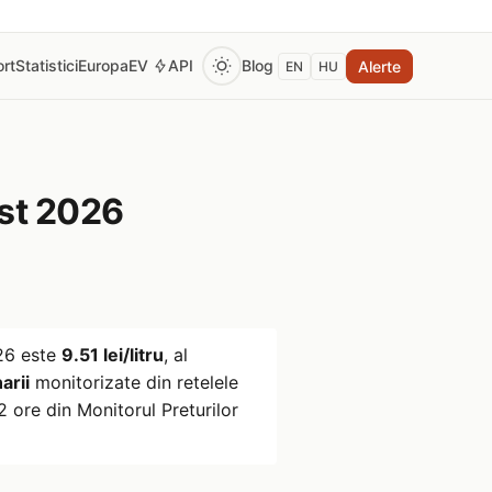
rt
Statistici
Europa
EV
API
Blog
Alerte
EN
HU
st 2026
26
este
9.51 lei/litru
, al
arii
monitorizate din retelele
 ore din Monitorul Preturilor