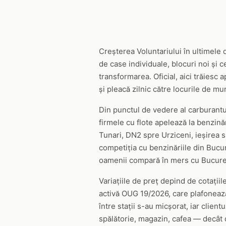
Creșterea Voluntariului în ultimele
de case individuale, blocuri noi și c
transformarea. Oficial, aici trăiesc
și pleacă zilnic către locurile de mu
Din punctul de vedere al carburantul
firmele cu flote apelează la benzină
Tunari, DN2 spre Urziceni, ieșirea s
competiția cu benzinăriile din Bucur
oamenii compară în mers cu Bucureș
Variațiile de preț depind de cotațiile
activă OUG 19/2026, care plafonează
între stații s-au micșorat, iar clien
spălătorie, magazin, cafea — decât 