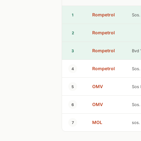
Rompetrol
Sos.
1
Rompetrol
2
Rompetrol
Bvd 
3
Rompetrol
Sos.
4
OMV
Sos 
5
OMV
Sos.
6
MOL
sos.
7