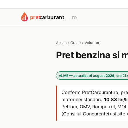
Acasa
›
Orase
›
Voluntari
Pret benzina si 
LIVE — actualizat
6 august 2026, ora 21
Conform PretCarburant.ro, pre
motorinei standard
10.83 lei/li
Petrom, OMV, Rompetrol, MOL, L
(Consiliul Concurentei) si site-u