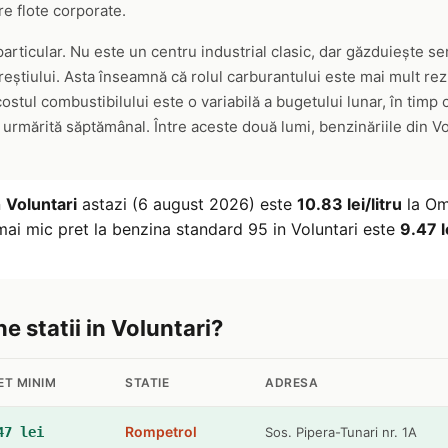
re flote corporate.
articular. Nu este un centru industrial clasic, dar găzduiește ser
eștiului. Asta înseamnă că rolul carburantului este mai mult rez
 costul combustibilului este o variabilă a bugetului lunar, în timp
 urmărită săptămânal. Între aceste două lumi, benzinăriile din V
n
Voluntari
astazi (6 august 2026) este
10.83 lei/litru
la Omv
 mai mic pret la benzina standard 95 in Voluntari este
9.47 le
ne statii in Voluntari?
ET MINIM
STATIE
ADRESA
Rompetrol
47 lei
Sos. Pipera-Tunari nr. 1A