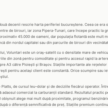
 două decenii rescrie harta periferiei bucureștene. Ceea ce era
entre de birouri, iar zona Pipera-Tunari, care începe practic la g
 aproximativ 45.000 de oameni, dar populația flotantă este mult m
ncă din nordul capitalei sau din parcurile de birouri din vecinăta
ui, Voluntari este un oraș-satelit cu o densitate mare de vehicul
riile din zonă pentru comoditate și pentru accesul rapid la arte
pre A3 către Ploiești și Brașov. Stațiile importante ale rețelelor
ești pentru același client este constantă. Orice scumpire sau ie
tiul.
 Platts, de cursul leu–dolar și de deciziile fiecărui operator. Într
 adaosul comercial la carburanții standard. Rezultatul practic p
tul obișnuit alege mai mult după proximitate, programul benzinărie
după o diferență semnificativă de preț. Stațiile premium continu