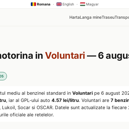
Romana
·
English
·
Magyar
Harta
Langa mine
Traseu
Transpo
motorina in
Voluntari
— 6 augu
:05
tul mediu al benzinei standard in
Voluntari
pe
6 august 20
tru
, iar al GPL-ului auto
4.57 lei/litru
. Voluntari are
7 benzin
ukoil, Socar si OSCAR. Datele sunt actualizate la fiecare 2
rile oficiale ale retelelor.