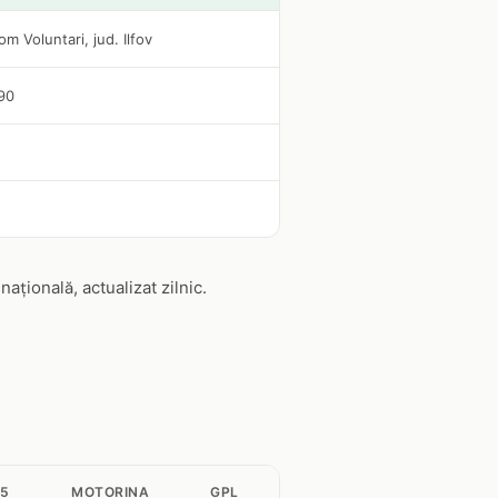
om Voluntari, jud. Ilfov
190
țională, actualizat zilnic.
95
MOTORINA
GPL