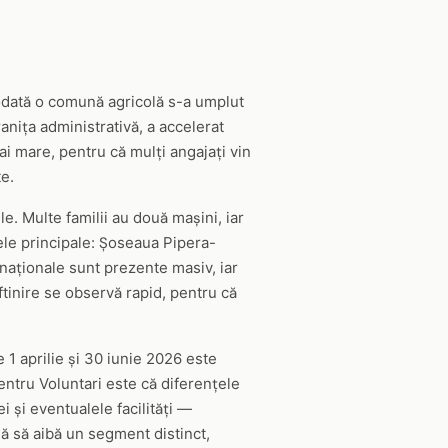
 odată o comună agricolă s-a umplut
ranița administrativă, a accelerat
ai mare, pentru că mulți angajați vin
te.
e. Multe familii au două mașini, iar
rele principale: Șoseaua Pipera-
 naționale sunt prezente masiv, iar
ftinire se observă rapid, pentru că
e 1 aprilie și 30 iunie 2026 este
entru Voluntari este că diferențele
i și eventualele facilități —
ă să aibă un segment distinct,