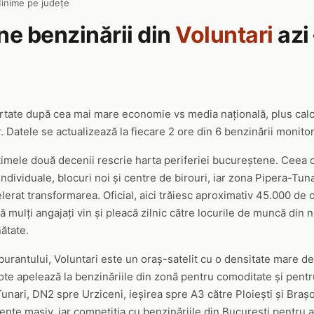
inime pe județe
ine benzinării din
Voluntari
azi
ortate după cea mai mare economie vs media națională, plus cal
 Datele se actualizează la fiecare 2 ore din 6 benzinării monitori
ltimele două decenii rescrie harta periferiei bucureștene. Ceea
ndividuale, blocuri noi și centre de birouri, iar zona Pipera-Tuna
elerat transformarea. Oficial, aici trăiesc aproximativ 45.000 de 
 mulți angajați vin și pleacă zilnic către locurile de muncă din n
nătate.
urantului, Voluntari este un oraș-satelit cu o densitate mare de 
lote apelează la benzinăriile din zonă pentru comoditate și pentr
nari, DN2 spre Urziceni, ieșirea spre A3 către Ploiești și Brașo
ente masiv, iar competiția cu benzinăriile din București pentru a