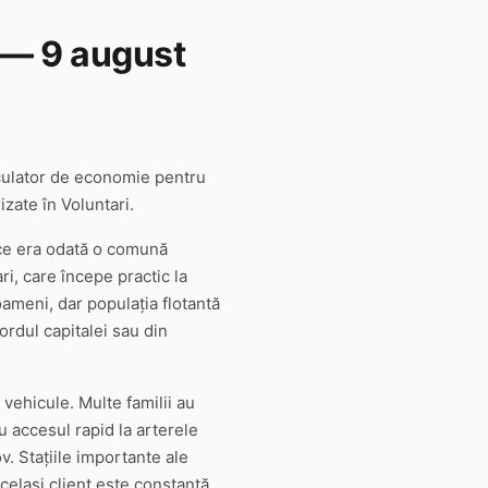
 — 9 august
culator de economie pentru
zate în Voluntari.
 ce era odată o comună
ri, care începe practic la
oameni, dar populația flotantă
ordul capitalei sau din
vehicule. Multe familii au
u accesul rapid la arterele
v. Stațiile importante ale
celași client este constantă.