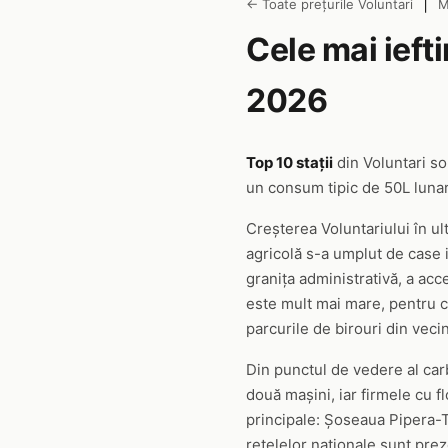
|
← Toate prețurile Voluntari
M
Cele mai ieft
2026
Top 10 stații
din Voluntari s
un consum tipic de 50L lunar.
Creșterea Voluntariului în u
agricolă s-a umplut de case i
granița administrativă, a acc
este mult mai mare, pentru că
parcurile de birouri din veci
Din punctul de vedere al carb
două mașini, iar firmele cu f
principale: Șoseaua Pipera-Tu
rețelelor naționale sunt prez