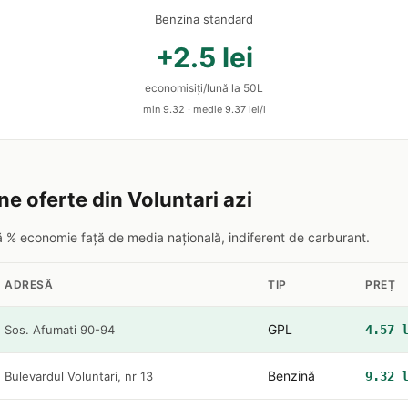
Benzina standard
+2.5 lei
economisiți/lună la 50L
min 9.32 · medie 9.37 lei/l
ne oferte din Voluntari azi
pă % economie față de media națională, indiferent de carburant.
ADRESĂ
TIP
PREȚ
GPL
Sos. Afumati 90-94
4.57 
Benzină
Bulevardul Voluntari, nr 13
9.32 