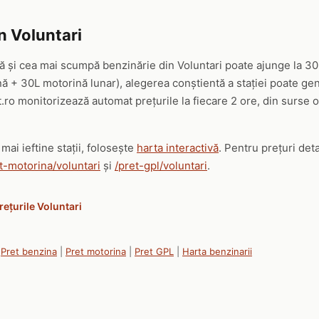
n Voluntari
nă și cea mai scumpă benzinărie din Voluntari poate ajunge la 30
ă + 30L motorină lunar), alegerea conștientă a stației poate ge
.ro monitorizează automat prețurile la fiecare 2 ore, din surse 
mai ieftine stații, folosește
harta interactivă
. Pentru prețuri det
t-motorina/voluntari
și
/pret-gpl/voluntari
.
rețurile Voluntari
|
Pret benzina
|
Pret motorina
|
Pret GPL
|
Harta benzinarii