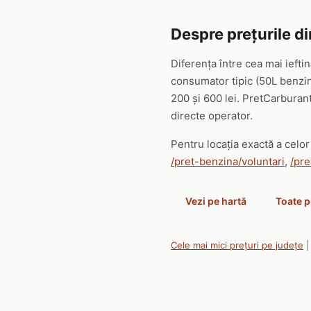
Despre prețurile di
Diferența între cea mai iefti
consumator tipic (50L benzin
200 și 600 lei. PretCarburant
directe operator.
Pentru locația exactă a celor 
/pret-benzina/voluntari
,
/pre
Vezi pe hartă
Toate p
Cele mai mici prețuri pe județe