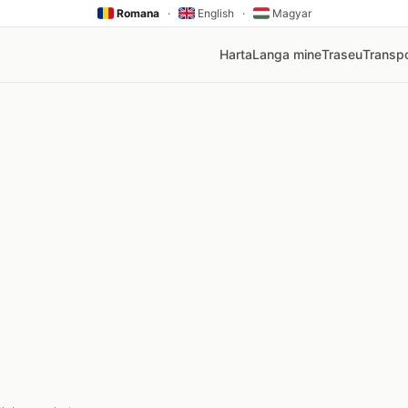
Romana
·
English
·
Magyar
Harta
Langa mine
Traseu
Transpo