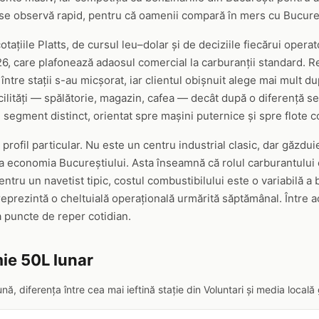
 se observă rapid, pentru că oamenii compară în mers cu Bucureș
tațiile Platts, de cursul leu–dolar și de deciziile fiecărui operato
, care plafonează adaosul comercial la carburanții standard. Re
 între stații s-au micșorat, iar clientul obișnuit alege mai mult 
cilități — spălătorie, magazin, cafea — decât după o diferență sem
segment distinct, orientat spre mașini puternice și spre flote c
rofil particular. Nu este un centru industrial clasic, dar găzduie
la economia Bucureștiului. Asta înseamnă că rolul carburantului e
ntru un navetist tipic, costul combustibilului este o variabilă a 
reprezintă o cheltuială operațională urmărită săptămânal. Între a
a puncte de reper cotidian.
ie 50L lunar
ună, diferența între cea mai ieftină stație din Voluntari și media loca