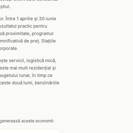
tiul.
r. Între 1 aprilie și 30 iunie
zultatul practic pentru
după proximitate, programul
nificativă de preț. Stațiile
orporate.
ște servicii, logistică mică,
ste mai mult rezidențial și
bugetului lunar, în timp ce
ceste două lumi, benzinăriile
lă generează aceste economii: