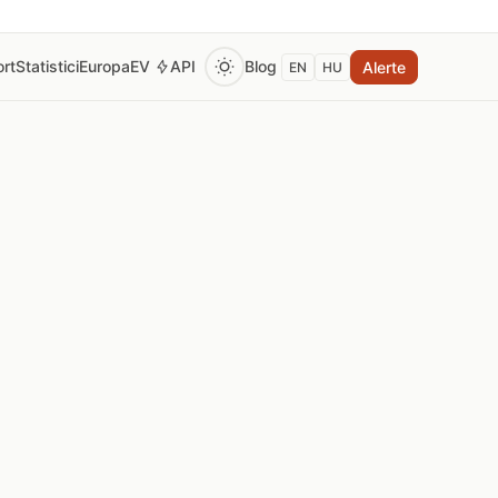
rt
Statistici
Europa
EV
API
Blog
Alerte
EN
HU