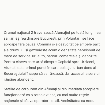
Drumul național 2 traversează Afumațiul pe toată lungimea
sa, iar ieșirea dinspre București, prin Voluntari, se face
aproape fără pauză. Comuna s-a dezvoltat pe ambele părți
ale drumului și găzduiește acum o densitate neobișnuit de
mare de service-uri auto, parcuri comerciale și depozite.
Pentru cineva care urcă dinspre Capitală spre Urziceni,
Afumați este primul punct în care peisajul urban dens al
Bucureștiului începe să se rărească, dar accesul la servicii
rămâne abundent.
Stațiile de carburant din Afumați și din imediata apropiere
funcționează ca o rețea extinsă, cu mai multe rețele
naționale și câțiva operatori locali. Vecinătatea cu nodul