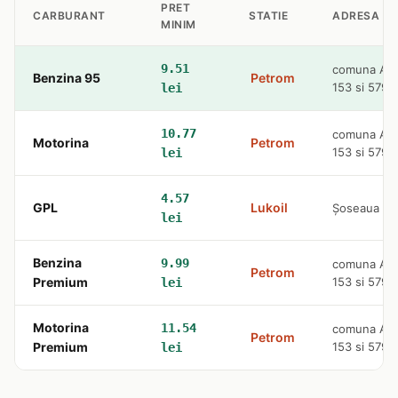
PRET
CARBURANT
STATIE
ADRESA
MINIM
9.51
comuna Afum
Benzina 95
Petrom
153 si 579
lei
10.77
comuna Afum
Motorina
Petrom
153 si 579
lei
4.57
GPL
Lukoil
Şoseaua Buc
lei
Benzina
9.99
comuna Afum
Petrom
Premium
153 si 579
lei
Motorina
11.54
comuna Afum
Petrom
Premium
153 si 579
lei