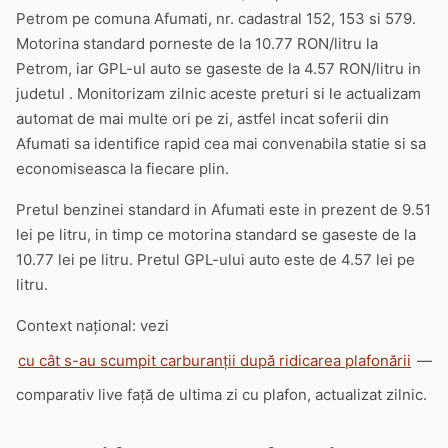
Petrom pe comuna Afumati, nr. cadastral 152, 153 si 579.
Motorina standard porneste de la 10.77 RON/litru la
Petrom, iar GPL-ul auto se gaseste de la 4.57 RON/litru in
judetul . Monitorizam zilnic aceste preturi si le actualizam
automat de mai multe ori pe zi, astfel incat soferii din
Afumati sa identifice rapid cea mai convenabila statie si sa
economiseasca la fiecare plin.
Pretul benzinei standard in Afumati este in prezent de 9.51
lei pe litru, in timp ce motorina standard se gaseste de la
10.77 lei pe litru. Pretul GPL-ului auto este de 4.57 lei pe
litru.
Context național: vezi
cu cât s-au scumpit carburanții după ridicarea plafonării
—
comparativ live față de ultima zi cu plafon, actualizat zilnic.