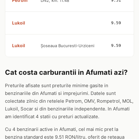
Petrom
DN2, km. 11.48
9.51
Lukoil
9.59
Lukoil
Şoseaua Bucuresti-Urziceni
9.59
Cat costa carburantii in Afumati azi?
Preturile afisate sunt preturile minime gasite in
benzinariile din Afumati si imprejurimi. Datele sunt
colectate zilnic din retelele Petrom, OMV, Rompetrol, MOL,
Lukoil, Socar si din benzinariile independente. In Afumati
am identificat 4 statii cu preturi actualizate.
Cu 4 benzinarii active in Afumati, cel mai mic pret la
benzina standard este 9.51 RON/litru, oferit de reteaua