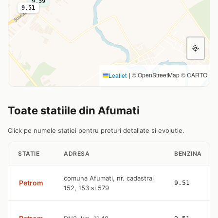
9.59
9.51
9.51
|
© OpenStreetMap © CARTO
Leaflet
Toate statiile din Afumati
Click pe numele statiei pentru preturi detaliate si evolutie.
STATIE
ADRESA
BENZINA
comuna Afumati, nr. cadastral
Petrom
9.51
152, 153 si 579