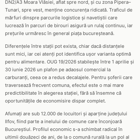
DN2/A3 Moara Vlăsiei, aflat spre nord, și cu zona Pipera–
Tunari, spre vest, menține concurența ridicată. Traficul de
mărfuri dinspre parcurile logistice și navetiștii care
lucrează în parcuri de birouri asigură un rulaj continuu, iar
prețurile urmăresc în general piața bucureșteană.
Diferențele între stații pot exista, chiar dacă distanțele
sunt mici, iar cei atenți pot identifica ușor varianta optimă
pentru alimentare. OUG 19/2026 stabilește între 1 aprilie și
30 iunie 2026 un plafon pe adaosul comercial la
carburanți, ceea ce a redus decalajele. Pentru șoferii care
traversează frecvent comuna, efectul este o mai mare
predictibilitate în alegerea stației, fără să însemne că
oportunitățile de economisire dispar complet.
Afumați are sub 12.000 de locuitori și aparține județului
Ilfov, fiind parte a inelului de comune care înconjoară
Bucureștiul. Profilul economic s-a schimbat radical în
ultimii douăzeci de ani, de la o comună rurală la un pol al