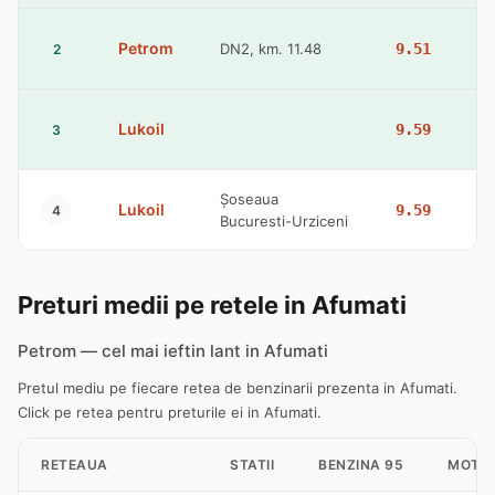
Petrom
DN2, km. 11.48
9.51
2
Lukoil
9.59
3
Şoseaua
Lukoil
9.59
4
Bucuresti-Urziceni
Preturi medii pe retele in Afumati
Petrom — cel mai ieftin lant in Afumati
Pretul mediu pe fiecare retea de benzinarii prezenta in Afumati.
Click pe retea pentru preturile ei in Afumati.
RETEAUA
STATII
BENZINA 95
MOTO