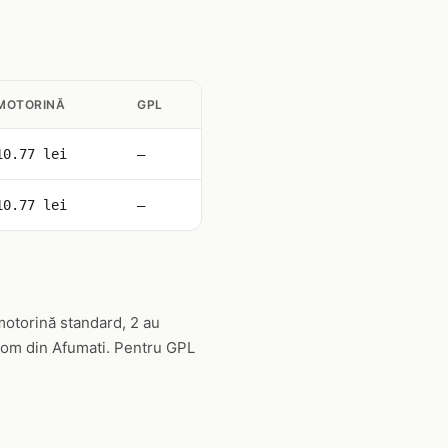
MOTORINĂ
GPL
10.77 lei
—
10.77 lei
—
motorină standard, 2 au
trom din Afumati. Pentru GPL