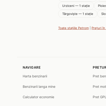
Urziceni — 1 stație
Ploie
Târgoviște — 1 stație
Slo
Toate stațiile Petrom
|
Prețuri în
NAVIGARE
PRETUR
Harta benzinarii
Pret ben
Benzinarii langa mine
Pret mot
Calculator economie
Pret GPL