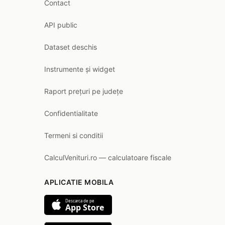
Contact
API public
Dataset deschis
Instrumente și widget
Raport prețuri pe județe
Confidentialitate
Termeni si conditii
CalculVenituri.ro — calculatoare fiscale
APLICATIE MOBILA
Descarca de pe
App Store