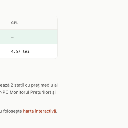
GPL
—
4.57 lei
ază 2 stații cu preț mediu al
ANPC Monitorul Prețurilor) și
au folosește
harta interactivă
.