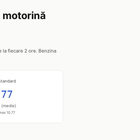
, motorină
e la fiecare 2 ore. Benzina
standard
.77
u (medie)
 max 10.77