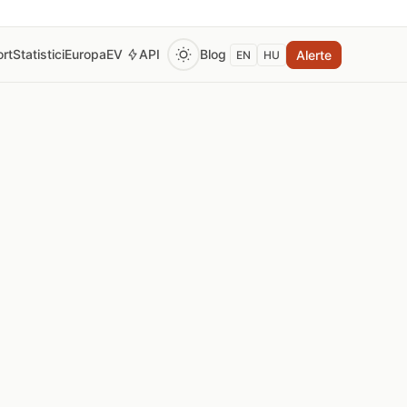
rt
Statistici
Europa
EV
API
Blog
Alerte
EN
HU