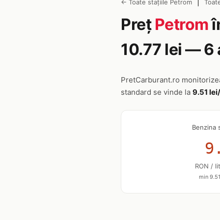
|
← Toate stațiile Petrom
Toate
Preț
Petrom
î
10.77 lei — 
PretCarburant.ro monitoriz
standard se vinde la
9.51 lei/
Benzina 
9
RON / li
min 9.51