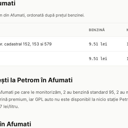
fumati
om din Afumati, ordonată după prețul benzinei.
BENZINĂ
r. cadastral 152, 153 si 579
9.51 lei
9.51 lei
ști la Petrom în Afumati
Afumati pe care le monitorizăm, 2 au benzină standard 95, 2 au 
nă premium, iar GPL auto nu este disponibil la nicio stație Pe
7 lei/litru.
în Afumati