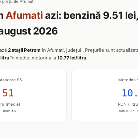
 prețurile Afumati
n
Afumati
azi: benzină 9.51 lei
6 august 2026
ează
2 stații Petrom
în Afumati, județul . Prețurile sunt actualizat
litru
în medie, motorina la
10.77 lei/litru
.
standard 95
Motorina 
.51
10
tru (medie)
RON / litr
 · max 9.51
min 10.77 ·