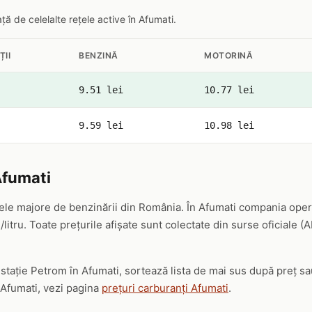
 de celelalte rețele active în Afumati.
ȚII
BENZINĂ
MOTORINĂ
9.51 lei
10.77 lei
9.59 lei
10.98 lei
Afumati
ele majore de benzinării din România. În Afumati compania opere
/litru. Toate prețurile afișate sunt colectate din surse oficiale (
 stație Petrom în Afumati, sortează lista de mai sus după preț s
 Afumati, vezi pagina
prețuri carburanți Afumati
.