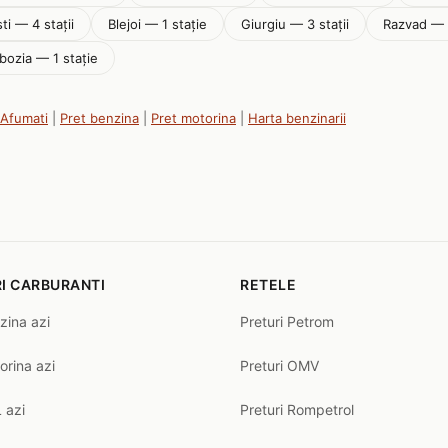
sti — 4 stații
Blejoi — 1 stație
Giurgiu — 3 stații
Razvad — 1
bozia — 1 stație
 Afumati
|
Pret benzina
|
Pret motorina
|
Harta benzinarii
I CARBURANTI
RETELE
zina azi
Preturi Petrom
orina azi
Preturi OMV
 azi
Preturi Rompetrol