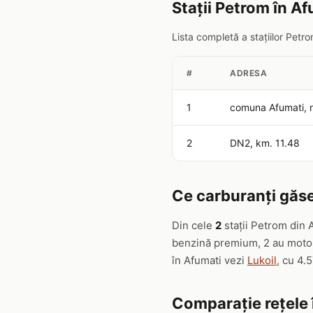
Stații Petrom în A
Lista completă a stațiilor Petr
#
ADRESA
1
comuna Afumati, n
2
DN2, km. 11.48
Ce carburanți găse
Din cele
2
stații Petrom din 
benzină premium, 2 au motori
în Afumati vezi
Lukoil
, cu 4.5
Comparație rețele 