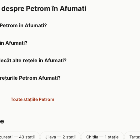
e despre Petrom în Afumati
a Petrom în Afumati?
 în Afumati?
ecât alte rețele în Afumati?
prețurile Petrom Afumati?
Toate stațiile Petrom
șe
uresti — 43 stații
Jilava — 2 stații
Chitila — 1 stație
Tarta