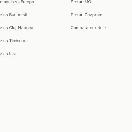
Romania vs Europa
Preturi MOL
zina Bucuresti
Preturi Gazprom
nzina Cluj-Napoca
Comparator retele
zina Timisoara
zina Iasi