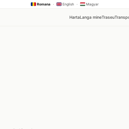
Romana
·
English
·
Magyar
Harta
Langa mine
Traseu
Transpo