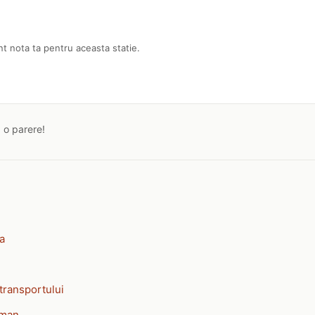
nt nota ta pentru aceasta statie.
a o parere!
ia
transportului
rman