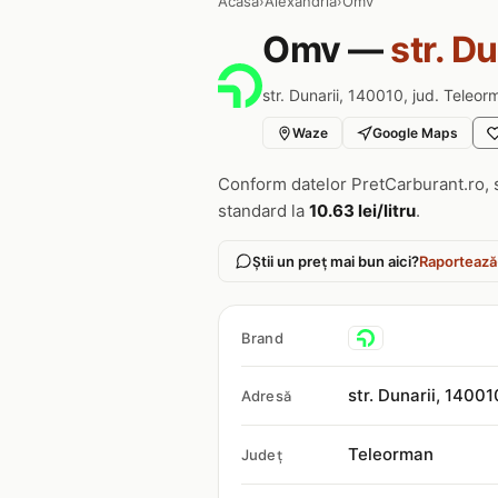
Acasa
›
Alexandria
›
Omv
Omv —
str. D
str. Dunarii, 140010, jud. Teleor
Waze
Google Maps
Conform datelor PretCarburant.ro, 
standard la
10.63 lei/litru
.
Știi un preț mai bun aici?
Raportează
Brand
str. Dunarii, 14001
Adresă
Teleorman
Județ