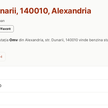
unarii, 140010, Alexandria
man
Favorit
stația
Omv
din Alexandria, str. Dunarii, 140010 vinde benzina s
-l
0