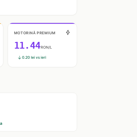
MOTORINĂ PREMIUM
11.44
RON/L
0.20 lei vs ieri
ia