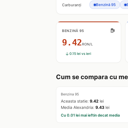
Benzină 95
Carburanți
BENZINĂ 95
9.42
RON/L
0.15 lei vs ieri
Cum se compara cu med
Benzina 95
Aceasta statie:
9.42
lei
Media Alexandria:
9.43
lei
Cu 0.01 lei mai ieftin decat media