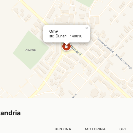
×
Omv
str. Dunarii, 140010
⛽
xandria
BENZINA
MOTORINA
GPL