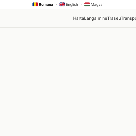
Romana
·
English
·
Magyar
Harta
Langa mine
Traseu
Transpo