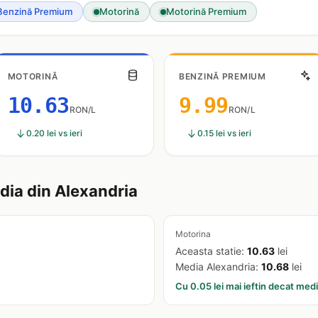
Benzină Premium
Motorină
Motorină Premium
MOTORINĂ
BENZINĂ PREMIUM
10.63
9.99
RON/L
RON/L
0.20 lei vs ieri
0.15 lei vs ieri
ia din Alexandria
Motorina
Aceasta statie:
10.63
lei
Media Alexandria:
10.68
lei
Cu 0.05 lei mai ieftin decat med