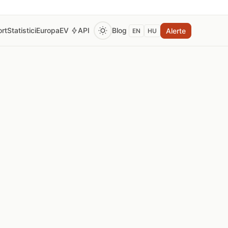
rt
Statistici
Europa
EV
API
Blog
Alerte
EN
HU