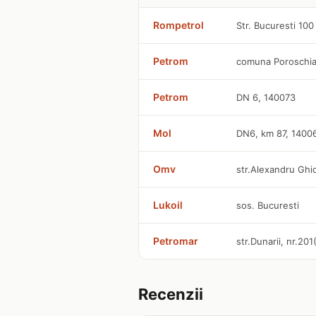
Rompetrol
Str. Bucuresti 100
Petrom
comuna Poroschia
Petrom
DN 6, 140073
Mol
DN6, km 87, 1400
Omv
str.Alexandru Ghi
Lukoil
sos. Bucuresti
Petromar
str.Dunarii, nr.20
Recenzii