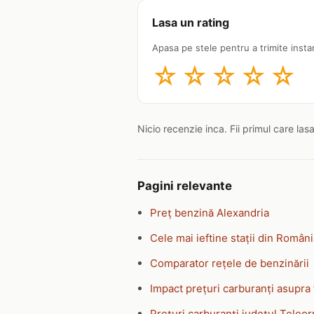
Lasa un rating
Apasa pe stele pentru a trimite insta
☆
☆
☆
☆
☆
Nicio recenzie inca. Fii primul care las
Pagini relevante
Preț benzină Alexandria
Cele mai ieftine stații din Român
Comparator rețele de benzinării
Impact prețuri carburanți asupra 
Prețuri carburanți județul Teleo