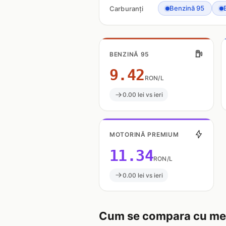
Benzină 95
Carburanți
BENZINĂ 95
9.42
RON/L
0.00 lei vs ieri
MOTORINĂ PREMIUM
11.34
RON/L
0.00 lei vs ieri
Cum se compara cu med