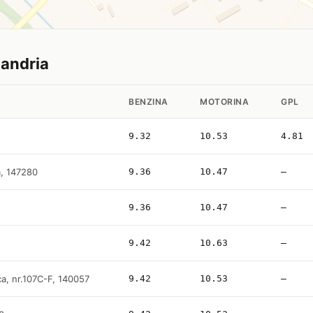
xandria
BENZINA
MOTORINA
GPL
9.32
10.53
4.81
, 147280
9.36
10.47
—
9.36
10.47
—
9.42
10.63
—
ca, nr.107C-F, 140057
9.42
10.53
—