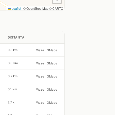
Leaflet
|
© OpenStreetMap © CARTO
DISTANTA
0.8 km
Waze
GMaps
3.0 km
Waze
GMaps
0.2 km
Waze
GMaps
0.1 km
Waze
GMaps
2.7 km
Waze
GMaps