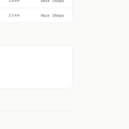
2.8 km
Waze
GMaps
2.3 km
Waze
GMaps