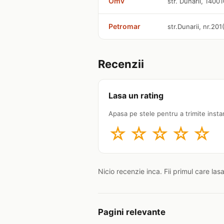
Omv
str. Dunarii, 1400
Petromar
str.Dunarii, nr.20
Recenzii
Lasa un rating
Apasa pe stele pentru a trimite insta
☆
☆
☆
☆
☆
Nicio recenzie inca. Fii primul care las
Pagini relevante