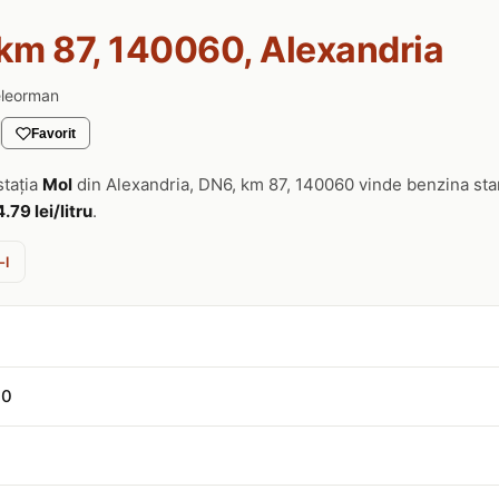
km 87, 140060, Alexandria
eleorman
Favorit
stația
Mol
din Alexandria, DN6, km 87, 140060 vinde benzina st
4.79 lei/litru
.
-l
60