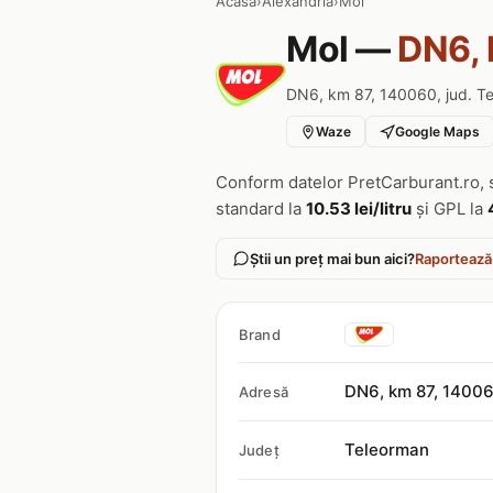
Acasa
›
Alexandria
›
Mol
Mol —
DN6, 
DN6, km 87, 140060, jud. T
Waze
Google Maps
Conform datelor PretCarburant.ro, 
standard la
10.53 lei/litru
și GPL la
Știi un preț mai bun aici?
Raportează
Brand
DN6, km 87, 1400
Adresă
Teleorman
Județ