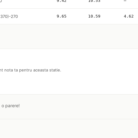
10
9.42
10.53
—
1(370)-270
9.65
10.59
4.62
nt nota ta pentru aceasta statie.
a o parere!