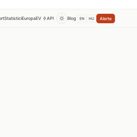
rt
Statistici
Europa
EV
API
Blog
Alerte
EN
HU