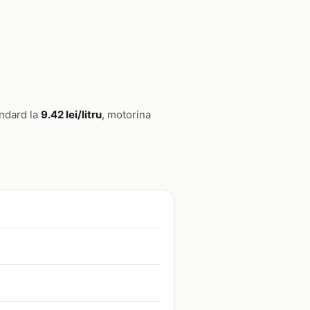
andard la
9.42 lei/litru
, motorina