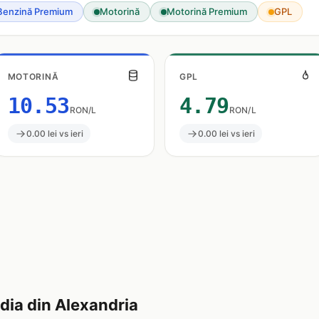
Benzină Premium
Motorină
Motorină Premium
GPL
MOTORINĂ
GPL
10.53
4.79
RON/L
RON/L
0.00 lei vs ieri
0.00 lei vs ieri
ia din Alexandria