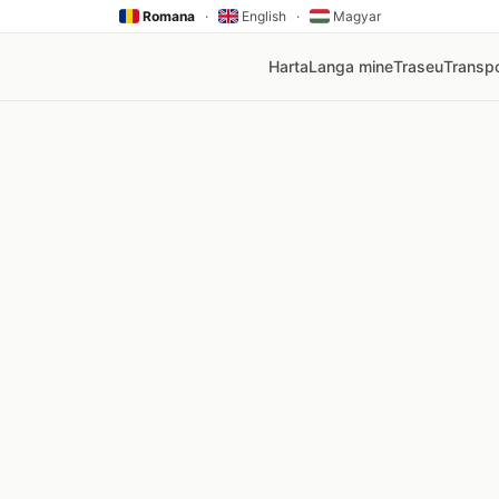
Romana
·
English
·
Magyar
Harta
Langa mine
Traseu
Transpo