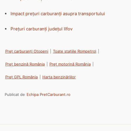
Impact prețuri carburanți asupra transportului
Prețuri carburanți județul Ilfov
Preț carburanți Otopeni
|
Toate stațiile Rompetrol
|
Preț benzină România
|
Preț motorină România
|
Preț GPL România
|
Harta benzinăriilor
Publicat de
Echipa PretCarburant.ro