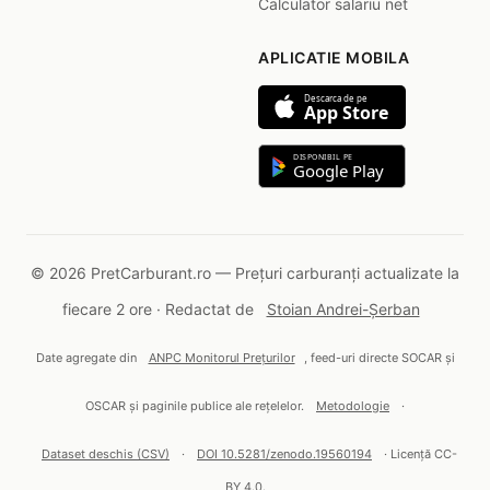
Calculator salariu net
APLICATIE MOBILA
Descarca de pe
App Store
DISPONIBIL PE
Google Play
© 2026 PretCarburant.ro — Prețuri carburanți actualizate la
fiecare 2 ore · Redactat de
Stoian Andrei-Șerban
Date agregate din
ANPC Monitorul Prețurilor
, feed-uri directe SOCAR și
OSCAR și paginile publice ale rețelelor.
Metodologie
·
Dataset deschis (CSV)
·
DOI 10.5281/zenodo.19560194
· Licență CC-
BY 4.0.