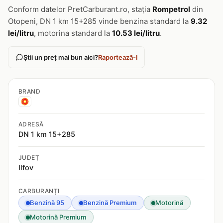
Conform datelor PretCarburant.ro, stația
Rompetrol
din
Otopeni, DN 1 km 15+285 vinde benzina standard la
9.32
lei/litru
, motorina standard la
10.53 lei/litru
.
Știi un preț mai bun aici?
Raportează-l
BRAND
ADRESĂ
DN 1 km 15+285
JUDEȚ
Ilfov
CARBURANȚI
Benzină 95
Benzină Premium
Motorină
Motorină Premium