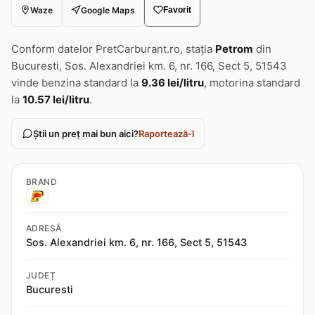
Waze
Google Maps
Favorit
Conform datelor PretCarburant.ro, stația
Petrom
din
Bucuresti, Sos. Alexandriei km. 6, nr. 166, Sect 5, 51543
vinde benzina standard la
9.36 lei/litru
, motorina standard
la
10.57 lei/litru
.
Știi un preț mai bun aici?
Raportează-l
BRAND
ADRESĂ
Sos. Alexandriei km. 6, nr. 166, Sect 5, 51543
JUDEȚ
Bucuresti