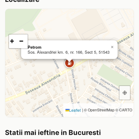
+
−
Petrom
×
Sos. Alexandriei km. 6, nr. 166, Sect 5, 51543
⛽
|
© OpenStreetMap © CARTO
Leaflet
Statii mai ieftine in Bucuresti