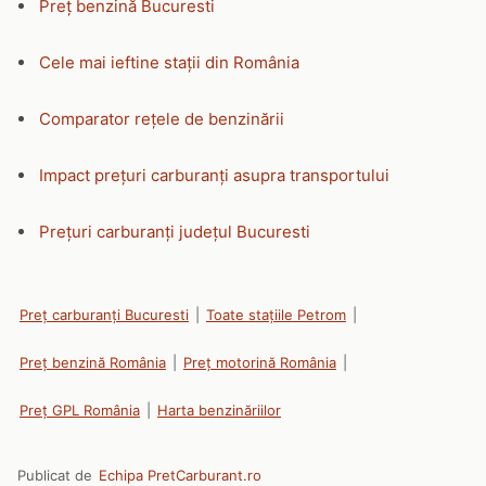
Preț benzină Bucuresti
Cele mai ieftine stații din România
Comparator rețele de benzinării
Impact prețuri carburanți asupra transportului
Prețuri carburanți județul Bucuresti
Preț carburanți Bucuresti
|
Toate stațiile Petrom
|
Preț benzină România
|
Preț motorină România
|
Preț GPL România
|
Harta benzinăriilor
Publicat de
Echipa PretCarburant.ro