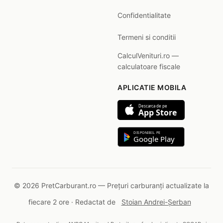
Confidentialitate
Termeni si conditii
CalculVenituri.ro —
calculatoare fiscale
APLICATIE MOBILA
Descarca de pe
App Store
DISPONIBIL PE
Google Play
© 2026 PretCarburant.ro — Prețuri carburanți actualizate la
fiecare 2 ore · Redactat de
Stoian Andrei-Șerban