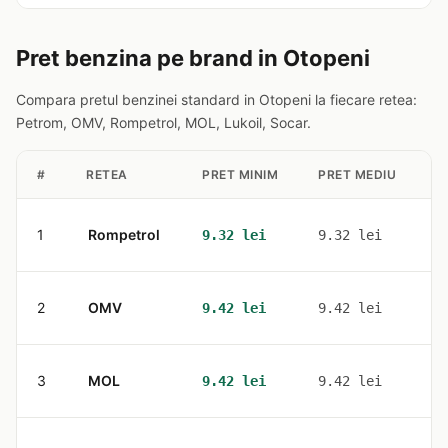
Pret benzina pe brand in Otopeni
Compara pretul benzinei standard in Otopeni la fiecare retea:
Petrom, OMV, Rompetrol, MOL, Lukoil, Socar.
#
RETEA
PRET MINIM
PRET MEDIU
S
1
Rompetrol
2
9.32 lei
9.32 lei
2
OMV
3
9.42 lei
9.42 lei
3
MOL
1
9.42 lei
9.42 lei