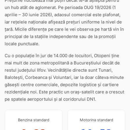
Prețurile fluctuează mai puțin decât te-ai aștepta pentru
un hub atât de aglomerat. Pe perioada OUG 19/2026 (1
aprilie – 30 iunie 2026), adaosul comercial este plafonat,
iar rețelele naționale afișează prețuri uniforme la nivel de
țară. Micile diferențe pe care le vei observa pe hartă vin în
principal de la stațiile independente sau de la promoții
locale punctuale.
Cu o populație în jur de 14.000 de locuitori, Otopeni ține
mai mult de zona metropolitană a Bucureștiului decât de
restul județului Ilfov. Vecinătățile directe sunt Tunari,
Balotești, Corbeanca și Voluntari, iar la doar câteva minute
găsești centre comerciale, depozite logistice și cartiere
rezidențiale noi. Este practic un oraș-satelit care a crescut
pe spatele aeroportului și al coridorului DN1.
Benzina standard
Motorina standard