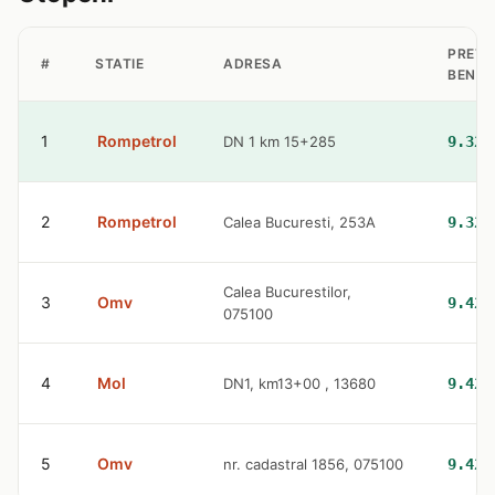
PRET
#
STATIE
ADRESA
BENZI
1
Rompetrol
DN 1 km 15+285
9.32 
2
Rompetrol
Calea Bucuresti, 253A
9.32 
Calea Bucurestilor,
3
Omv
9.42 
075100
4
Mol
DN1, km13+00 , 13680
9.42 
5
Omv
nr. cadastral 1856, 075100
9.42 