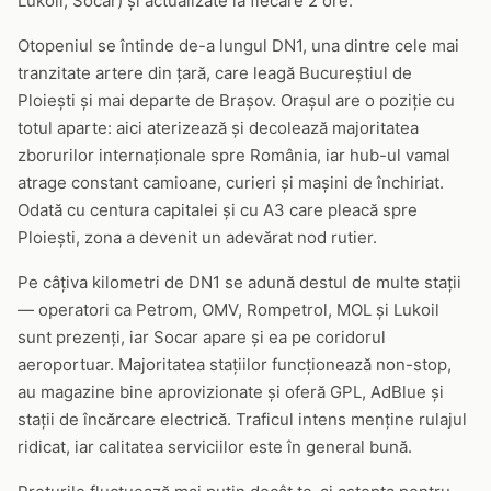
Lukoil, Socar) și actualizate la fiecare 2 ore.
Otopeniul se întinde de-a lungul DN1, una dintre cele mai
tranzitate artere din țară, care leagă Bucureștiul de
Ploiești și mai departe de Brașov. Orașul are o poziție cu
totul aparte: aici aterizează și decolează majoritatea
zborurilor internaționale spre România, iar hub-ul vamal
atrage constant camioane, curieri și mașini de închiriat.
Odată cu centura capitalei și cu A3 care pleacă spre
Ploiești, zona a devenit un adevărat nod rutier.
Pe câțiva kilometri de DN1 se adună destul de multe stații
— operatori ca Petrom, OMV, Rompetrol, MOL și Lukoil
sunt prezenți, iar Socar apare și ea pe coridorul
aeroportuar. Majoritatea stațiilor funcționează non-stop,
au magazine bine aprovizionate și oferă GPL, AdBlue și
stații de încărcare electrică. Traficul intens menține rulajul
ridicat, iar calitatea serviciilor este în general bună.