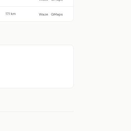
17.1 km
Waze
GMaps