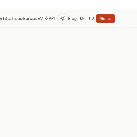
Alerte
ort
Statistici
Europa
EV
API
Blog
EN
HU