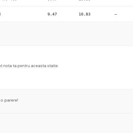
4
9.47
10.83
—
nt nota ta pentru aceasta statie.
 o parere!