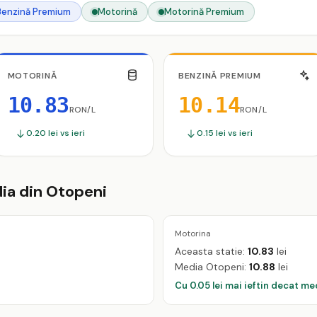
Benzină Premium
Motorină
Motorină Premium
MOTORINĂ
BENZINĂ PREMIUM
10.83
10.14
RON/L
RON/L
0.20 lei vs ieri
0.15 lei vs ieri
ia din Otopeni
Motorina
Aceasta statie:
10.83
lei
Media Otopeni:
10.88
lei
Cu 0.05 lei mai ieftin decat me