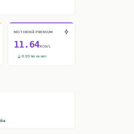
MOTORINĂ PREMIUM
11.64
RON/L
0.20 lei vs ieri
dia