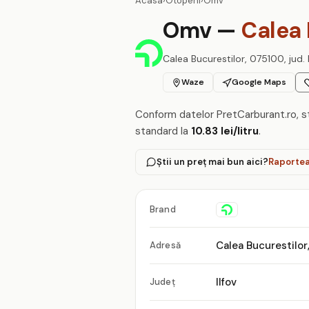
Acasa
›
Otopeni
›
Omv
Omv —
Calea 
Calea Bucurestilor, 075100, jud. 
Waze
Google Maps
Conform datelor PretCarburant.ro, s
standard la
10.83 lei/litru
.
Știi un preț mai bun aici?
Raportea
Brand
Calea Bucurestilo
Adresă
Ilfov
Județ