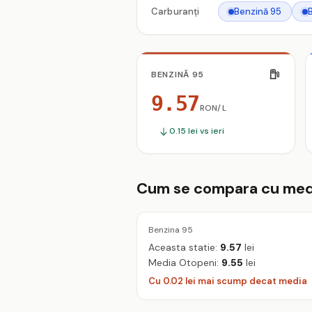
Carburanți
Benzină 95
BENZINĂ 95
9.57
RON/L
0.15 lei vs ieri
Cum se compara cu med
Benzina 95
Aceasta statie:
9.57
lei
Media Otopeni:
9.55
lei
Cu 0.02 lei mai scump decat media