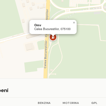
×
Omv
Calea Bucurestilor, 075100
⛽
peni
BENZINA
MOTORINA
GPL