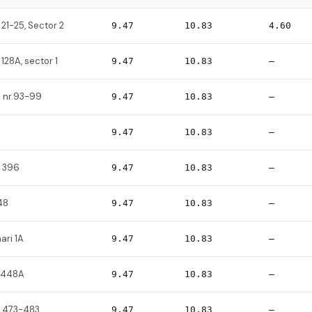
 21-25, Sector 2
9.47
10.83
4.60
128A, sector 1
9.47
10.83
—
ui nr.93-99
9.47
10.83
—
9.47
10.83
—
u 396
9.47
10.83
—
-48
9.47
10.83
—
ari 1A
9.47
10.83
—
n 448A
9.47
10.83
—
u 473-483
9.47
10.83
—