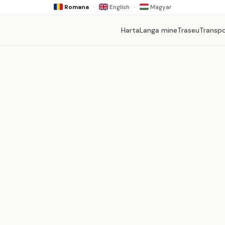
Romana
·
English
·
Magyar
Harta
Langa mine
Traseu
Transp