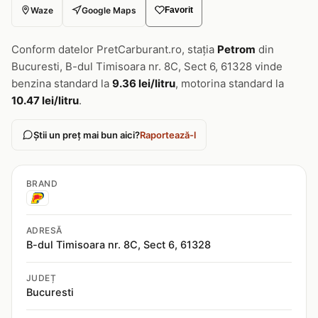
Waze
Google Maps
Favorit
Conform datelor PretCarburant.ro, stația
Petrom
din
Bucuresti, B-dul Timisoara nr. 8C, Sect 6, 61328 vinde
benzina standard la
9.36 lei/litru
, motorina standard la
10.47 lei/litru
.
Știi un preț mai bun aici?
Raportează-l
BRAND
ADRESĂ
B-dul Timisoara nr. 8C, Sect 6, 61328
JUDEȚ
Bucuresti