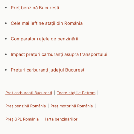
Preț benzină Bucuresti
Cele mai ieftine stații din România
Comparator rețele de benzinării
Impact prețuri carburanți asupra transportului
Prețuri carburanți județul Bucuresti
Preț carburanți Bucuresti
|
Toate stațiile Petrom
|
Preț benzină România
|
Preț motorină România
|
Preț GPL România
|
Harta benzinăriilor