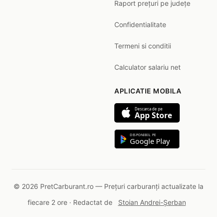
Raport prețuri pe județe
Confidentialitate
Termeni si conditii
Calculator salariu net
APLICATIE MOBILA
Descarca de pe
App Store
DISPONIBIL PE
Google Play
© 2026 PretCarburant.ro — Prețuri carburanți actualizate la
fiecare 2 ore · Redactat de
Stoian Andrei-Șerban