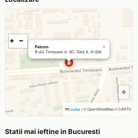
+
−
Petrom
×
B-dul Timisoara nr. 8C, Sect 6, 61328
⛽
|
© OpenStreetMap © CARTO
Leaflet
Statii mai ieftine in Bucuresti