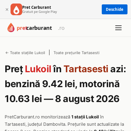
Pret Carburant
×
Deschide
Gratuit pe Google Play
|
← Toate stațiile Lukoil
Toate prețurile Tartasesti
Preț
Lukoil
în
Tartasesti
azi:
benzină 9.42 lei, motorină
10.63 lei — 8 august 2026
PretCarburant.ro monitorizează
1 stații Lukoil
în
Tartasesti, județul Dambovita. Prețurile sunt actualizate la