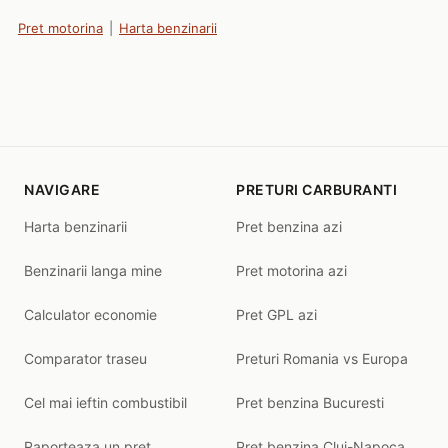
Pret motorina
|
Harta benzinarii
NAVIGARE
PRETURI CARBURANTI
Harta benzinarii
Pret benzina azi
Benzinarii langa mine
Pret motorina azi
Calculator economie
Pret GPL azi
Comparator traseu
Preturi Romania vs Europa
Cel mai ieftin combustibil
Pret benzina Bucuresti
Raporteaza un pret
Pret benzina Cluj-Napoca