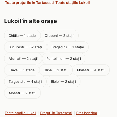
Toate prețurile în Tartasesti
Toate stațiile Lukoil
Lukoil în alte orașe
Chitila — 1 stație
Otopeni — 2 stații
Bucuresti — 32 stații
Bragadiru — 1 stație
Afumati — 2 stații
Pantelimon — 2 stații
Jilava — 1 stație
Glina — 2 stații
Ploiesti — 4 stații
Targoviste — 4 stații
Blejoi — 2 stații
Albesti — 2 stații
Toate stațiile Lukoil
|
Prețuri în Tartasesti
|
Pret benzina
|