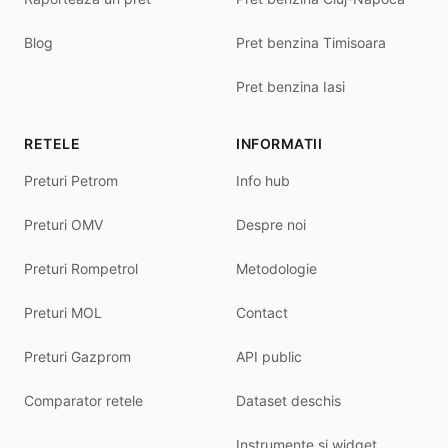
Blog
Pret benzina Timisoara
Pret benzina Iasi
RETELE
INFORMATII
Preturi Petrom
Info hub
Preturi OMV
Despre noi
Preturi Rompetrol
Metodologie
Preturi MOL
Contact
Preturi Gazprom
API public
Comparator retele
Dataset deschis
Instrumente și widget