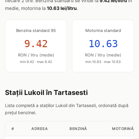
fiecare 2 ore. Benzina standard se vinde la
9.42 lei/litru
în
medie, motorina la
10.63 lei/litru
.
Benzina standard 95
Motorina standard
9.42
10.63
RON / litru (medie)
RON / litru (medie)
min 9.42 · max 9.42
min 10.63 · max 10.63
Stații Lukoil în Tartasesti
Lista completă a stațiilor Lukoil din Tartasesti, ordonată după
prețul benzinei.
#
ADRESA
BENZINĂ
MOTORINĂ