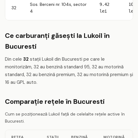
Sos. Berceni nr. 104s, sector
9.42
10.
32
4
lei
lei
Ce carburanți găsești la Lukoil în
Bucuresti
Din cele
32
stații Lukoil din Bucuresti pe care le
monitorizăm, 32 au benzină standard 95, 32 au motorină
standard, 32 au benzină premium, 32 au motorină premium și
16 au GPL auto.
Comparație rețele în Bucuresti
Cum se poziționează Lukoil față de celelalte rețele active în
Bucuresti.
RETEA
STAȚII
BENZINĂ
MOTORINĂ