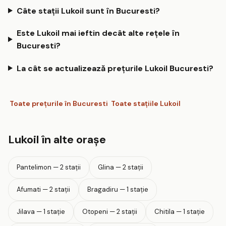
Câte stații Lukoil sunt în Bucuresti?
Este Lukoil mai ieftin decât alte rețele în
Bucuresti?
La cât se actualizează prețurile Lukoil Bucuresti?
Toate prețurile în Bucuresti
Toate stațiile Lukoil
Lukoil în alte orașe
Pantelimon — 2 stații
Glina — 2 stații
Afumati — 2 stații
Bragadiru — 1 stație
Jilava — 1 stație
Otopeni — 2 stații
Chitila — 1 stație