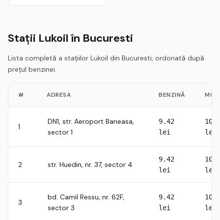
Stații Lukoil în Bucuresti
Lista completă a stațiilor Lukoil din Bucuresti, ordonată după
prețul benzinei.
#
ADRESA
BENZINĂ
MOT
DN1, str. Aeroport Baneasa,
9.42
10.
1
sector 1
lei
lei
9.42
10.
2
str. Huedin, nr. 37, sector 4
lei
lei
bd. Camil Ressu, nr. 62F,
9.42
10.
3
sector 3
lei
lei