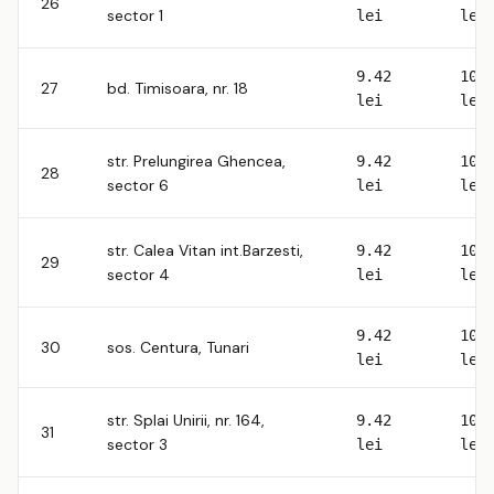
26
sector 1
lei
lei
9.42
10.
27
bd. Timisoara, nr. 18
lei
lei
str. Prelungirea Ghencea,
9.42
10.
28
sector 6
lei
lei
str. Calea Vitan int.Barzesti,
9.42
10.
29
sector 4
lei
lei
9.42
10.
30
sos. Centura, Tunari
lei
lei
str. Splai Unirii, nr. 164,
9.42
10.
31
sector 3
lei
lei