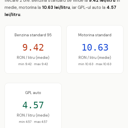
fiecare 2 ore. Benzina standard se vinde la
9.42 lei/litru
în
medie, motorina la
10.63 lei/litru
, iar GPL-ul auto la
4.57
lei/litru
.
Benzina standard 95
Motorina standard
9.42
10.63
RON / litru (medie)
RON / litru (medie)
min 9.42 · max 9.42
min 10.63 · max 10.63
GPL auto
4.57
RON / litru (medie)
min 4.57 · max 4.57