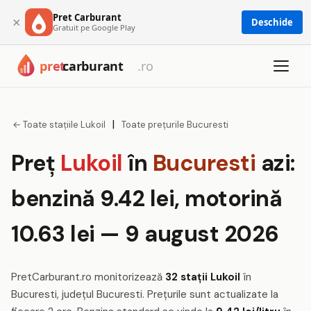
Pret Carburant
×
Deschide
Gratuit pe Google Play
|
← Toate stațiile Lukoil
Toate prețurile Bucuresti
Preț
Lukoil
în
Bucuresti
azi:
benzină 9.42 lei, motorină
10.63 lei — 9 august 2026
PretCarburant.ro monitorizează
32 stații Lukoil
în
Bucuresti, județul Bucuresti. Prețurile sunt actualizate la