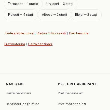
Tartasesti — 1 stație
Urziceni — 3 stații
Ploiesti — 4 stații
Albesti — 2 stații
Blejoi — 2 stații
Toate stațiile Lukoil
|
Prețuri în Bucuresti
|
Pret benzina
|
Pret motorina
|
Harta benzinarii
NAVIGARE
PRETURI CARBURANTI
Harta benzinarii
Pret benzina azi
Benzinarii langa mine
Pret motorina azi