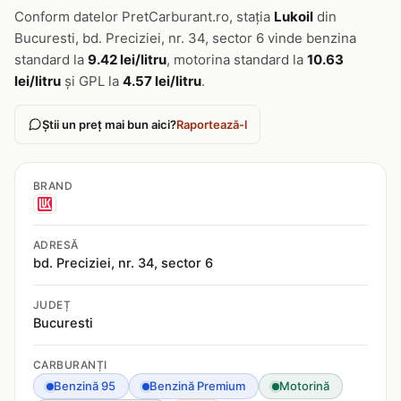
Conform datelor PretCarburant.ro, stația
Lukoil
din
Bucuresti, bd. Preciziei, nr. 34, sector 6 vinde benzina
standard la
9.42 lei/litru
, motorina standard la
10.63
lei/litru
și GPL la
4.57 lei/litru
.
Știi un preț mai bun aici?
Raportează-l
BRAND
ADRESĂ
bd. Preciziei, nr. 34, sector 6
JUDEȚ
Bucuresti
CARBURANȚI
Benzină 95
Benzină Premium
Motorină