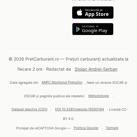
Descarca de pe
App Store
DISPONIBIL PE
Google Play
© 2026 PretCarburant.ro — Prețuri carburanți actualizate la
fiecare 2 ore · Redactat de
Stoian Andrei-Șerban
Date agregate din
ANPC Monitorul Prețurilor
, feed-uri directe SOCAR și
OSCAR și paginile publice ale rețelelor.
Metodologie
·
Dataset deschis (CSV)
·
DOI 10.5281/zenodo.19560194
· Licență CC-
BY 4.0.
Protejat de reCAPTCHA Google —
Politica Google
·
Termeni