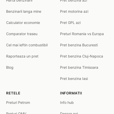
Harta benzinarii
Pret benzina azi
Benzinarii langa mine
Pret motorina azi
Calculator economie
Pret GPL azi
Comparator traseu
Preturi Romania vs Europa
Cel mai ieftin combustibil
Pret benzina Bucuresti
Raporteaza un pret
Pret benzina Cluj-Napoca
Blog
Pret benzina Timisoara
Pret benzina Iasi
RETELE
INFORMATII
Preturi Petrom
Info hub
Preturi OMV
Despre noi