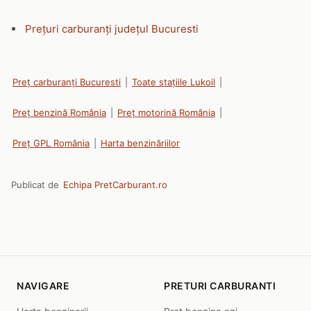
Prețuri carburanți județul Bucuresti
Preț carburanți Bucuresti
|
Toate stațiile Lukoil
|
Preț benzină România
|
Preț motorină România
|
Preț GPL România
|
Harta benzinăriilor
Publicat de
Echipa PretCarburant.ro
NAVIGARE
PRETURI CARBURANTI