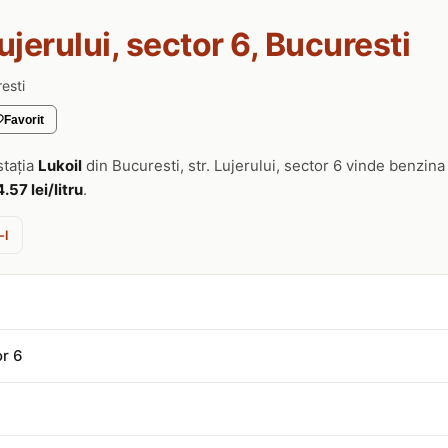
Lujerului, sector 6, Bucuresti
resti
Favorit
stația
Lukoil
din Bucuresti, str. Lujerului, sector 6 vinde benzin
4.57 lei/litru
.
-l
or 6