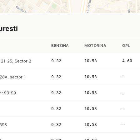
uresti
BENZINA
MOTORINA
GPL
 21-25, Sector 2
9.32
10.53
4.60
128A, sector 1
9.32
10.53
—
 nr.93-99
9.32
10.53
—
9.32
10.53
—
 396
9.32
10.53
—