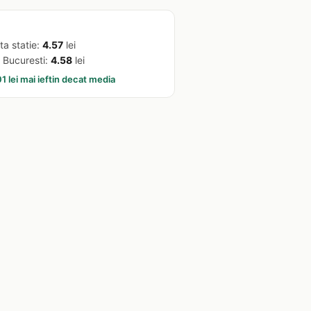
ta statie:
4.57
lei
 Bucuresti:
4.58
lei
1 lei mai ieftin decat media