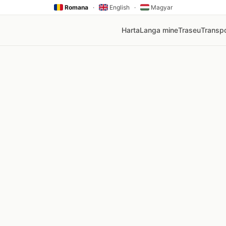
Romana
·
English
·
Magyar
Harta
Langa mine
Traseu
Transpo