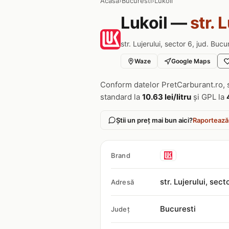
Acasa
›
Bucuresti
›
Lukoil
Lukoil —
str. 
str. Lujerului, sector 6, jud. Bucu
Waze
Google Maps
Conform datelor PretCarburant.ro, 
standard la
10.63 lei/litru
și GPL la
Știi un preț mai bun aici?
Raportează
Brand
str. Lujerului, sect
Adresă
Bucuresti
Județ