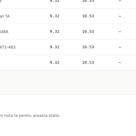
8
9.32
10.53
—
ari 1A
9.32
10.53
—
 448A
9.32
10.53
—
 473-483
9.32
10.53
—
9.32
10.53
—
nt nota ta pentru aceasta statie.