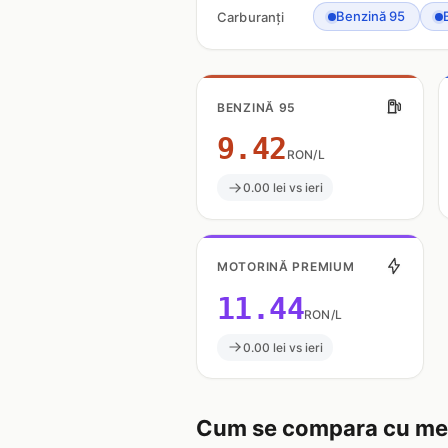
Benzină 95
Carburanți
BENZINĂ 95
9.42
RON/L
0.00 lei vs ieri
MOTORINĂ PREMIUM
11.44
RON/L
0.00 lei vs ieri
Cum se compara cu med