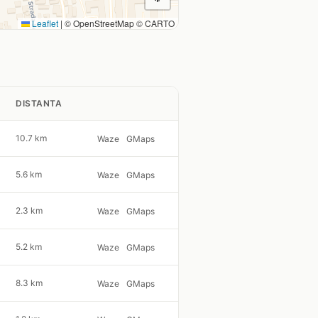
Leaflet
|
© OpenStreetMap © CARTO
DISTANTA
10.7 km
Waze
GMaps
5.6 km
Waze
GMaps
2.3 km
Waze
GMaps
5.2 km
Waze
GMaps
8.3 km
Waze
GMaps