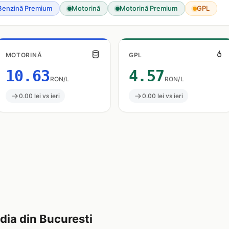
Benzină Premium
Motorină
Motorină Premium
GPL
MOTORINĂ
GPL
10.63
4.57
RON/L
RON/L
0.00 lei vs ieri
0.00 lei vs ieri
ia din Bucuresti