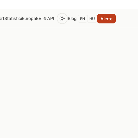
rt
Statistici
Europa
EV
API
Blog
Alerte
EN
HU