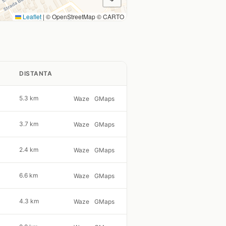
Leaflet
|
© OpenStreetMap © CARTO
DISTANTA
5.3 km
Waze
GMaps
3.7 km
Waze
GMaps
2.4 km
Waze
GMaps
6.6 km
Waze
GMaps
4.3 km
Waze
GMaps