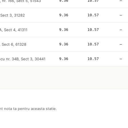
, nr. 166, Sect 5, 51543
9.36
10.57
—
 Sect 3, 31282
9.36
10.57
—
A, Sect 4, 41311
9.36
10.57
—
, Sect 6, 61328
9.36
10.57
—
scu nr. 34B, Sect 3, 30441
9.36
10.57
—
nt nota ta pentru aceasta statie.