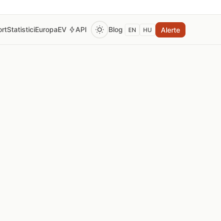
rt
Statistici
Europa
EV
API
Blog
Alerte
EN
HU