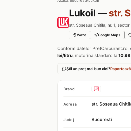
Acasa
›
Bucuresti
›
Lukoil
Lukoil —
str. 
str. Soseaua Chitila, nr. 1, sector
Waze
Google Maps
Conform datelor PretCarburant.ro, 
lei/litru
, motorina standard la
10.98 
Știi un preț mai bun aici?
Raportează
Brand
str. Soseaua Chitila
Adresă
Bucuresti
Județ