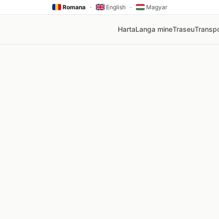
Romana
·
English
·
Magyar
Harta
Langa mine
Traseu
Transpo