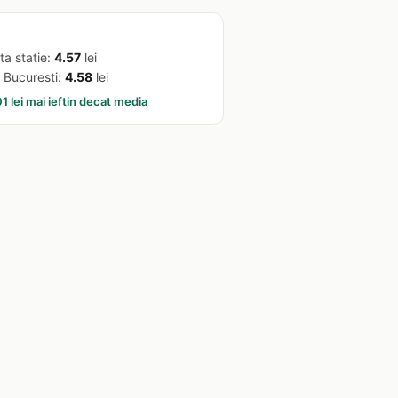
ta statie:
4.57
lei
 Bucuresti:
4.58
lei
1 lei mai ieftin decat media