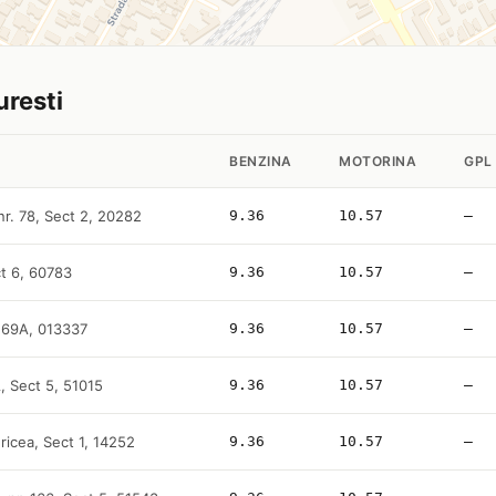
uresti
BENZINA
MOTORINA
GPL
nr. 78, Sect 2, 20282
9.36
10.57
—
ect 6, 60783
9.36
10.57
—
1 69A, 013337
9.36
10.57
—
A, Sect 5, 51015
9.36
10.57
—
ricea, Sect 1, 14252
9.36
10.57
—