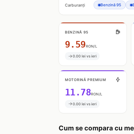
Benzină 95
Carburanți
BENZINĂ 95
9.59
RON/L
0.00 lei vs ieri
MOTORINĂ PREMIUM
11.78
RON/L
0.00 lei vs ieri
Cum se compara cu med