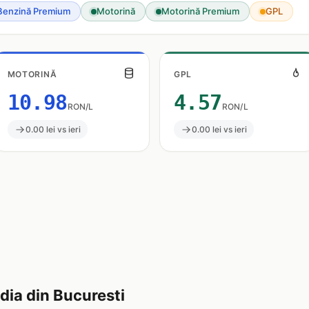
Benzină Premium
Motorină
Motorină Premium
GPL
MOTORINĂ
GPL
10.98
4.57
RON/L
RON/L
0.00 lei vs ieri
0.00 lei vs ieri
ia din Bucuresti