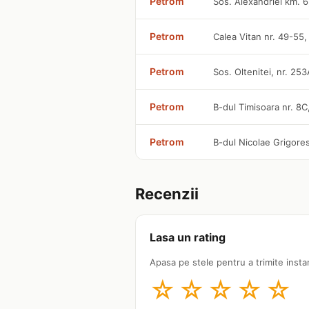
Petrom
Sos. Alexandriei km. 6
Petrom
Calea Vitan nr. 49-55,
Petrom
Sos. Oltenitei, nr. 253
Petrom
B-dul Timisoara nr. 8C
Petrom
B-dul Nicolae Grigore
Recenzii
Lasa un rating
Apasa pe stele pentru a trimite insta
☆
☆
☆
☆
☆