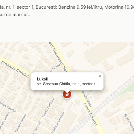
a, nr. 1, sector 1, Bucuresti: Benzina 9.59 lei/litru, Motorina 10.98
icul de mai sus.
×
Lukoil
str. Soseaua Chitila, nr. 1, sector 1
⛽