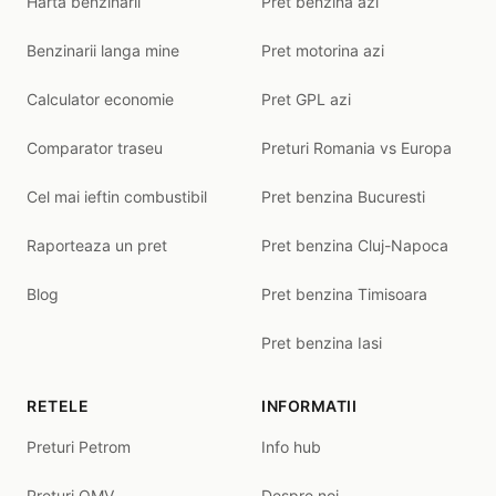
Harta benzinarii
Pret benzina azi
Benzinarii langa mine
Pret motorina azi
Calculator economie
Pret GPL azi
Comparator traseu
Preturi Romania vs Europa
Cel mai ieftin combustibil
Pret benzina Bucuresti
Raporteaza un pret
Pret benzina Cluj-Napoca
Blog
Pret benzina Timisoara
Pret benzina Iasi
RETELE
INFORMATII
Preturi Petrom
Info hub
Preturi OMV
Despre noi