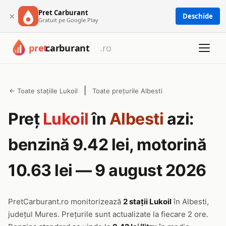
Pret Carburant
×
Deschide
Gratuit pe Google Play
|
← Toate stațiile Lukoil
Toate prețurile Albesti
Preț
Lukoil
în
Albesti
azi:
benzină 9.42 lei, motorină
10.63 lei — 9 august 2026
PretCarburant.ro monitorizează
2 stații Lukoil
în Albesti,
județul Mures. Prețurile sunt actualizate la fiecare 2 ore.