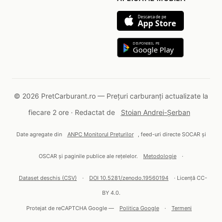
Descarca de pe
App Store
DISPONIBIL PE
Google Play
© 2026 PretCarburant.ro — Prețuri carburanți actualizate la
fiecare 2 ore · Redactat de
Stoian Andrei-Șerban
Date agregate din
ANPC Monitorul Prețurilor
, feed-uri directe SOCAR și
OSCAR și paginile publice ale rețelelor.
Metodologie
·
Dataset deschis (CSV)
·
DOI 10.5281/zenodo.19560194
· Licență CC-
BY 4.0.
Protejat de reCAPTCHA Google —
Politica Google
·
Termeni