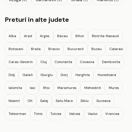
Preturi in alte judete
Alba
Arad
Arges
Bacau
Bihor
Bistrita-Nasaud
Botosani
Braila
Brasov
Bucuresti
Buzau
Calarasi
Caras-Severin
Cluj
Constanta
Covasna
Dambovita
Dolj
Galati
Giurgiu
Gorj
Harghita
Hunedoara
Ialomita
Iasi
Ilfov
Maramures
Mehedinti
Mures
Neamt
Olt
Salaj
Satu Mare
Sibiu
Suceava
Teleorman
Timis
Tulcea
Valcea
Vaslui
Vrancea