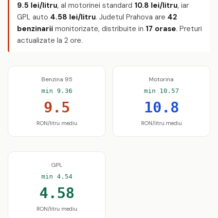
9.5 lei/litru
, al motorinei standard
10.8 lei/litru
, iar
GPL auto
4.58 lei/litru
. Judetul Prahova are
42
benzinarii
monitorizate, distribuite in
17 orase
. Preturi
actualizate la 2 ore.
Benzina 95
Motorina
min 9.36
min 10.57
9.5
10.8
RON/litru mediu
RON/litru mediu
GPL
min 4.54
4.58
RON/litru mediu