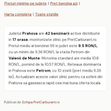
Preturi minime pe judete
|
Pret benzina azi
|
Harta completa
|
Toate statiile
Judetul
Prahova
are
42 benzinarii
active distribuite
in
17 orase
, monitorizate zilnic pe PretCarburant.ro.
Pretul mediu al benzinei 95 in judet este
9.5 RON/L
,
cu un minim de 9.36 RON/L la statia Petrom din
Valenii de Munte
. Motorina standard are media 10.8
RON/L, pornind de la 10.57 RON/L. Reteaua dominanta
in Prahova este
Petrom
, cu 10 statii (pret mediu 9.39
lei). Actualizam aceste valori zilnic pentru ca soferii din
Prahova sa gaseasca rapid cea mai buna oferta locala.
Publicat de
Echipa PretCarburant.ro