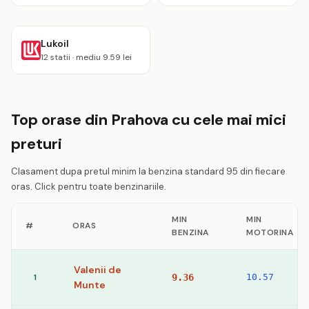
Lukoil
12 statii · mediu 9.59 lei
Top orase din Prahova cu cele mai mici
preturi
Clasament dupa pretul minim la benzina standard 95 din fiecare
oras. Click pentru toate benzinariile.
MIN
MIN
#
ORAS
BENZINA
MOTORINA
Valenii de
1
9.36
10.57
Munte