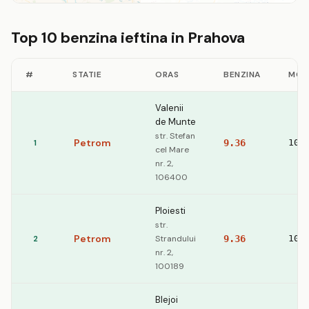
Top 10 benzina ieftina in Prahova
#
STATIE
ORAS
BENZINA
MOT
Valenii
de Munte
str. Stefan
Petrom
1
9.36
10.
cel Mare
nr. 2,
106400
Ploiesti
str.
Petrom
2
Strandului
9.36
10.
nr. 2,
100189
Blejoi