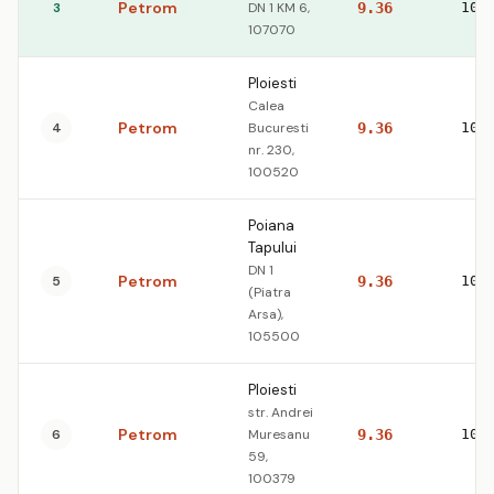
Petrom
3
DN 1 KM 6,
9.36
10.
107070
Ploiesti
Calea
Petrom
4
Bucuresti
9.36
10.
nr. 230,
100520
Poiana
Tapului
DN 1
Petrom
5
9.36
10.
(Piatra
Arsa),
105500
Ploiesti
str. Andrei
Petrom
6
Muresanu
9.36
10.
59,
100379