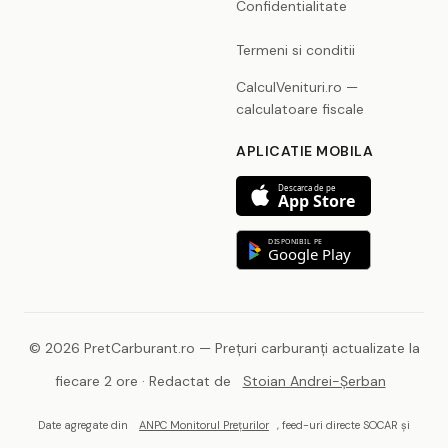
Confidentialitate
Termeni si conditii
CalculVenituri.ro —
calculatoare fiscale
APLICATIE MOBILA
Descarca de pe
App Store
DISPONIBIL PE
Google Play
© 2026 PretCarburant.ro — Prețuri carburanți actualizate la
fiecare 2 ore · Redactat de
Stoian Andrei-Șerban
Date agregate din
ANPC Monitorul Prețurilor
, feed-uri directe SOCAR și