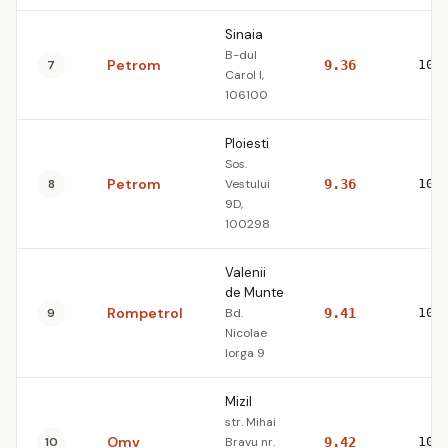
Sinaia
B-dul
Petrom
7
9.36
10.
Carol I,
106100
Ploiesti
Sos.
Petrom
8
Vestului
9.36
10.
9D,
100298
Valenii
de Munte
Rompetrol
9
Bd.
9.41
10.
Nicolae
Iorga 9
Mizil
str. Mihai
Omv
10
Bravu nr.
9.42
10.