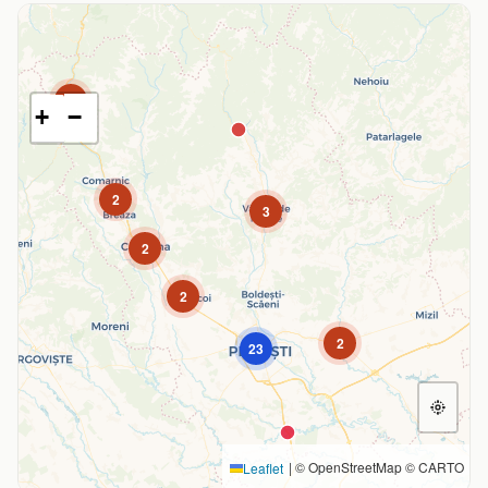
5
+
−
2
3
2
2
2
23
|
© OpenStreetMap © CARTO
Leaflet