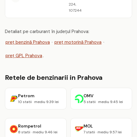
224,
107244
Detaliat pe carburant în județul Prahova:
preț benzină Prahova
·
preț motorină Prahova
·
preț GPL Prahova
.
Retele de benzinarii in Prahova
Petrom
OMV
10 statii · mediu 9.39 lei
5 statii · mediu 9.45 lei
Rompetrol
MOL
8 statii · mediu 9.46 lei
7 statii · mediu 9.57 lei