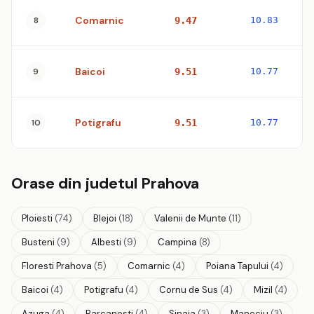
Comarnic
8
9.47
10.83
Baicoi
9
9.51
10.77
Potigrafu
10
9.51
10.77
Orase din judetul Prahova
Ploiesti
(74)
Blejoi
(18)
Valenii de Munte
(11)
Busteni
(9)
Albesti
(9)
Campina
(8)
Floresti Prahova
(5)
Comarnic
(4)
Poiana Tapului
(4)
Baicoi
(4)
Potigrafu
(4)
Cornu de Sus
(4)
Mizil
(4)
Azuga
(4)
Barcanesti
(4)
Sinaia
(3)
Maneciu
(3)