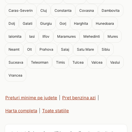
Caras-Severin
Cluj
Constanta
Covasna
Dambovita
Dolj
Galati
Giurgiu
Gorj
Harghita
Hunedoara
Ialomita
Iasi
Ilfov
Maramures
Mehedinti
Mures
Neamt
Olt
Prahova
Salaj
Satu Mare
Sibiu
Suceava
Teleorman
Timis
Tulcea
Valcea
Vaslui
Vrancea
Preturi minime pe judete
|
Pret benzina azi
|
Harta completa
|
Toate statiile