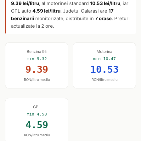
9.39 lei/litru
, al motorinei standard
10.53 lei/litru
, iar
GPL auto
4.59 lei/litru
. Judetul Calarasi are
17
benzinarii
monitorizate, distribuite in
7 orase
. Preturi
actualizate la 2 ore.
Benzina 95
Motorina
min 9.32
min 10.47
9.39
10.53
RON/litru mediu
RON/litru mediu
GPL
min 4.58
4.59
RON/litru mediu