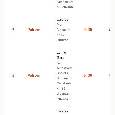
Oltenita,Km
58, 915400
Calarasi
Prel.
Petrom
9.36
10.
7
Sloboziei
nr. 42,
910022
Lehliu
Gara
A2
Autostrada
Soarelui
Petrom
9.36
10.
8
Bucuresti -
Constanta
km 66
dreapta,,
915300
Calarasi