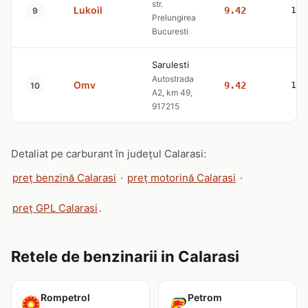
str.
Lukoil
9.42
10.
9
Prelungirea
Bucuresti
Sarulesti
Autostrada
Omv
9.42
10.
10
A2, km 49,
917215
Detaliat pe carburant în județul Calarasi:
preț benzină Calarasi
·
preț motorină Calarasi
·
preț GPL Calarasi
.
Retele de benzinarii in Calarasi
Rompetrol
Petrom