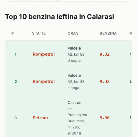
Top 10 benzina ieftina in Calarasi
#
STATIE
ORAS
BENZINA
MO
Valcele
Rompetrol
9.32
10.
1
A2, km 88
dreapta
Valcele
Rompetrol
9.32
10.
2
A2, km 88
stanga
Calarasi
str.
Prelungirea
Petrom
9.36
10.
3
Bucuresti,
nr. 295,
910048