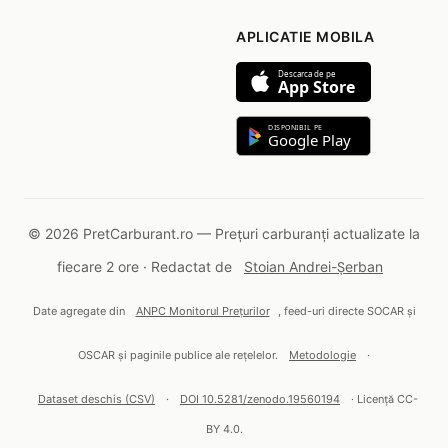
APLICATIE MOBILA
Descarca de pe
App Store
DISPONIBIL PE
Google Play
© 2026 PretCarburant.ro — Prețuri carburanți actualizate la
fiecare 2 ore · Redactat de
Stoian Andrei-Șerban
Date agregate din
ANPC Monitorul Prețurilor
, feed-uri directe SOCAR și
OSCAR și paginile publice ale rețelelor.
Metodologie
·
Dataset deschis (CSV)
·
DOI 10.5281/zenodo.19560194
· Licență CC-
BY 4.0.