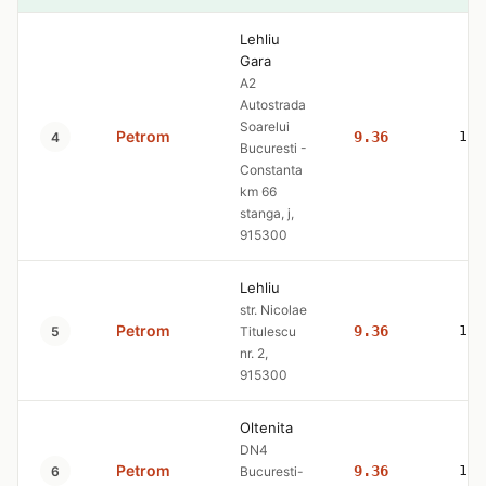
Lehliu
Gara
A2
Autostrada
Soarelui
Petrom
9.36
10.
4
Bucuresti -
Constanta
km 66
stanga, j,
915300
Lehliu
str. Nicolae
Petrom
9.36
10.
5
Titulescu
nr. 2,
915300
Oltenita
DN4
Petrom
9.36
10.
6
Bucuresti-