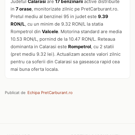
Judetul
Calarasi
are
17 benzinarii
active distribuite
in
7 orase
, monitorizate zilnic pe PretCarburant.ro.
Pretul mediu al benzinei 95 in judet este
9.39
RON/L
, cu un minim de 9.32 RON/L la statia
Rompetrol din
Valcele
. Motorina standard are media
10.53 RON/L, pornind de la 10.47 RON/L. Reteaua
dominanta in Calarasi este
Rompetrol
, cu 2 statii
(pret mediu 9.32 lei). Actualizam aceste valori zilnic
pentru ca soferii din Calarasi sa gaseasca rapid cea
mai buna oferta locala.
Publicat de
Echipa PretCarburant.ro