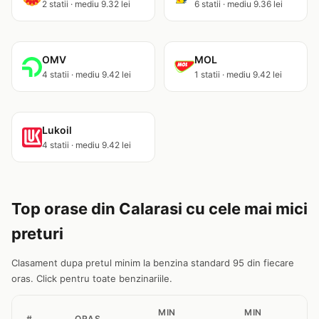
2 statii · mediu 9.32 lei
6 statii · mediu 9.36 lei
OMV
MOL
4 statii · mediu 9.42 lei
1 statii · mediu 9.42 lei
Lukoil
4 statii · mediu 9.42 lei
Top orase din Calarasi cu cele mai mici
preturi
Clasament dupa pretul minim la benzina standard 95 din fiecare
oras. Click pentru toate benzinariile.
MIN
MIN
#
ORAS