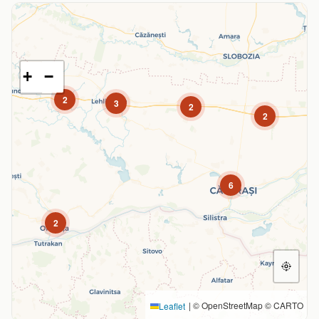
+
−
2
3
2
2
6
2
|
© OpenStreetMap © CARTO
Leaflet