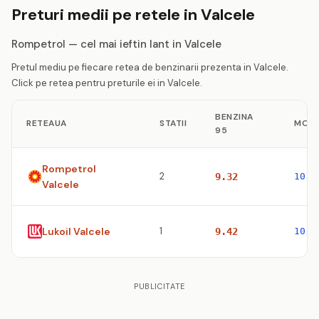
Preturi medii pe retele in Valcele
Rompetrol — cel mai ieftin lant in Valcele
Pretul mediu pe fiecare retea de benzinarii prezenta in Valcele.
Click pe retea pentru preturile ei in Valcele.
BENZINA
RETEAUA
STATII
MOTO
95
Rompetrol
2
9.32
10.5
Valcele
Lukoil Valcele
1
9.42
10.6
PUBLICITATE