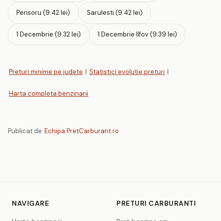
Perisoru (9.42 lei)
Sarulesti (9.42 lei)
1 Decembrie (9.32 lei)
1 Decembrie Ilfov (9.39 lei)
Preturi minime pe judete
|
Statistici evolutie preturi
|
Harta completa benzinarii
Publicat de
Echipa PretCarburant.ro
NAVIGARE
PRETURI CARBURANTI