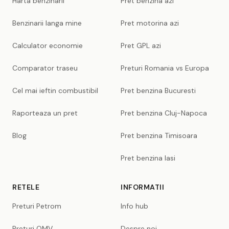
Harta benzinarii
Pret benzina azi
Benzinarii langa mine
Pret motorina azi
Calculator economie
Pret GPL azi
Comparator traseu
Preturi Romania vs Europa
Cel mai ieftin combustibil
Pret benzina Bucuresti
Raporteaza un pret
Pret benzina Cluj-Napoca
Blog
Pret benzina Timisoara
Pret benzina Iasi
RETELE
INFORMATII
Preturi Petrom
Info hub
Preturi OMV
Despre noi