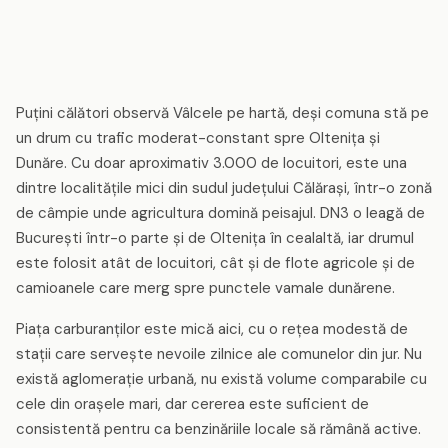
Puțini călători observă Vâlcele pe hartă, deși comuna stă pe
un drum cu trafic moderat-constant spre Oltenița și
Dunăre. Cu doar aproximativ 3.000 de locuitori, este una
dintre localitățile mici din sudul județului Călărași, într-o zonă
de câmpie unde agricultura domină peisajul. DN3 o leagă de
București într-o parte și de Oltenița în cealaltă, iar drumul
este folosit atât de locuitori, cât și de flote agricole și de
camioanele care merg spre punctele vamale dunărene.
Piața carburanților este mică aici, cu o rețea modestă de
stații care servește nevoile zilnice ale comunelor din jur. Nu
există aglomerație urbană, nu există volume comparabile cu
cele din orașele mari, dar cererea este suficient de
consistentă pentru ca benzinăriile locale să rămână active.