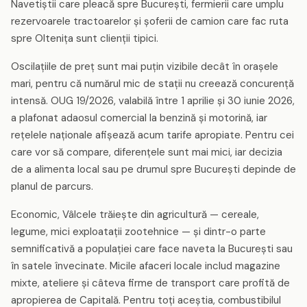
Navetiștii care pleacă spre București, fermierii care umplu
rezervoarele tractoarelor și șoferii de camion care fac ruta
spre Oltenița sunt clienții tipici.
Oscilațiile de preț sunt mai puțin vizibile decât în orașele
mari, pentru că numărul mic de stații nu creează concurență
intensă. OUG 19/2026, valabilă între 1 aprilie și 30 iunie 2026,
a plafonat adaosul comercial la benzină și motorină, iar
rețelele naționale afișează acum tarife apropiate. Pentru cei
care vor să compare, diferențele sunt mai mici, iar decizia
de a alimenta local sau pe drumul spre București depinde de
planul de parcurs.
Economic, Vâlcele trăiește din agricultură — cereale,
legume, mici exploatații zootehnice — și dintr-o parte
semnificativă a populației care face naveta la București sau
în satele învecinate. Micile afaceri locale includ magazine
mixte, ateliere și câteva firme de transport care profită de
apropierea de Capitală. Pentru toți aceștia, combustibilul