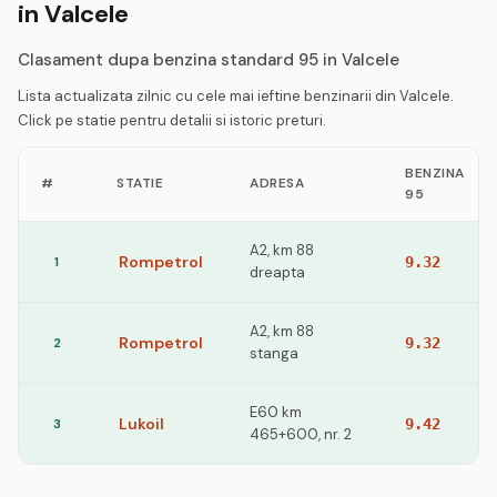
in Valcele
Clasament dupa benzina standard 95 in Valcele
Lista actualizata zilnic cu cele mai ieftine benzinarii din Valcele.
Click pe statie pentru detalii si istoric preturi.
BENZINA
#
STATIE
ADRESA
95
A2, km 88
Rompetrol
1
9.32
dreapta
A2, km 88
Rompetrol
2
9.32
stanga
E60 km
Lukoil
3
9.42
465+600, nr. 2