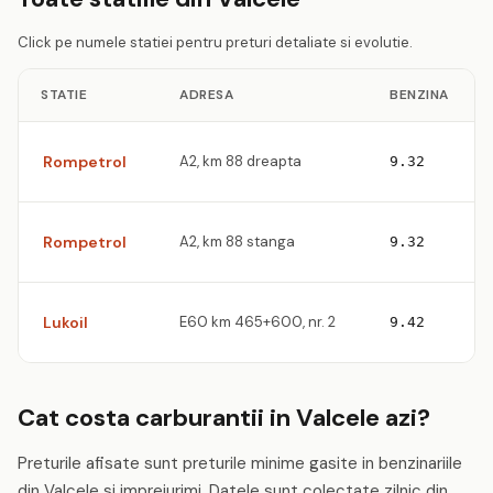
Click pe numele statiei pentru preturi detaliate si evolutie.
STATIE
ADRESA
BENZINA
Rompetrol
A2, km 88 dreapta
9.32
Rompetrol
A2, km 88 stanga
9.32
Lukoil
E60 km 465+600, nr. 2
9.42
Cat costa carburantii in Valcele azi?
Preturile afisate sunt preturile minime gasite in benzinariile
din Valcele si imprejurimi. Datele sunt colectate zilnic din