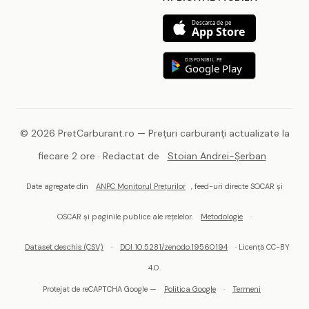
Descarca de pe
App Store
DISPONIBIL PE
Google Play
© 2026 PretCarburant.ro — Prețuri carburanți actualizate la
fiecare 2 ore · Redactat de
Stoian Andrei-Șerban
Date agregate din
ANPC Monitorul Prețurilor
, feed-uri directe SOCAR și
OSCAR și paginile publice ale rețelelor.
Metodologie
·
Dataset deschis (CSV)
·
DOI 10.5281/zenodo.19560194
· Licență CC-BY
4.0.
Protejat de reCAPTCHA Google —
Politica Google
·
Termeni