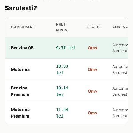
Sarulesti?
PRET
CARBURANT
STATIE
ADRESA
MINIM
Autostrada
Benzina 95
Omv
9.57 lei
Sarulesti
10.83
Autostrada
Motorina
Omv
Sarulesti
lei
Benzina
10.14
Autostrada
Omv
Premium
Sarulesti
lei
Motorina
11.64
Autostrada
Omv
Premium
Sarulesti
lei