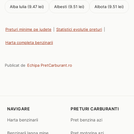
Alba Iulia (9.47 lei)
Albesti (9.51 lei)
Albota (9.51 lei)
Preturi minime pe judete
|
Statistici evolutie preturi
|
Harta completa benzinarii
Publicat de
Echipa PretCarburant.ro
NAVIGARE
PRETURI CARBURANTI
Harta benzinarii
Pret benzina azi
Benzinarii langa mine
Pret motorina azi