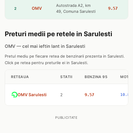
Autostrada A2, km
OMV
9.57
2
49, Comuna Sarulesti
Preturi medii pe retele in Sarulesti
OMV — cel mai ieftin lant in Sarulesti
Pretul mediu pe fiecare retea de benzinarii prezenta in Sarulesti.
Click pe retea pentru preturile ei in Sarulesti.
RETEAUA
STATII
BENZINA 95
MOTO
OMV Sarulesti
2
9.57
10.83
PUBLICITATE