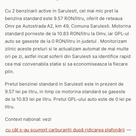
Cu 2 benzinarii active in Sarulesti, cel mai mic pret la
benzina standard este 9.57 RON/litru, oferit de reteaua
Omv pe Autostrada A2, km 49, Comuna Sarulesti. Motorina
standard porneste de la 10.83 RON/litru la Omv, iar GPL-ul
auto se gaseste de la 0 RON/litru in judetul . Monitorizam
zilnic aceste preturi si le actualizam automat de mai multe
ori pe zi, astfel incat soferii din Sarulesti sa identifice rapid
cea mai convenabila statie si sa economiseasca la fiecare
plin.
Pretul benzinei standard in Sarulesti este in prezent de
9.57 lei pe litru, in timp ce motorina standard se gaseste
de la 10.83 lei pe litru. Pretul GPL-ului auto este de 0 lei pe
litru.
Context național: vezi
cu cât s-au scumpit carburanții după ridicarea plafonării
—