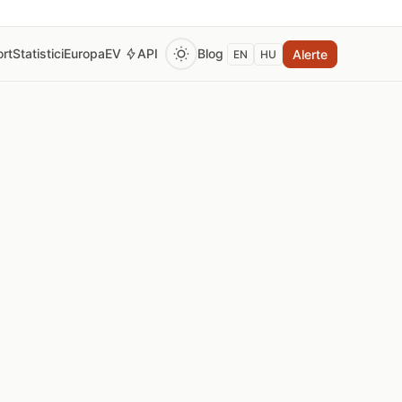
rt
Statistici
Europa
EV
API
Blog
Alerte
EN
HU