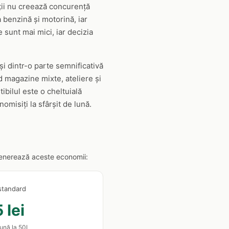
ații nu creează concurență
a benzină și motorină, iar
 sunt mai mici, iar decizia
i dintr-o parte semnificativă
ud magazine mixte, ateliere și
ibilul este o cheltuială
omisiți la sfârșit de lună.
ă generează aceste economii:
standard
 lei
lună la 50L