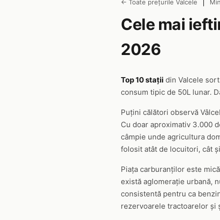
|
← Toate prețurile Valcele
Min
Cele mai ieft
2026
Top 10 stații
din Valcele sor
consum tipic de 50L lunar. Da
Puțini călători observă Vâlc
Cu doar aproximativ 3.000 de 
câmpie unde agricultura domin
folosit atât de locuitori, câ
Piața carburanților este mică
există aglomerație urbană, n
consistentă pentru ca benzină
rezervoarele tractoarelor și ș