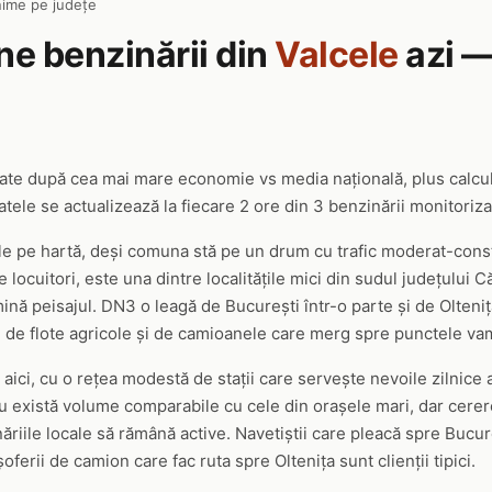
ime pe județe
ine benzinării din
Valcele
azi —
tate după cea mai mare economie vs media națională, plus calc
tele se actualizează la fiecare 2 ore din 3 benzinării monitoriza
ele pe hartă, deși comuna stă pe un drum cu trafic moderat-const
locuitori, este una dintre localitățile mici din sudul județului Că
ă peisajul. DN3 o leagă de București într-o parte și de Oltenița
t și de flote agricole și de camioanele care merg spre punctele v
 aici, cu o rețea modestă de stații care servește nevoile zilnice
u există volume comparabile cu cele din orașele mari, dar cerer
riile locale să rămână active. Navetiștii care pleacă spre Bucur
oferii de camion care fac ruta spre Oltenița sunt clienții tipici.