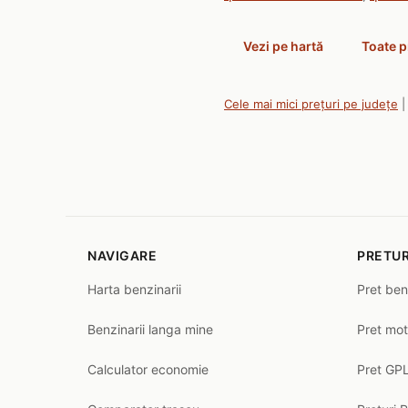
Vezi pe hartă
Toate p
Cele mai mici prețuri pe județe
NAVIGARE
PRETUR
Harta benzinarii
Pret ben
Benzinarii langa mine
Pret mot
Calculator economie
Pret GPL