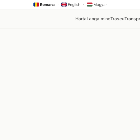
Romana
·
English
·
Magyar
Harta
Langa mine
Traseu
Transpo