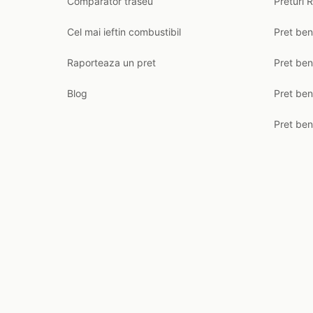
Comparator traseu
Preturi 
Cel mai ieftin combustibil
Pret ben
Raporteaza un pret
Pret be
Blog
Pret ben
Pret ben