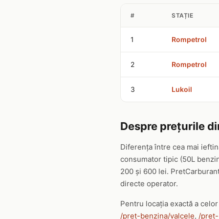
#
STAȚIE
1
Rompetrol
2
Rompetrol
3
Lukoil
Despre prețurile di
Diferența între cea mai iefti
consumator tipic (50L benzin
200 și 600 lei. PretCarburant
directe operator.
Pentru locația exactă a celor 
/pret-benzina/valcele
,
/pret