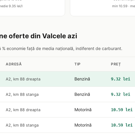
edie 9.35 lei/l
min 10.59 · med
ne oferte din Valcele azi
pă % economie față de media națională, indiferent de carburant.
ADRESĂ
TIP
PREȚ
Benzină
A2, km 88 dreapta
9.32 lei
Benzină
A2, km 88 stanga
9.32 lei
Motorină
A2, km 88 dreapta
10.59 lei
Motorină
A2, km 88 stanga
10.59 lei