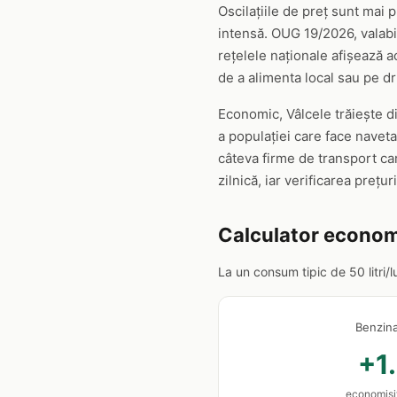
Oscilațiile de preț sunt mai 
intensă. OUG 19/2026, valabil
rețelele naționale afișează a
de a alimenta local sau pe d
Economic, Vâlcele trăiește d
a populației care face naveta
câteva firme de transport car
zilnică, iar verificarea prețu
Calculator econom
La un consum tipic de 50 litri/
Benzin
+1.
economisiț