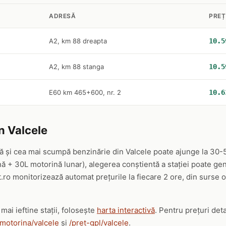
ADRESĂ
PREȚ
A2, km 88 dreapta
10.5
A2, km 88 stanga
10.5
E60 km 465+600, nr. 2
10.6
n Valcele
nă și cea mai scumpă benzinărie din Valcele poate ajunge la 30-5
ă + 30L motorină lunar), alegerea conștientă a stației poate ge
.ro monitorizează automat prețurile la fiecare 2 ore, din surse 
mai ieftine stații, folosește
harta interactivă
. Pentru prețuri det
-motorina/valcele
și
/pret-gpl/valcele
.