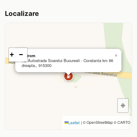
Localizare
+
−
Petrom
×
A2 Autostrada Soarelui Bucuresti - Constanta km 66
dreapta,, 915300
⛽
|
© OpenStreetMap © CARTO
Leaflet