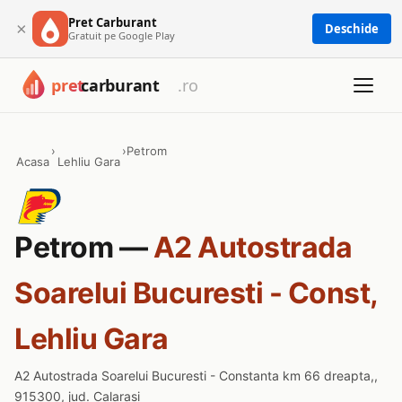
Pret Carburant
×
Deschide
Gratuit pe Google Play
›
›
Petrom
Acasa
Lehliu Gara
Petrom —
A2 Autostrada
Soarelui Bucuresti - Const,
Lehliu Gara
A2 Autostrada Soarelui Bucuresti - Constanta km 66 dreapta,,
915300, jud. Calarasi