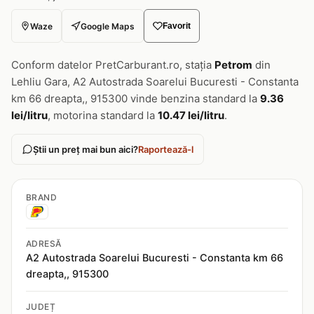
Waze
Google Maps
Favorit
Conform datelor PretCarburant.ro, stația
Petrom
din
Lehliu Gara, A2 Autostrada Soarelui Bucuresti - Constanta
km 66 dreapta,, 915300 vinde benzina standard la
9.36
lei/litru
, motorina standard la
10.47 lei/litru
.
Știi un preț mai bun aici?
Raportează-l
BRAND
ADRESĂ
A2 Autostrada Soarelui Bucuresti - Constanta km 66
dreapta,, 915300
JUDEȚ