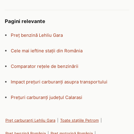
Pagini relevante
Preț benzină Lehliu Gara
Cele mai ieftine stații din România
Comparator rețele de benzinării
Impact prețuri carburanți asupra transportului
Prețuri carburanți județul Calarasi
Preț carburanți Lehliu Gara
|
Toate stațiile Petrom
|
Preț benzină România
|
Preț motorină România
|