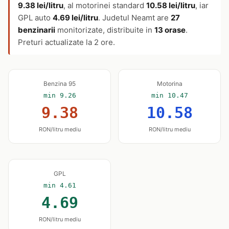
9.38 lei/litru
, al motorinei standard
10.58 lei/litru
, iar
GPL auto
4.69 lei/litru
. Judetul Neamt are
27
benzinarii
monitorizate, distribuite in
13 orase
.
Preturi actualizate la 2 ore.
Benzina 95
Motorina
min 9.26
min 10.47
9.38
10.58
RON/litru mediu
RON/litru mediu
GPL
min 4.61
4.69
RON/litru mediu