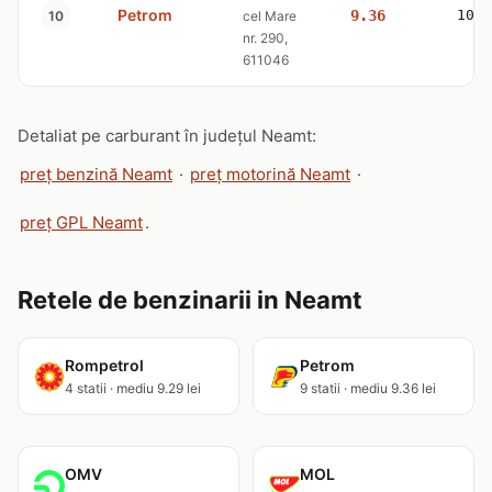
Petrom
9.36
10.4
10
cel Mare
nr. 290,
611046
Detaliat pe carburant în județul Neamt:
preț benzină Neamt
·
preț motorină Neamt
·
preț GPL Neamt
.
Retele de benzinarii in Neamt
Rompetrol
Petrom
4 statii · mediu 9.29 lei
9 statii · mediu 9.36 lei
OMV
MOL