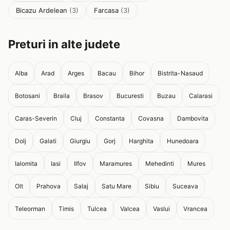
Bicazu Ardelean
(3)
Farcasa
(3)
Preturi in alte judete
Alba
Arad
Arges
Bacau
Bihor
Bistrita-Nasaud
Botosani
Braila
Brasov
Bucuresti
Buzau
Calarasi
Caras-Severin
Cluj
Constanta
Covasna
Dambovita
Dolj
Galati
Giurgiu
Gorj
Harghita
Hunedoara
Ialomita
Iasi
Ilfov
Maramures
Mehedinti
Mures
Olt
Prahova
Salaj
Satu Mare
Sibiu
Suceava
Teleorman
Timis
Tulcea
Valcea
Vaslui
Vrancea