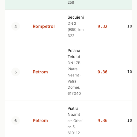
258
Secuieni
DN 2
Rompetrol
9.32
10.5
4
(E85), km
322
Poiana
Teiului
DN 17B
Piatra
Petrom
9.36
10.5
5
Neamt -
Vatra
Dornei,
617340
Piatra
Neamt
Petrom
9.36
10.5
6
str. Orhei
nr. 5,
610112