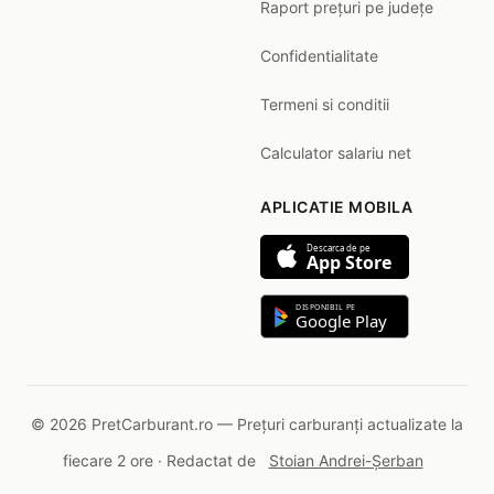
Raport prețuri pe județe
Confidentialitate
Termeni si conditii
Calculator salariu net
APLICATIE MOBILA
Descarca de pe
App Store
DISPONIBIL PE
Google Play
© 2026 PretCarburant.ro — Prețuri carburanți actualizate la
fiecare 2 ore · Redactat de
Stoian Andrei-Șerban