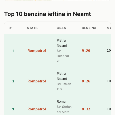
Top 10 benzina ieftina in Neamt
#
STATIE
ORAS
BENZINA
MOT
Piatra
Neamt
Rompetrol
9.26
10.5
1
Str.
Decebal
28
Piatra
Neamt
Rompetrol
9.26
10.5
2
Bd. Traian
118
Roman
Str. Stefan
Rompetrol
9.32
10.5
3
cel Mare