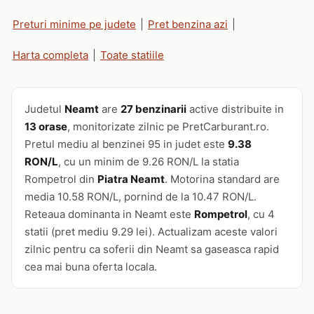
Preturi minime pe judete
|
Pret benzina azi
|
Harta completa
|
Toate statiile
Judetul
Neamt
are
27 benzinarii
active distribuite in
13 orase
, monitorizate zilnic pe PretCarburant.ro.
Pretul mediu al benzinei 95 in judet este
9.38
RON/L
, cu un minim de 9.26 RON/L la statia
Rompetrol din
Piatra Neamt
. Motorina standard are
media 10.58 RON/L, pornind de la 10.47 RON/L.
Reteaua dominanta in Neamt este
Rompetrol
, cu 4
statii (pret mediu 9.29 lei). Actualizam aceste valori
zilnic pentru ca soferii din Neamt sa gaseasca rapid
cea mai buna oferta locala.