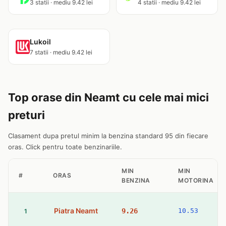
3 statii · mediu 9.42 lei
4 statii · mediu 9.42 lei
Lukoil
7 statii · mediu 9.42 lei
Top orase din Neamt cu cele mai mici
preturi
Clasament dupa pretul minim la benzina standard 95 din fiecare
oras. Click pentru toate benzinariile.
MIN
MIN
#
ORAS
BENZINA
MOTORINA
Piatra Neamt
9.26
10.53
1