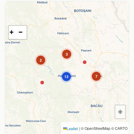
+
−
3
2
7
13
|
© OpenStreetMap © CARTO
Leaflet