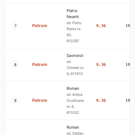
Piatra
Neamt
str. Petru
Petrom
9.36
10.5
7
Rares nr.
65,
610287
Savinesti
str.
Petrom
9.36
10.4
8
Chimiei nr.
9, 617410
Roman
str. Artera
Petrom
9.36
10.4
9
Ocolitoare
nr. 9,
611052
Roman
str. Stefan