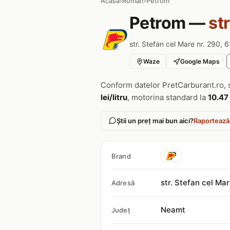
Acasa
›
Roman
›
Petrom
Petrom —
st
str. Stefan cel Mare nr. 290,
Waze
Google Maps
Conform datelor PretCarburant.ro, 
lei/litru
, motorina standard la
10.47 
Știi un preț mai bun aici?
Raportează
Brand
str. Stefan cel Ma
Adresă
Neamt
Județ