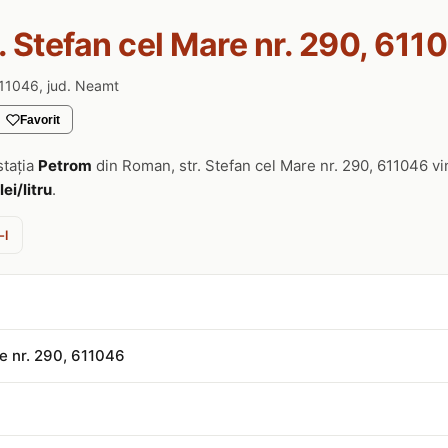
r. Stefan cel Mare nr. 290, 61
 611046, jud. Neamt
Favorit
stația
Petrom
din Roman, str. Stefan cel Mare nr. 290, 611046 v
lei/litru
.
-l
re nr. 290, 611046