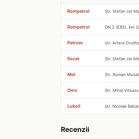
Rompetrol
Str. Stefan cel M
Rompetrol
DN 2 (E85), km 3
Petrom
str. Artera Ocolit
Socar
Str. Ştefan cel M
Mol
Str. Roman Musat 
Omv
Str. Mihai Viteazu
Lukoil
str. Nicolae Balc
Recenzii