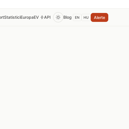
rt
Statistici
Europa
EV
API
Blog
Alerte
EN
HU