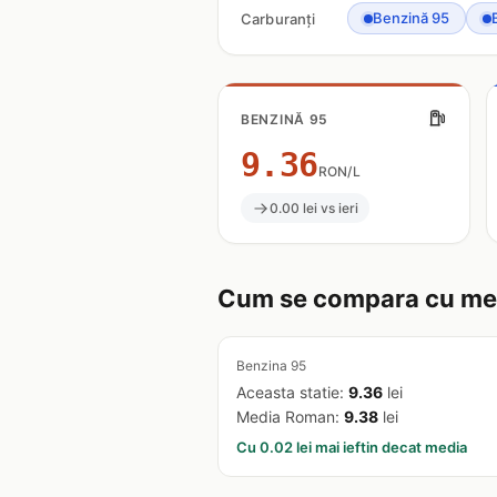
Benzină 95
Carburanți
BENZINĂ 95
9.36
RON/L
0.00 lei vs ieri
Cum se compara cu me
Benzina 95
Aceasta statie:
9.36
lei
Media Roman:
9.38
lei
Cu 0.02 lei mai ieftin decat media