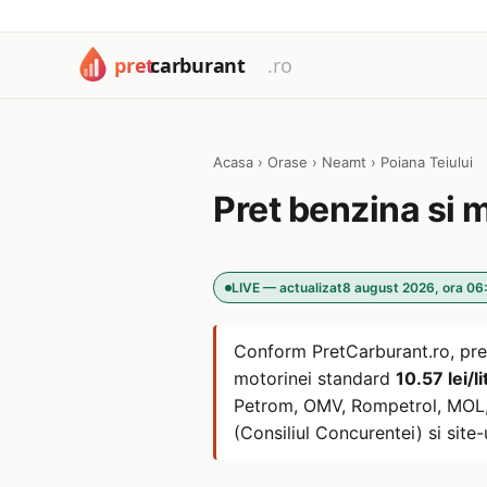
Acasa
›
Orase
›
Neamt
›
Poiana Teiului
Pret benzina si 
LIVE — actualizat
8 august 2026, ora 06
Conform PretCarburant.ro, pre
motorinei standard
10.57 lei/li
Petrom, OMV, Rompetrol, MOL, L
(Consiliul Concurentei) si site-u