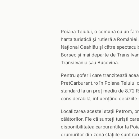
Poiana Teiului, o comună cu un farme
harta turistică și rutieră a Românie
Național Ceahlău și către spectacul
Borsec și mai departe de Transilvan
Transilvania sau Bucovina.
Pentru șoferii care tranzitează acea
PretCarburant.ro în Poiana Teiului d
standard la un preț mediu de 8.72 R
considerabilă, influențând deciziil
Localizarea acestei stații Petrom, pr
călătorilor. Fie că sunteți turiști 
disponibilitatea carburanților la Poi
drumurilor din zonă stațiile sunt rar