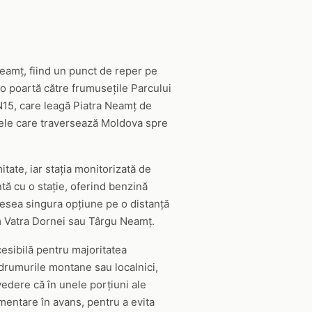
Neamț, fiind un punct de reper pe
 o poartă către frumusețile Parcului
N15, care leagă Piatra Neamț de
lele care traversează Moldova spre
tate, iar stația monitorizată de
tă cu o stație, oferind benzină
desea singura opțiune pe o distanță
um Vatra Dornei sau Târgu Neamț.
cesibilă pentru majoritatea
t drumurile montane sau localnici,
 vedere că în unele porțiuni ale
imentare în avans, pentru a evita