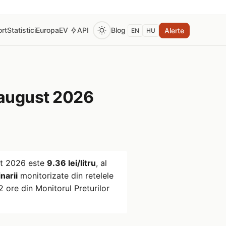
rt
Statistici
Europa
EV
API
Blog
Alerte
EN
HU
august 2026
t 2026
este
9.36 lei/litru
, al
narii
monitorizate din retelele
 ore din Monitorul Preturilor