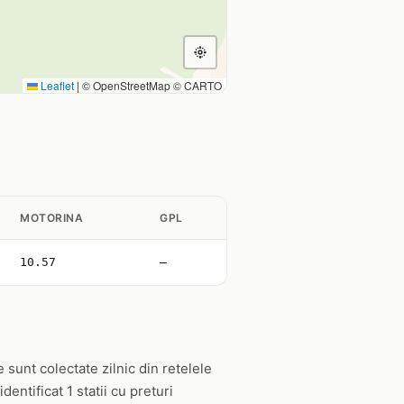
Leaflet
|
© OpenStreetMap © CARTO
MOTORINA
GPL
10.57
—
 sunt colectate zilnic din retelele
ntificat 1 statii cu preturi