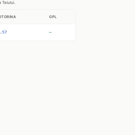
 Teiului.
OTORINA
GPL
.57
—