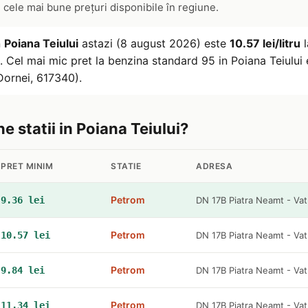
e cele mai bune prețuri disponibile în regiune.
n
Poiana Teiului
astazi (8 august 2026) este
10.57 lei/litru
l
 Cel mai mic pret la benzina standard 95 in Poiana Teiului
Dornei, 617340).
ne statii in Poiana Teiului?
PRET MINIM
STATIE
ADRESA
Petrom
9.36 lei
DN 17B Piatra Neamt - Vat
Petrom
10.57 lei
DN 17B Piatra Neamt - Vat
Petrom
9.84 lei
DN 17B Piatra Neamt - Vat
Petrom
11.34 lei
DN 17B Piatra Neamt - Vat