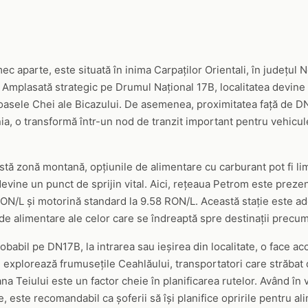
c aparte, este situată în inima Carpaților Orientali, în județul 
i. Amplasată strategic pe Drumul Național 17B, localitatea devine
oasele Chei ale Bicazului. De asemenea, proximitatea față de D
ia, o transformă într-un nod de tranzit important pentru vehicu
stă zonă montană, opțiunile de alimentare cu carburant pot fi limi
evine un punct de sprijin vital. Aici, rețeaua Petrom este prezen
ON/L și motorină standard la 9.58 RON/L. Această stație este a
e de alimentare ale celor care se îndreaptă spre destinații prec
obabil pe DN17B, la intrarea sau ieșirea din localitate, o face ac
care explorează frumusețile Ceahlăului, transportatori care străba
ana Teiului este un factor cheie în planificarea rutelor. Având în
e, este recomandabil ca șoferii să își planifice opririle pentru al