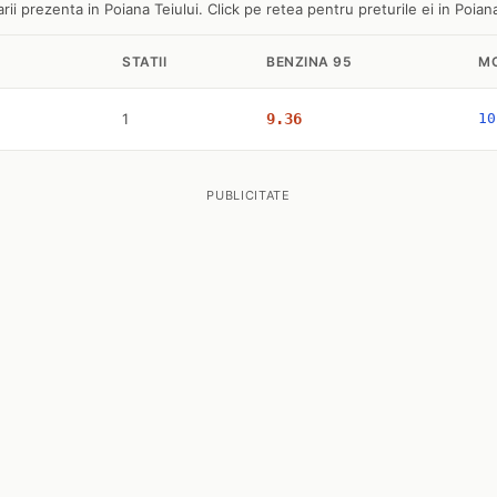
ii prezenta in Poiana Teiului. Click pe retea pentru preturile ei in Poiana
STATII
BENZINA 95
M
1
9.36
10
PUBLICITATE