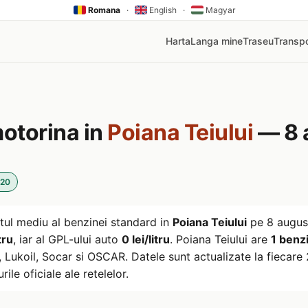
Romana
·
English
·
Magyar
Harta
Langa mine
Traseu
Transpo
motorina in
Poiana Teiului
— 8 
:20
tul mediu al benzinei standard in
Poiana Teiului
pe
8 augus
tru
, iar al GPL-ului auto
0 lei/litru
. Poiana Teiului are
1 benzi
ukoil, Socar si OSCAR. Datele sunt actualizate la fiecare 2
rile oficiale ale retelelor.