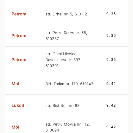
Petrom
str. Orhei nr. 5, 610112
9.36
str. Petru Rares nr. 65,
Petrom
9.36
610287
str. G-ral Nicolae
Petrom
Dascalescu nr. 397,
9.36
610201
Mol
Bld. Traian nr. 179, 610143
9.42
Lukoil
str. Bistritei, nr. 83
9.42
str. Petru Movila nr. 112,
Mol
9.42
610094