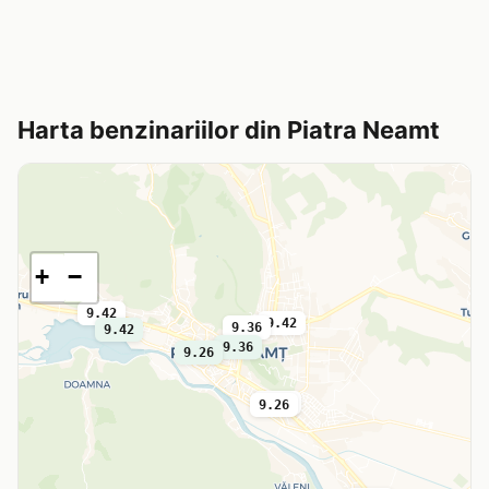
Harta benzinariilor din Piatra Neamt
+
−
9.42
9.42
9.36
9.42
9.36
9.26
9.42
9.26