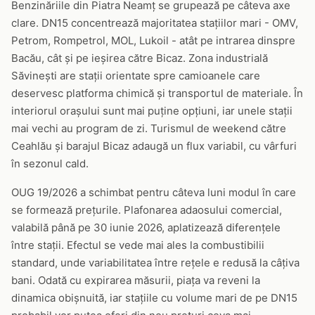
Benzinăriile din Piatra Neamț se grupează pe câteva axe
clare. DN15 concentrează majoritatea stațiilor mari - OMV,
Petrom, Rompetrol, MOL, Lukoil - atât pe intrarea dinspre
Bacău, cât și pe ieșirea către Bicaz. Zona industrială
Săvinești are stații orientate spre camioanele care
deservesc platforma chimică și transportul de materiale. În
interiorul orașului sunt mai puține opțiuni, iar unele stații
mai vechi au program de zi. Turismul de weekend către
Ceahlău și barajul Bicaz adaugă un flux variabil, cu vârfuri
în sezonul cald.
OUG 19/2026 a schimbat pentru câteva luni modul în care
se formează prețurile. Plafonarea adaosului comercial,
valabilă până pe 30 iunie 2026, aplatizează diferențele
între stații. Efectul se vede mai ales la combustibilii
standard, unde variabilitatea între rețele e redusă la câțiva
bani. Odată cu expirarea măsurii, piața va reveni la
dinamica obișnuită, iar stațiile cu volume mari de pe DN15