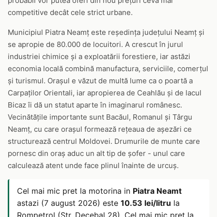
probabil vor putea oferi din nou prețuri ceva mai
competitive decât cele strict urbane.
Municipiul Piatra Neamț este reședința județului Neamț și
se apropie de 80.000 de locuitori. A crescut în jurul
industriei chimice și a exploatării forestiere, iar astăzi
economia locală combină manufactura, serviciile, comerțul
și turismul. Orașul e văzut de multă lume ca o poartă a
Carpaților Orientali, iar apropierea de Ceahlău și de lacul
Bicaz îi dă un statut aparte în imaginarul românesc.
Vecinătățile importante sunt Bacăul, Romanul și Târgu
Neamț, cu care orașul formează rețeaua de așezări ce
structurează centrul Moldovei. Drumurile de munte care
pornesc din oraș aduc un alt tip de șofer - unul care
calculează atent unde face plinul înainte de urcuș.
Cel mai mic pret la motorina in
Piatra Neamt
astazi (7 august 2026) este
10.53 lei/litru
la
Rompetrol (Str. Decebal 28). Cel mai mic pret la