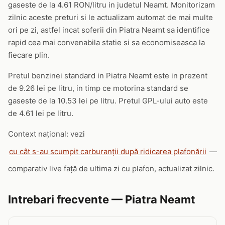
gaseste de la 4.61 RON/litru in judetul Neamt. Monitorizam
zilnic aceste preturi si le actualizam automat de mai multe
ori pe zi, astfel incat soferii din Piatra Neamt sa identifice
rapid cea mai convenabila statie si sa economiseasca la
fiecare plin.
Pretul benzinei standard in Piatra Neamt este in prezent
de 9.26 lei pe litru, in timp ce motorina standard se
gaseste de la 10.53 lei pe litru. Pretul GPL-ului auto este
de 4.61 lei pe litru.
Context național: vezi
cu cât s-au scumpit carburanții după ridicarea plafonării
—
comparativ live față de ultima zi cu plafon, actualizat zilnic.
Intrebari frecvente — Piatra Neamt