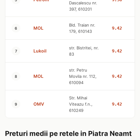
Dascalescu nr.
397, 610201
Bld. Traian nr.
MOL
9.42
6
179, 610143
str. Bistritei, nr.
Lukoil
9.42
7
83
str. Petru
MOL
Movila nr. 112,
9.42
8
610094
Str. Mihai
OMV
Viteazu f.n.,
9.42
9
610249
Preturi medii pe retele in Piatra Neamt