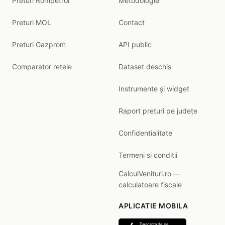
Preturi Rompetrol
Metodologie
Preturi MOL
Contact
Preturi Gazprom
API public
Comparator retele
Dataset deschis
Instrumente și widget
Raport prețuri pe județe
Confidentialitate
Termeni si conditii
CalculVenituri.ro —
calculatoare fiscale
APLICATIE MOBILA
Descarca de pe