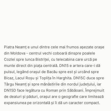
Piatra Neamț e unul dintre cele mai frumos așezate orașe
din Moldova - centrul vechi coboară dinspre poalele
Cozlei spre lunca Bistriței, cu telecabina care urcă pe
munte direct din piața centrală. DN15 e artera care-i dă
pulsul, legând orașul de Bacău spre est și urcând spre
Bicaz, Lacul Roșu și Toplița în Harghita. DN15C duce spre
Târgu Neamț și spre mănăstirile din nordul județului, iar
DN15D face legătura cu Roman prin Săbăoani. Împrejmuit
de dealuri și păduri, orașul are o geografie care limitează
expansiunea pe orizontală și îi dă un caracter compact.