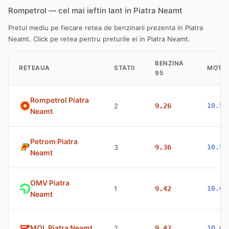
Rompetrol — cel mai ieftin lant in Piatra Neamt
Pretul mediu pe fiecare retea de benzinarii prezenta in Piatra
Neamt. Click pe retea pentru preturile ei in Piatra Neamt.
BENZINA
RETEAUA
STATII
MOTO
95
Rompetrol Piatra
2
9.26
10.53
Neamt
Petrom Piatra
3
9.36
10.57
Neamt
OMV Piatra
1
9.42
10.63
Neamt
MOL Piatra Neamt
2
9.42
10.63