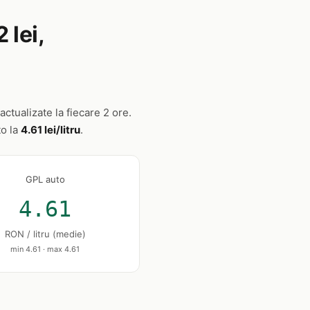
 lei,
ctualizate la fiecare 2 ore.
to la
4.61 lei/litru
.
GPL auto
4.61
RON / litru (medie)
min 4.61 · max 4.61