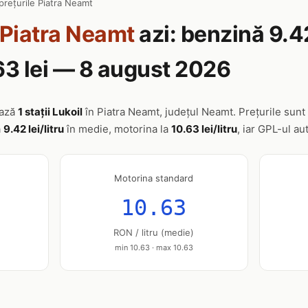
prețurile Piatra Neamt
Piatra Neamt
azi: benzină 9.42
63 lei — 8 august 2026
ează
1 stații Lukoil
în Piatra Neamt, județul Neamt. Prețurile sunt a
a
9.42 lei/litru
în medie, motorina la
10.63 lei/litru
, iar GPL-ul au
Motorina standard
10.63
RON / litru (medie)
min 10.63 · max 10.63