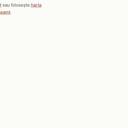
eț sau folosește
harta
 Neamt
.