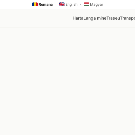
Romana
·
English
·
Magyar
Harta
Langa mine
Traseu
Transpo