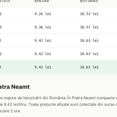
STAȚII
BENZINĂ
MOTORINĂ
2
9.26 lei
10.53 lei
3
9.36 lei
10.57 lei
1
9.42 lei
10.63 lei
2
9.42 lei
10.63 lei
1
9.42 lei
10.63 lei
iatra Neamt
ele majore de benzinării din România. În Piatra Neamt compania o
 9.42 lei/litru. Toate prețurile afișate sunt colectate din surse
iecare 2 ore.