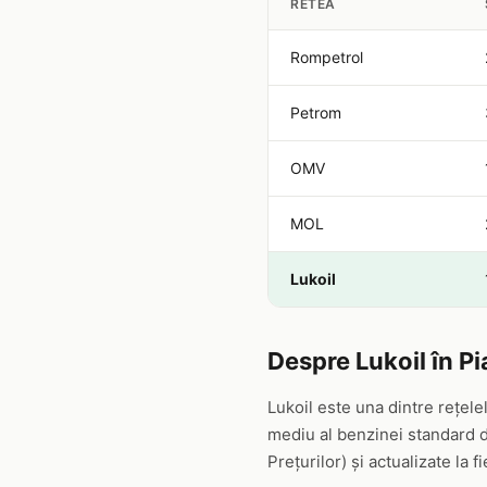
RETEA
Rompetrol
Petrom
OMV
MOL
Lukoil
Despre Lukoil în P
Lukoil este una dintre rețel
mediu al benzinei standard de
Prețurilor) și actualizate la f