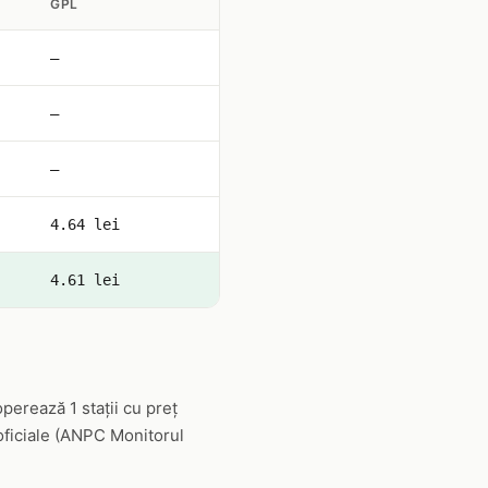
GPL
—
—
—
4.64 lei
4.61 lei
perează 1 stații cu preț
 oficiale (ANPC Monitorul