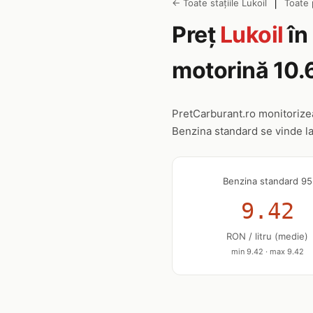
|
← Toate stațiile Lukoil
Toate 
Preț
Lukoil
în
motorină 10.
PretCarburant.ro monitoriz
Benzina standard se vinde l
Benzina standard 95
9.42
RON / litru (medie)
min 9.42 · max 9.42