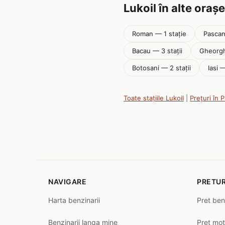
Lukoil în alte orașe
Roman — 1 stație
Pascan
Bacau — 3 stații
Gheorgh
Botosani — 2 stații
Iasi —
Toate stațiile Lukoil
|
Prețuri în 
NAVIGARE
PRETUR
Harta benzinarii
Pret ben
Benzinarii langa mine
Pret mot