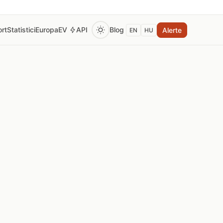
rt
Statistici
Europa
EV
API
Blog
Alerte
EN
HU