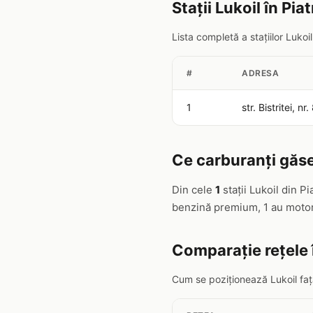
Stații Lukoil în Pi
Lista completă a stațiilor Luko
#
ADRESA
1
str. Bistritei, nr.
Ce carburanți găseș
Din cele
1
stații Lukoil din P
benzină premium, 1 au motor
Comparație rețele 
Cum se poziționează Lukoil față