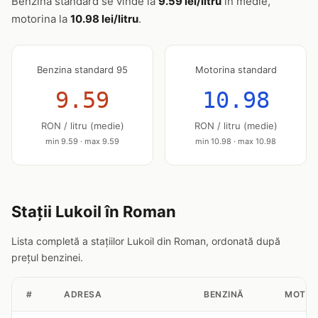
Benzina standard se vinde la
9.59 lei/litru
în medie,
motorina la
10.98 lei/litru
.
Benzina standard 95
Motorina standard
9.59
10.98
RON / litru (medie)
RON / litru (medie)
min 9.59 · max 9.59
min 10.98 · max 10.98
Stații Lukoil în Roman
Lista completă a stațiilor Lukoil din Roman, ordonată după
prețul benzinei.
#
ADRESA
BENZINĂ
MOTOR