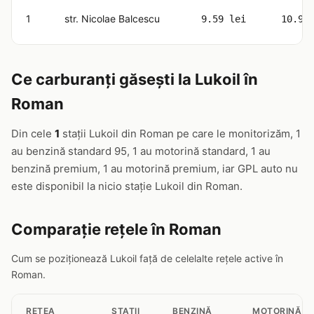
1
str. Nicolae Balcescu
9.59 lei
10.98
Ce carburanți găsești la Lukoil în
Roman
Din cele
1
stații Lukoil din Roman pe care le monitorizăm, 1
au benzină standard 95, 1 au motorină standard, 1 au
benzină premium, 1 au motorină premium, iar GPL auto nu
este disponibil la nicio stație Lukoil din Roman.
Comparație rețele în Roman
Cum se poziționează Lukoil față de celelalte rețele active în
Roman.
RETEA
STAȚII
BENZINĂ
MOTORINĂ