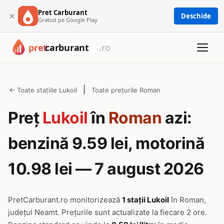
Pret Carburant
×
Deschide
Gratuit pe Google Play
|
← Toate stațiile Lukoil
Toate prețurile Roman
Preț
Lukoil
în
Roman
azi:
benzină 9.59 lei, motorină
10.98 lei — 7 august 2026
PretCarburant.ro monitorizează
1 stații Lukoil
în Roman,
județul Neamt. Prețurile sunt actualizate la fiecare 2 ore.