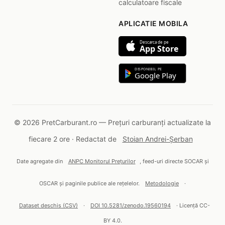
calculatoare fiscale
APLICATIE MOBILA
Descarca de pe
App Store
DISPONIBIL PE
Google Play
© 2026 PretCarburant.ro — Prețuri carburanți actualizate la
fiecare 2 ore · Redactat de
Stoian Andrei-Șerban
Date agregate din
ANPC Monitorul Prețurilor
, feed-uri directe SOCAR și
OSCAR și paginile publice ale rețelelor.
Metodologie
·
Dataset deschis (CSV)
·
DOI 10.5281/zenodo.19560194
· Licență CC-
BY 4.0.