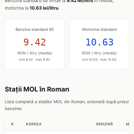
Benzina standard se vinde la
9.42 lei/litru
în medie,
motorina la
10.63 lei/litru
.
Benzina standard 95
Motorina standard
9.42
10.63
RON / litru (medie)
RON / litru (medie)
min 9.42 · max 9.42
min 10.63 · max 10.63
Stații MOL în Roman
Lista completă a stațiilor MOL din Roman, ordonată după prețul
benzinei.
#
ADRESA
BENZINĂ
MOT