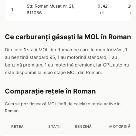
Str. Roman Musat nr. 21,
9.42
10.
1
611056
lei
lei
Ce carburanți găsești la MOL în Roman
Din cele
1
stații MOL din Roman pe care le monitorizăm, 1
au benzină standard 95, 1 au motorină standard, 1 au
benzină premium, 1 au motorină premium, iar GPL auto nu
este disponibil la nicio stație MOL din Roman.
Comparație rețele în Roman
Cum se poziționează MOL față de celelalte rețele active în
Roman.
RETEA
STAȚII
BENZINĂ
MOTORINĂ