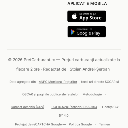
APLICATIE MOBILA
Descarca de pe
App Store
DISPONIBIL PE
Google Play
© 2026 PretCarburant.ro — Prețuri carburanți actualizate la
fiecare 2 ore · Redactat de
Stoian Andrei-Șerban
Date agregate din
ANPC Monitorul Prețurilor
, feed-uri directe SOCAR și
OSCAR și paginile publice ale rețelelor.
Metodologie
·
Dataset deschis (CSV)
·
DOI 10.5281/zenodo.19560194
· Licență CC-
BY 4.0.
Protejat de reCAPTCHA Google —
Politica Google
·
Termeni