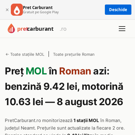
Pret Carburant
×
Deschide
Gratuit pe Google Play
|
← Toate stațiile MOL
Toate prețurile Roman
Preț
MOL
în
Roman
azi:
benzină 9.42 lei, motorină
10.63 lei — 8 august 2026
PretCarburant.ro monitorizează
1 stații MOL
în Roman,
județul Neamt. Prețurile sunt actualizate la fiecare 2 ore.