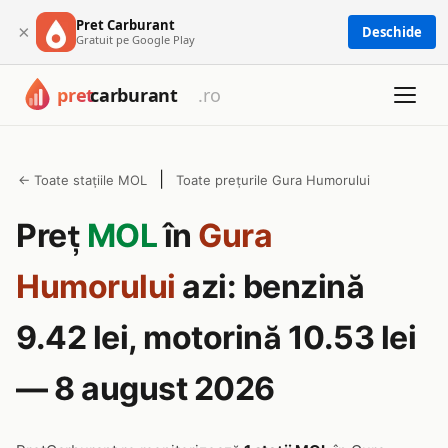
Pret Carburant
×
Deschide
Gratuit pe Google Play
|
← Toate stațiile MOL
Toate prețurile Gura Humorului
Preț
MOL
în
Gura
Humorului
azi: benzină
9.42 lei, motorină 10.53 lei
— 8 august 2026