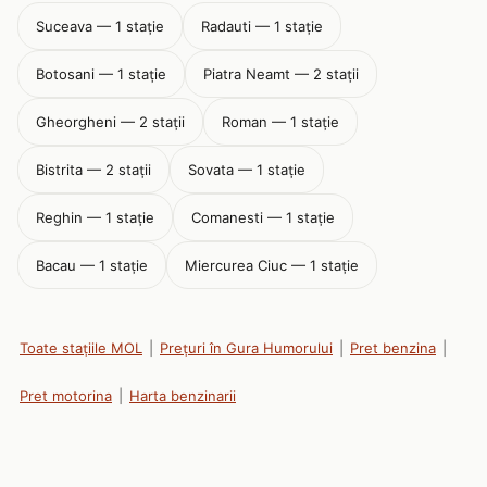
Suceava — 1 stație
Radauti — 1 stație
Botosani — 1 stație
Piatra Neamt — 2 stații
Gheorgheni — 2 stații
Roman — 1 stație
Bistrita — 2 stații
Sovata — 1 stație
Reghin — 1 stație
Comanesti — 1 stație
Bacau — 1 stație
Miercurea Ciuc — 1 stație
Toate stațiile MOL
|
Prețuri în Gura Humorului
|
Pret benzina
|
Pret motorina
|
Harta benzinarii