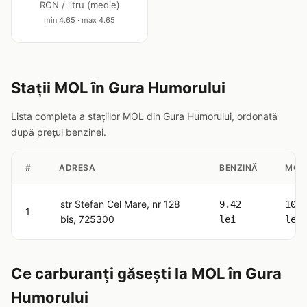
RON / litru (medie)
min 4.65 · max 4.65
Stații MOL în Gura Humorului
Lista completă a stațiilor MOL din Gura Humorului, ordonată
după prețul benzinei.
#
ADRESA
BENZINĂ
MOT
str Stefan Cel Mare, nr 128
9.42
10.5
1
bis, 725300
lei
lei
Ce carburanți găsești la MOL în Gura
Humorului