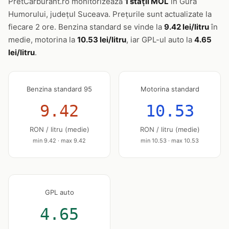
PretCarburant.ro monitorizează
1 stații MOL
în Gura
Humorului, județul Suceava. Prețurile sunt actualizate la
fiecare 2 ore. Benzina standard se vinde la
9.42 lei/litru
în
medie, motorina la
10.53 lei/litru
, iar GPL-ul auto la
4.65
lei/litru
.
Benzina standard 95
Motorina standard
9.42
10.53
RON / litru (medie)
RON / litru (medie)
min 9.42 · max 9.42
min 10.53 · max 10.53
GPL auto
4.65