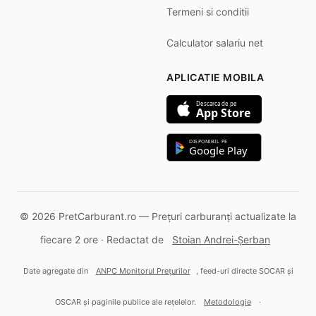
Termeni si conditii
Calculator salariu net
APLICATIE MOBILA
Descarca de pe
App Store
DISPONIBIL PE
Google Play
© 2026 PretCarburant.ro — Prețuri carburanți actualizate la
fiecare 2 ore · Redactat de
Stoian Andrei-Șerban
Date agregate din
ANPC Monitorul Prețurilor
, feed-uri directe SOCAR și
OSCAR și paginile publice ale rețelelor.
Metodologie
·