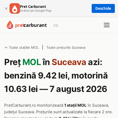
Pret Carburant
×
Deschide
Gratuit pe Google Play
|
← Toate stațiile MOL
Toate prețurile Suceava
Preț
MOL
în
Suceava
azi:
benzină 9.42 lei, motorină
10.63 lei — 7 august 2026
PretCarburant.ro monitorizează
1 stații MOL
în Suceava,
județul Suceava. Prețurile sunt actualizate la fiecare 2 ore.