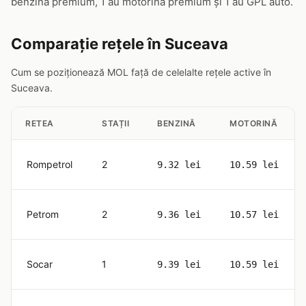
benzină premium, 1 au motorină premium și 1 au GPL auto.
Comparație rețele în Suceava
Cum se poziționează MOL față de celelalte rețele active în
Suceava.
RETEA
STAȚII
BENZINĂ
MOTORINĂ
Rompetrol
2
9.32 lei
10.59 lei
Petrom
2
9.36 lei
10.57 lei
Socar
1
9.39 lei
10.59 lei