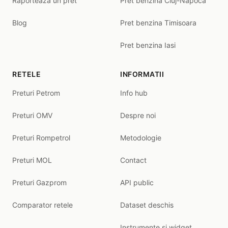
Raporteaza un pret
Pret benzina Cluj-Napoca
Blog
Pret benzina Timisoara
Pret benzina Iasi
RETELE
INFORMATII
Preturi Petrom
Info hub
Preturi OMV
Despre noi
Preturi Rompetrol
Metodologie
Preturi MOL
Contact
Preturi Gazprom
API public
Comparator retele
Dataset deschis
Instrumente și widget