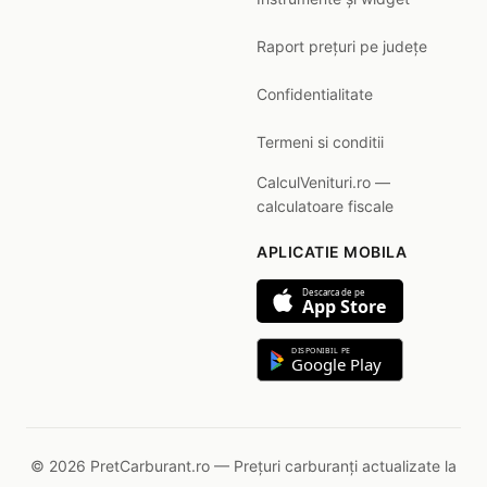
Raport prețuri pe județe
Confidentialitate
Termeni si conditii
CalculVenituri.ro —
calculatoare fiscale
APLICATIE MOBILA
Descarca de pe
App Store
DISPONIBIL PE
Google Play
© 2026 PretCarburant.ro — Prețuri carburanți actualizate la