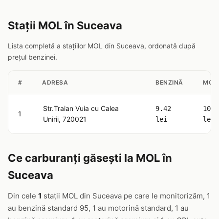
Stații MOL în Suceava
Lista completă a stațiilor MOL din Suceava, ordonată după
prețul benzinei.
#
ADRESA
BENZINĂ
MOT
Str.Traian Vuia cu Calea
9.42
10.6
1
Unirii, 720021
lei
lei
Ce carburanți găsești la MOL în
Suceava
Din cele
1
stații MOL din Suceava pe care le monitorizăm, 1
au benzină standard 95, 1 au motorină standard, 1 au