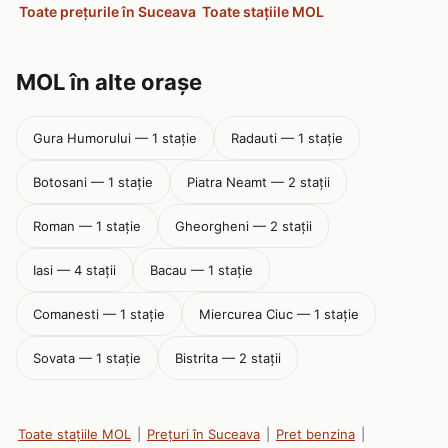
Toate prețurile în Suceava
Toate stațiile MOL
MOL în alte orașe
Gura Humorului — 1 stație
Radauti — 1 stație
Botosani — 1 stație
Piatra Neamt — 2 stații
Roman — 1 stație
Gheorgheni — 2 stații
Iasi — 4 stații
Bacau — 1 stație
Comanesti — 1 stație
Miercurea Ciuc — 1 stație
Sovata — 1 stație
Bistrita — 2 stații
Toate stațiile MOL
|
Prețuri în Suceava
|
Pret benzina
|