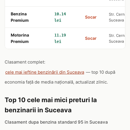
Benzina
10.14
Str. Cernaut
Socar
Premium
Suceava
lei
Motorina
11.19
Str. Cernaut
Socar
Premium
Suceava
lei
Clasament complet:
cele mai ieftine benzinării din Suceava
— top 10 după
economia față de media națională, actualizat zilnic.
Top 10 cele mai mici preturi la
benzinarii in Suceava
Clasament dupa benzina standard 95 in Suceava