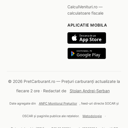
CalculVenituri.ro —
calculatoare fiscale
APLICATIE MOBILA
Descarca de pe
App Store
DISPONIBIL PE
Google Play
© 2026 PretCarburant.ro — Prețuri carburanți actualizate la
fiecare 2 ore · Redactat de
Stoian Andrei-Șerban
Date agregate din
ANPC Monitorul Prețurilor
, feed-uri directe SOCAR și
OSCAR și paginile publice ale rețelelor.
Metodologie
·