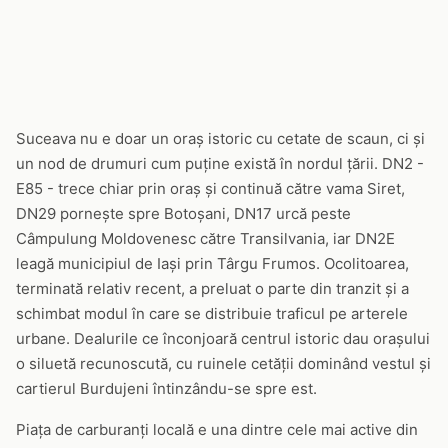
Suceava nu e doar un oraș istoric cu cetate de scaun, ci și
un nod de drumuri cum puține există în nordul țării. DN2 -
E85 - trece chiar prin oraș și continuă către vama Siret,
DN29 pornește spre Botoșani, DN17 urcă peste
Câmpulung Moldovenesc către Transilvania, iar DN2E
leagă municipiul de Iași prin Târgu Frumos. Ocolitoarea,
terminată relativ recent, a preluat o parte din tranzit și a
schimbat modul în care se distribuie traficul pe arterele
urbane. Dealurile ce înconjoară centrul istoric dau orașului
o siluetă recunoscută, cu ruinele cetății dominând vestul și
cartierul Burdujeni întinzându-se spre est.
Piața de carburanți locală e una dintre cele mai active din