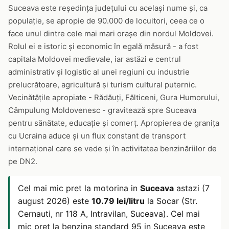
Suceava este reședința județului cu același nume și, ca
populație, se apropie de 90.000 de locuitori, ceea ce o
face unul dintre cele mai mari orașe din nordul Moldovei.
Rolul ei e istoric și economic în egală măsură - a fost
capitala Moldovei medievale, iar astăzi e centrul
administrativ și logistic al unei regiuni cu industrie
prelucrătoare, agricultură și turism cultural puternic.
Vecinătățile apropiate - Rădăuți, Fălticeni, Gura Humorului,
Câmpulung Moldovenesc - gravitează spre Suceava
pentru sănătate, educație și comerț. Apropierea de granița
cu Ucraina aduce și un flux constant de transport
internațional care se vede și în activitatea benzinăriilor de
pe DN2.
Cel mai mic pret la motorina in
Suceava
astazi (7
august 2026) este
10.79 lei/litru
la Socar (Str.
Cernauti, nr 118 A, Intravilan, Suceava). Cel mai
mic pret la benzina standard 95 in Suceava este