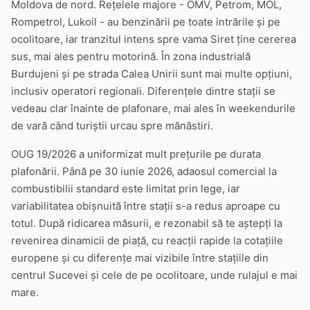
Moldova de nord. Rețelele majore - OMV, Petrom, MOL,
Rompetrol, Lukoil - au benzinării pe toate intrările și pe
ocolitoare, iar tranzitul intens spre vama Siret ține cererea
sus, mai ales pentru motorină. În zona industrială
Burdujeni și pe strada Calea Unirii sunt mai multe opțiuni,
inclusiv operatori regionali. Diferențele dintre stații se
vedeau clar înainte de plafonare, mai ales în weekendurile
de vară când turiștii urcau spre mănăstiri.
OUG 19/2026 a uniformizat mult prețurile pe durata
plafonării. Până pe 30 iunie 2026, adaosul comercial la
combustibilii standard este limitat prin lege, iar
variabilitatea obișnuită între stații s-a redus aproape cu
totul. După ridicarea măsurii, e rezonabil să te aștepți la
revenirea dinamicii de piață, cu reacții rapide la cotațiile
europene și cu diferențe mai vizibile între stațiile din
centrul Sucevei și cele de pe ocolitoare, unde rulajul e mai
mare.