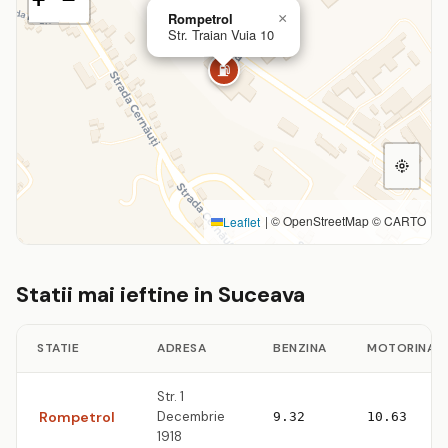
Rompetrol
×
Str. Traian Vuia 10
⛽
|
© OpenStreetMap © CARTO
Leaflet
Statii mai ieftine in Suceava
STATIE
ADRESA
BENZINA
MOTORINA
Str. 1
Rompetrol
Decembrie
9.32
10.63
1918