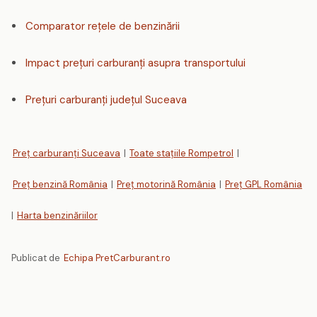
Comparator rețele de benzinării
Impact prețuri carburanți asupra transportului
Prețuri carburanți județul Suceava
Preț carburanți Suceava
|
Toate stațiile Rompetrol
|
Preț benzină România
|
Preț motorină România
|
Preț GPL România
|
Harta benzinăriilor
Publicat de
Echipa PretCarburant.ro