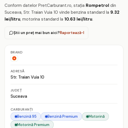
Conform datelor PretCarburant.ro, stația
Rompetrol
din
Suceava, Str. Traian Vuia 10 vinde benzina standard la
9.32
lei/litru
, motorina standard la
10.63 lei/litru
.
Știi un preț mai bun aici?
Raportează-l
BRAND
ADRESĂ
Str. Traian Vuia 10
JUDEȚ
Suceava
CARBURANȚI
Benzină 95
Benzină Premium
Motorină
Motorină Premium