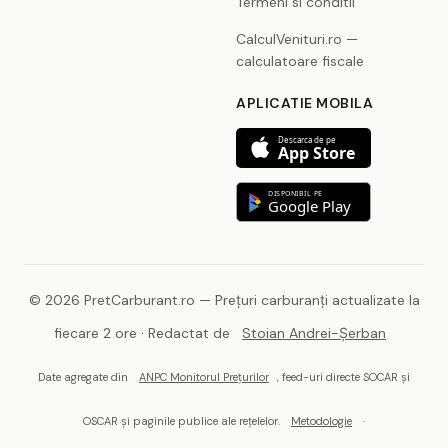
Termeni si conditii
CalculVenituri.ro —
calculatoare fiscale
APLICATIE MOBILA
Descarca de pe
App Store
DISPONIBIL PE
Google Play
© 2026 PretCarburant.ro — Prețuri carburanți actualizate la
fiecare 2 ore · Redactat de
Stoian Andrei-Șerban
Date agregate din
ANPC Monitorul Prețurilor
, feed-uri directe SOCAR și
OSCAR și paginile publice ale rețelelor.
Metodologie
·