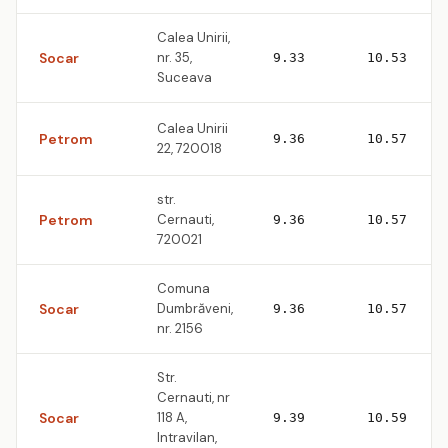
Calea Unirii,
Socar
nr. 35,
9.33
10.53
Suceava
Calea Unirii
Petrom
9.36
10.57
22, 720018
str.
Petrom
Cernauti,
9.36
10.57
720021
Comuna
Socar
Dumbrăveni,
9.36
10.57
nr. 2156
Str.
Cernauti, nr
Socar
118 A,
9.39
10.59
Intravilan,