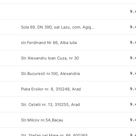
9.
Sola 69, DN 39D, sat Lazu, com. Agigea, 907016, Constanta
9.
str.Ferdinand Nr 66, Alba Iulia
9.
Str Alexandru Ioan Cuza, nr 30
9.
Str.Bucuresti nr.100, Alexandria
9.
Piata Eroilor nr. 8, 310249, Arad
9.
Str. Cetatii nr. 13, 310255, Arad
9.
Str.Milcov nr.5A,Bacau
9.
Str. Stefan cel Mare nr. 66, 600365, Bacau
9.