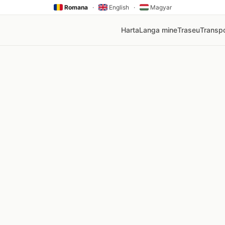
Romana
·
English
·
Magyar
Harta
Langa mine
Traseu
Transpo