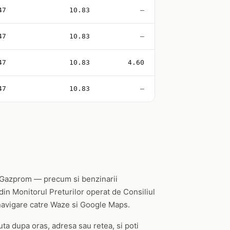
47
10.83
—
47
10.83
—
47
10.83
4.60
47
10.83
—
, Gazprom — precum si benzinarii
din Monitorul Preturilor operat de Consiliul
e navigare catre Waze si Google Maps.
uta dupa oras, adresa sau retea, si poti