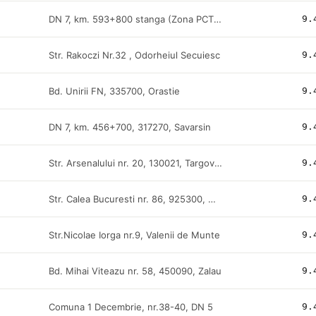
DN 7, km. 593+800 stanga (Zona PCTF FN), Nadlac
9.
Str. Rakoczi Nr.32 , Odorheiul Secuiesc
9.
Bd. Unirii FN, 335700, Orastie
9.
DN 7, km. 456+700, 317270, Savarsin
9.
Str. Arsenalului nr. 20, 130021, Targoviste
9.
Str. Calea Bucuresti nr. 86, 925300, Urziceni
9.
Str.Nicolae Iorga nr.9, Valenii de Munte
9.
Bd. Mihai Viteazu nr. 58, 450090, Zalau
9.
Comuna 1 Decembrie, nr.38-40, DN 5
9.