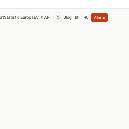
rt
Statistici
Europa
EV
API
Blog
Alerte
EN
HU