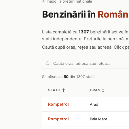
← Inapoi la preturi nationale
Benzinării în
Român
Lista completă cu
1307
benzinării active î
stații independente. Prețurile la benzină, m
Caută după oraș, rețea sau adresă. Click pe o
Se afiseaza
50
din 1307 statii
STATIE ↕
ORAS ↕
Rompetrol
Arad
Rompetrol
Baia Mare