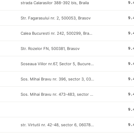
strada Calarasilor 388-392 bis, Braila
9.
Str. Fagarasului nr. 2, 500053, Brasov
9.
Calea Bucuresti nr. 242, 500299, Brasov
9.
Str. Rozelor FN, 500381, Brasov
9.
Soseaua Viilor nr.67, Sector 5, Bucuresti
9.
Sos. Mihai Bravu nr. 396, sector 3, 030327, Bucuresti
9.
Sos. Mihai Bravu nr. 473-483, sector 3, 030314, Bucuresti
9.
9.
str. Virtutii nr. 42-48, sector 6, 060787, Bucuresti
9.