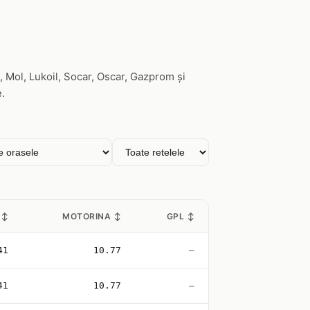
 Mol, Lukoil, Socar, Oscar, Gazprom și
e.
 ↕
MOTORINA ↕
GPL ↕
41
10.77
—
41
10.77
—