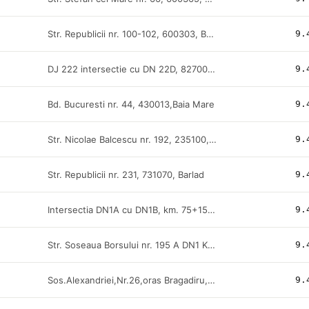
Str. Republicii nr. 100-102, 600303, Bacau
9.
DJ 222 intersectie cu DN 22D, 827005, Doua Cantoane
9.
Bd. Bucuresti nr. 44, 430013,Baia Mare
9.
Str. Nicolae Balcescu nr. 192, 235100, Bals
9.
Str. Republicii nr. 231, 731070, Barlad
9.
Intersectia DN1A cu DN1B, km. 75+150, 107070, Blejoi
9.
Str. Soseaua Borsului nr. 195 A DN1 KM 640+740 din E60, Bors
9.
Sos.Alexandriei,Nr.26,oras Bragadiru,Jud.Ilfov
9.