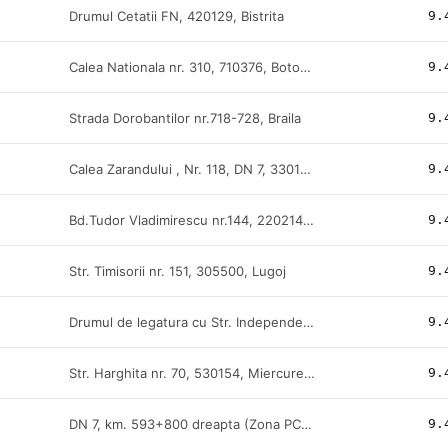
Drumul Cetatii FN, 420129, Bistrita
9.
Calea Nationala nr. 310, 710376, Botosani
9.
Strada Dorobantilor nr.718-728, Braila
9.
Calea Zarandului , Nr. 118, DN 7, 330182, Deva
9.
Bd.Tudor Vladimirescu nr.144, 220214, Drobeta Turnu Severin
9.
Str. Timisorii nr. 151, 305500, Lugoj
9.
Drumul de legatura cu Str. Independentei, zona N-V, 905600, Medgidia
9.
Str. Harghita nr. 70, 530154, Miercurea Ciuc
9.
DN 7, km. 593+800 dreapta (Zona PCTF FN), Nadlac
9.