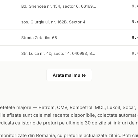
Bd. Ghencea nr. 154, sector 6, 061699, Bucuresti
9.
sos. Giurgiului, nr. 162B, Sector 4
9.
Strada Zetarilor 65
9.
Str. Luica nr. 4D, sector 4, 040993, Bucuresti
9.
Arata mai multe
te retelele majore — Petrom, OMV, Rompetrol, MOL, Lukoil, Socar
rile afisate sunt cele mai recente disponibile, colectate automat 
dicata cu istoric de preturi pe ultimele 30 de zile si link-uri d
onitorizate din Romania, cu preturile actualizate zilnic. Poti ca