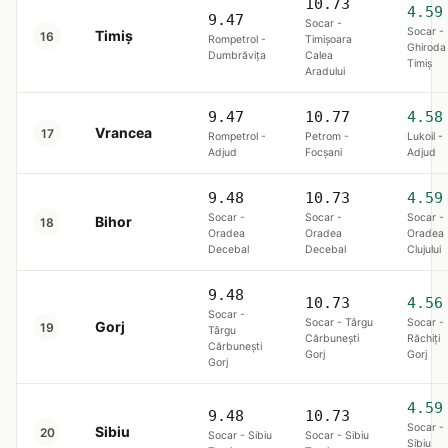
10.73
4.59
9.47
Socar -
Socar -
Timiș
16
Rompetrol -
Timișoara
Ghiroda
Dumbrăviţa
Calea
Timiş
Aradului
9.47
10.77
4.58
Vrancea
17
Rompetrol -
Petrom -
Lukoil -
Adjud
Focşani
Adjud
9.48
10.73
4.59
Socar -
Socar -
Socar -
Bihor
18
Oradea
Oradea
Oradea
Decebal
Decebal
Clujului
9.48
10.73
4.56
Socar -
Socar - Târgu
Socar -
Gorj
19
Târgu
Cărbunești
Răchiți
Cărbunești
Gorj
Gorj
Gorj
4.59
9.48
10.73
Socar -
Sibiu
20
Socar - Sibiu
Socar - Sibiu
Sibiu