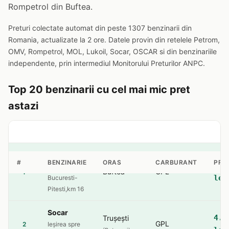
Rompetrol din Buftea.
Preturi colectate automat din peste 1307 benzinarii din
Romania, actualizate la 2 ore. Datele provin din retelele Petrom,
OMV, Rompetrol, MOL, Lukoil, Socar, OSCAR si din benzinariile
independente, prin intermediul Monitorului Preturilor ANPC.
Top 20 benzinarii cu cel mai mic pret
astazi
Rompetrol
#
BENZINARIE
ORAS
CARBURANT
PRE
4.2
sos.
Buftea
GPL
1
lei
Bucuresti-
Pitesti,km 16
Socar
4.5
Trușești
GPL
2
Ieșirea spre