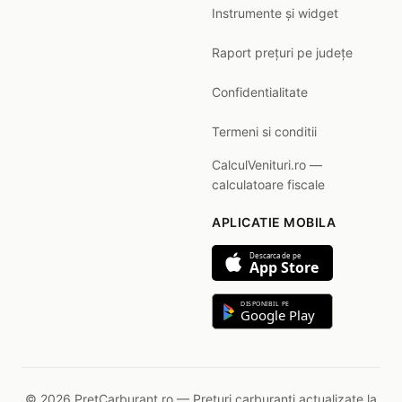
Instrumente și widget
Raport prețuri pe județe
Confidentialitate
Termeni si conditii
CalculVenituri.ro —
calculatoare fiscale
APLICATIE MOBILA
Descarca de pe
App Store
DISPONIBIL PE
Google Play
© 2026 PretCarburant.ro — Prețuri carburanți actualizate la