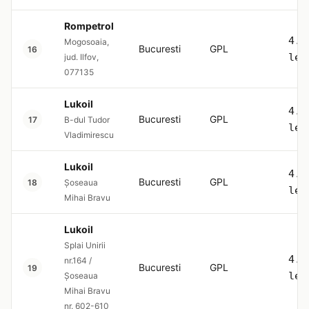
Rompetrol
4.5
Mogosoaia,
Bucuresti
GPL
16
lei
jud. Ilfov,
077135
Lukoil
4.5
Bucuresti
GPL
17
B-dul Tudor
lei
Vladimirescu
Lukoil
4.5
Bucuresti
GPL
18
Șoseaua
lei
Mihai Bravu
Lukoil
Splai Unirii
4.5
nr.164 /
Bucuresti
GPL
19
lei
Șoseaua
Mihai Bravu
nr. 602-610