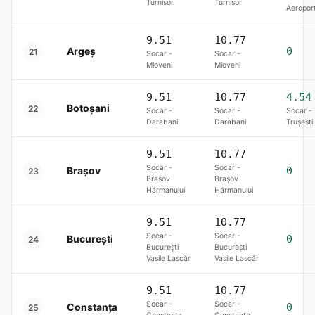
Turnisor
Turnisor
Aeropor
9.51
10.77
Argeș
0
21
Socar -
Socar -
Mioveni
Mioveni
9.51
10.77
4.54
Botoșani
22
Socar -
Socar -
Socar -
Darabani
Darabani
Trușești
9.51
10.77
Socar -
Socar -
Brașov
0
23
Brașov
Brașov
Hărmanului
Hărmanului
9.51
10.77
Socar -
Socar -
Bucureşti
0
24
București
București
Vasile Lascăr
Vasile Lascăr
9.51
10.77
Socar -
Socar -
Constanța
0
25