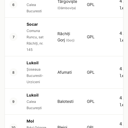
4.5
Târgoviște
GPL
6
Calea
lei
(Dâmbovița)
Bucuresti
Socar
Comuna
4.5
Răchiți
GPL
7
Runcu, sat
Gorj
lei
(Gorj)
Răchiți, nr.
145
Lukoil
4.5
Şoseaua
Afumati
GPL
8
lei
Bucuresti-
Urziceni
Lukoil
4.5
Balotesti
GPL
9
Calea
lei
București
Mol
4.5
Blejoi
GPL
10
Bdul Grigore