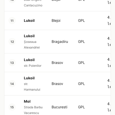
lei
Cantacuzino
4.5
Lukoil
Blejoi
GPL
11
lei
Lukoil
4.5
Bragadiru
GPL
12
Șoseaua
lei
Alexandriei
4.5
Lukoil
Brasov
GPL
13
lei
str. Poienilor
Lukoil
4.5
Brasov
GPL
14
str.
lei
Harmanului
Mol
4.5
Bucuresti
GPL
15
Strada Barbu
lei
Vacarescu