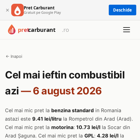
Pret Carburant
×
Deschide
Gratuit pe Google Play
← Inapoi
Cel mai ieftin combustibil
azi
— 6 august 2026
Cel mai mic pret la
benzina standard
in Romania
astazi este
9.41 lei/litru
la Rompetrol din Arad (Arad).
Cel mai mic pret la
motorina
:
10.73 lei/l
la Socar din
Arad Șaguna. Cel mai mic pret la
GPL
:
4.28 lei/l
la