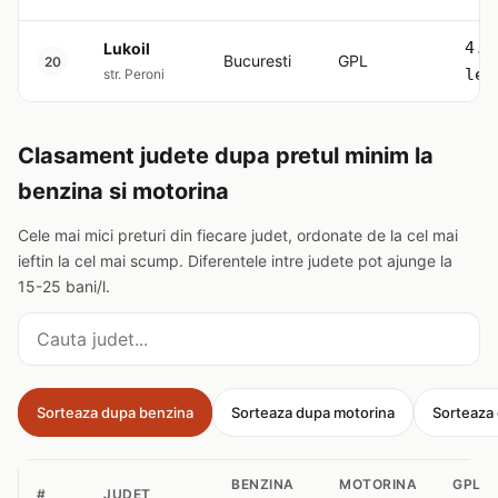
4.5
Lukoil
Bucuresti
GPL
20
lei
str. Peroni
Clasament judete dupa pretul minim la
benzina si motorina
Cele mai mici preturi din fiecare judet, ordonate de la cel mai
ieftin la cel mai scump. Diferentele intre judete pot ajunge la
15-25 bani/l.
Cauta judet
Sorteaza dupa benzina
Sorteaza dupa motorina
Sorteaza
BENZINA
MOTORINA
GPL
#
JUDET