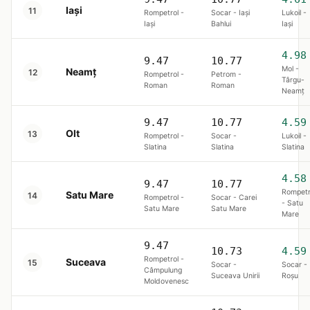
Iași
11
Rompetrol -
Socar - Iaşi
Lukoil -
Iaşi
Bahlui
Iaşi
4.98
9.47
10.77
Mol -
Neamț
12
Rompetrol -
Petrom -
Târgu-
Roman
Roman
Neamţ
9.47
10.77
4.59
Olt
13
Rompetrol -
Socar -
Lukoil -
Slatina
Slatina
Slatina
4.58
9.47
10.77
Rompetr
Satu Mare
14
Rompetrol -
Socar - Carei
- Satu
Satu Mare
Satu Mare
Mare
9.47
10.73
4.59
Rompetrol -
Suceava
15
Socar -
Socar -
Câmpulung
Suceava Unirii
Roşu
Moldovenesc