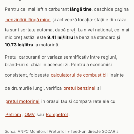
Pentru cel mai ieftin carburant
lângă tine
, deschide pagina
benzinării lângă mine
și activează locația: stațiile din raza
ta sunt sortate automat după preț. La nivel național, cel mai
mic preț astăzi este
9.41 lei/litru
la benzină standard și
10.73 lei/litru
la motorină.
Pretul carburantilor variaza semnificativ intre regiuni,
brand-uri si chiar in aceeasi zi. Pentru a economisi
consistent, foloseste
calculatorul de combustibil
inainte
de drumurile lungi, verifica
pretul benzinei
si
pretul motorinei
in orasul tau si compara retelele cu
Petrom
,
OMV
sau
Rompetrol
.
Sursa: ANPC Monitorul Preturilor + feed-uri directe SOCAR si