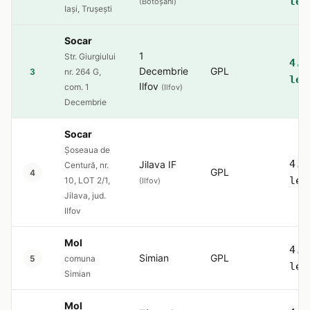
lei
(Botoșani)
Iași, Trușești
Socar
1
Str. Giurgiului
4.5
Decembrie
GPL
3
nr. 264 G,
lei
Ilfov
com. 1
(Ilfov)
Decembrie
Socar
Șoseaua de
4.5
Jilava IF
Centură, nr.
GPL
4
lei
10, LOT 2/1,
(Ilfov)
Jilava, jud.
Ilfov
Mol
4.5
Simian
GPL
5
comuna
lei
Simian
Mol