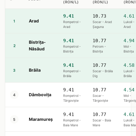
(RON/L)
(RON/L)
(RON/
9.41
10.73
4.61
Arad
1
Rompetrol -
Socar - Arad
Lukoil -
Arad
Șaguna
Arad
9.41
10.77
4.94
Bistrița-
2
Rompetrol -
Petrom -
Mol -
Năsăud
Bistriţa
Bistriţa
Bistriţa
9.41
10.77
4.58
Brăila
3
Rompetrol -
Socar - Brăila
Lukoil -
Brăila
Dig
Brăila
9.41
10.77
4.54
Dâmbovița
4
Rompetrol -
Socar -
Mol -
Târgoviște
Târgoviște
Târgoviș
9.41
10.77
4.61
Maramureș
5
Rompetrol -
Socar - Baia
Lukoil -
Baia Mare
Mare
Baia Ma