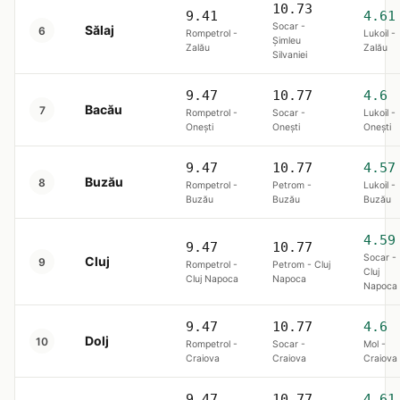
10.73
9.41
4.61
Socar -
Sălaj
6
Rompetrol -
Lukoil -
Șimleu
Zalău
Zalău
Silvaniei
9.47
10.77
4.6
Bacău
7
Rompetrol -
Socar -
Lukoil -
Onești
Onești
Onești
9.47
10.77
4.57
Buzău
8
Rompetrol -
Petrom -
Lukoil -
Buzău
Buzău
Buzău
4.59
9.47
10.77
Socar -
Cluj
9
Rompetrol -
Petrom - Cluj
Cluj
Cluj Napoca
Napoca
Napoca
9.47
10.77
4.6
Dolj
10
Rompetrol -
Socar -
Mol -
Craiova
Craiova
Craiova
9.47
10.77
4.61