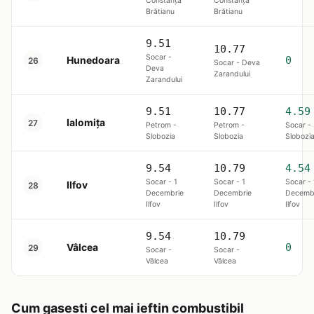
Constanța
Constanța
Brătianu
Brătianu
9.51
10.77
Socar -
Hunedoara
0
26
Socar - Deva
Deva
Zarandului
Zarandului
9.51
10.77
4.59
Ialomița
27
Petrom -
Petrom -
Socar -
Slobozia
Slobozia
Slobozi
9.54
10.79
4.54
Socar - 1
Socar - 1
Socar - 
Ilfov
28
Decembrie
Decembrie
Decemb
Ilfov
Ilfov
Ilfov
9.54
10.79
Vâlcea
0
29
Socar -
Socar -
Vâlcea
Vâlcea
Cum gasesti cel mai ieftin combustibil