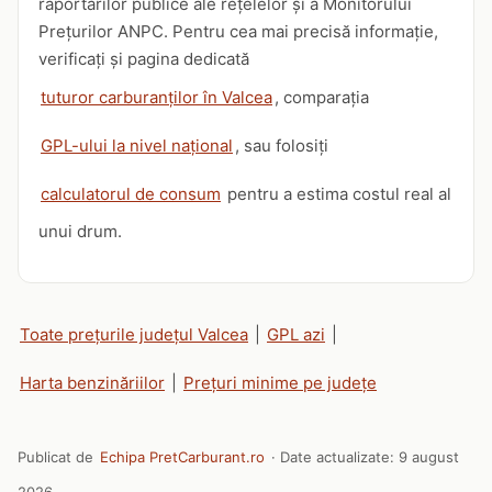
raportărilor publice ale rețelelor și a Monitorului
Prețurilor ANPC. Pentru cea mai precisă informație,
verificați și pagina dedicată
tuturor carburanților în Valcea
, comparația
GPL-ului la nivel național
, sau folosiți
calculatorul de consum
pentru a estima costul real al
unui drum.
Toate prețurile județul Valcea
|
GPL azi
|
Harta benzinăriilor
|
Prețuri minime pe județe
Publicat de
Echipa PretCarburant.ro
· Date actualizate:
9 august