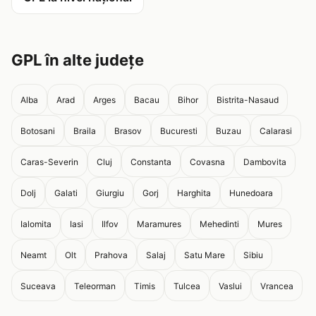
GPL în alte județe
Alba
Arad
Arges
Bacau
Bihor
Bistrita-Nasaud
Botosani
Braila
Brasov
Bucuresti
Buzau
Calarasi
Caras-Severin
Cluj
Constanta
Covasna
Dambovita
Dolj
Galati
Giurgiu
Gorj
Harghita
Hunedoara
Ialomita
Iasi
Ilfov
Maramures
Mehedinti
Mures
Neamt
Olt
Prahova
Salaj
Satu Mare
Sibiu
Suceava
Teleorman
Timis
Tulcea
Vaslui
Vrancea