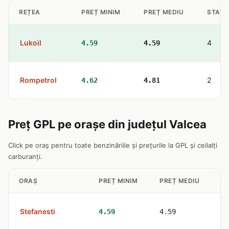
REȚEA
PREȚ MINIM
PREȚ MEDIU
STAȚII
Lukoil
4
4.59
4.59
Rompetrol
2
4.62
4.81
Preț GPL pe orașe din județul Valcea
Click pe oraș pentru toate benzinăriile și prețurile la GPL și ceilalți
carburanți.
ORAȘ
PREȚ MINIM
PREȚ MEDIU
ST
Stefanesti
1
4.59
4.59