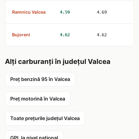
Ramnicu Valcea
4
4.59
4.69
Bujoreni
1
4.62
4.62
Alți carburanți în județul Valcea
Preț benzină 95 în Valcea
Preț motorină în Valcea
Toate prețurile județul Valcea
GPL la nivel național