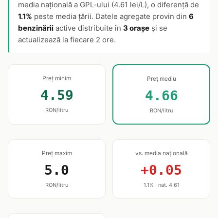
media națională a GPL-ului (4.61 lei/L), o diferență de
1.1%
peste media țării. Datele agregate provin din
6
benzinării
active distribuite în
3 orașe
și se
actualizează la fiecare 2 ore.
Preț minim
Preț mediu
4.59
4.66
RON/litru
RON/litru
Preț maxim
vs. media națională
5.0
+0.05
RON/litru
1.1% · nat. 4.61