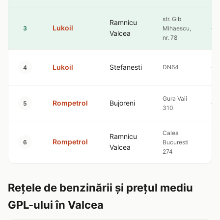
str. Gib
Ramnicu
Lukoil
4.
3
Mihaescu,
Valcea
nr. 78
Lukoil
Stefanesti
DN64
4.
4
Gura Vaii
Rompetrol
Bujoreni
4.
5
310
Calea
Ramnicu
Rompetrol
5.
6
Bucuresti
Valcea
274
Rețele de benzinării și prețul mediu
GPL-ului în Valcea