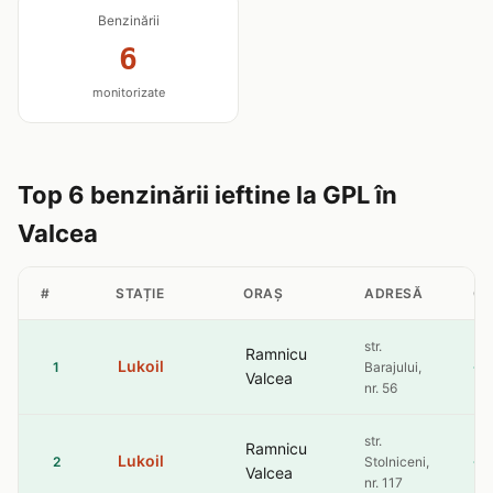
Benzinării
6
monitorizate
Top 6 benzinării ieftine la GPL în
Valcea
#
STAȚIE
ORAȘ
ADRESĂ
GP
str.
Ramnicu
Lukoil
4.
1
Barajului,
Valcea
nr. 56
str.
Ramnicu
Lukoil
4.
2
Stolniceni,
Valcea
nr. 117