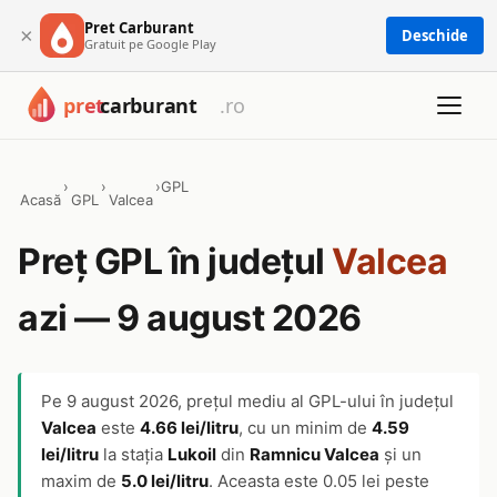
Pret Carburant
×
Deschide
Gratuit pe Google Play
›
›
›
GPL
Acasă
GPL
Valcea
Preț GPL în județul
Valcea
azi — 9 august 2026
Pe
9 august 2026
, prețul mediu al GPL-ului în județul
Valcea
este
4.66 lei/litru
, cu un minim de
4.59
lei/litru
la stația
Lukoil
din
Ramnicu Valcea
și un
maxim de
5.0 lei/litru
. Aceasta este 0.05 lei peste