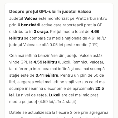
Despre prețul GPL-ului în județul Valcea
Județul
Valcea
este monitorizat pe PretCarburant.ro
prin
6 benzinării
active care raportează preț la GPL,
distribuite în
3 orașe
. Prețul mediu local de
4.66
lei/litru
se compară cu media națională de 4.61 lei/L:
județul Valcea se află 0.05 lei peste medie (1.1%).
Cea mai ieftină benzinărie din județul Valcea astăzi
vinde GPL la
4.59 lei/litru
(Lukoil, Ramnicu Valcea),
iar diferența între cea mai ieftină și cea mai scumpă
stație este de
0.41 lei/litru
. Pentru un plin de 50 de
litri, alegerea celei mai ieftine stații versus celei mai
scumpe înseamnă o economie de aproximativ
20.5
lei
. La nivel de rețea,
Lukoil
are cel mai mic preț
mediu pe județ (4.59 lei/L în 4 stații).
Datele se actualizează la fiecare 2 ore prin agregarea