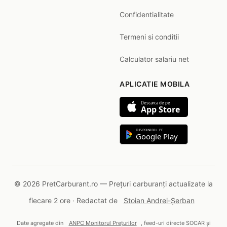
Confidentialitate
Termeni si conditii
Calculator salariu net
APLICATIE MOBILA
Descarca de pe
App Store
DISPONIBIL PE
Google Play
© 2026 PretCarburant.ro — Prețuri carburanți actualizate la
fiecare 2 ore · Redactat de
Stoian Andrei-Șerban
Date agregate din
ANPC Monitorul Prețurilor
, feed-uri directe SOCAR și