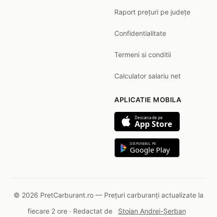
Raport prețuri pe județe
Confidentialitate
Termeni si conditii
Calculator salariu net
APLICATIE MOBILA
Descarca de pe
App Store
DISPONIBIL PE
Google Play
© 2026 PretCarburant.ro — Prețuri carburanți actualizate la
fiecare 2 ore · Redactat de
Stoian Andrei-Șerban