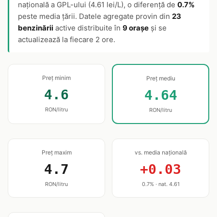
națională a GPL-ului (4.61 lei/L), o diferență de
0.7%
peste media țării. Datele agregate provin din
23
benzinării
active distribuite în
9 orașe
și se
actualizează la fiecare 2 ore.
Preț minim
Preț mediu
4.6
4.64
RON/litru
RON/litru
Preț maxim
vs. media națională
4.7
+0.03
RON/litru
0.7% · nat. 4.61