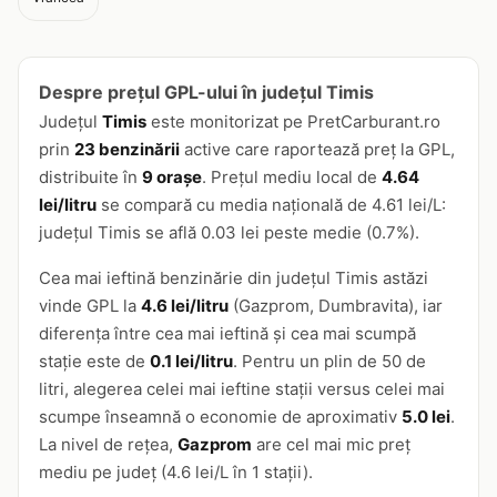
Despre prețul GPL-ului în județul Timis
Județul
Timis
este monitorizat pe PretCarburant.ro
prin
23 benzinării
active care raportează preț la GPL,
distribuite în
9 orașe
. Prețul mediu local de
4.64
lei/litru
se compară cu media națională de 4.61 lei/L:
județul Timis se află 0.03 lei peste medie (0.7%).
Cea mai ieftină benzinărie din județul Timis astăzi
vinde GPL la
4.6 lei/litru
(Gazprom, Dumbravita), iar
diferența între cea mai ieftină și cea mai scumpă
stație este de
0.1 lei/litru
. Pentru un plin de 50 de
litri, alegerea celei mai ieftine stații versus celei mai
scumpe înseamnă o economie de aproximativ
5.0 lei
.
La nivel de rețea,
Gazprom
are cel mai mic preț
mediu pe județ (4.6 lei/L în 1 stații).