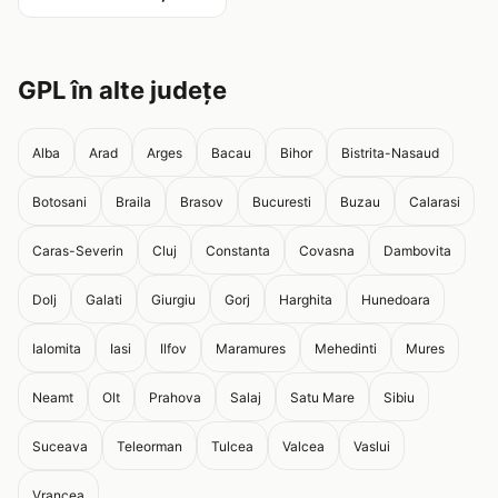
GPL în alte județe
Alba
Arad
Arges
Bacau
Bihor
Bistrita-Nasaud
Botosani
Braila
Brasov
Bucuresti
Buzau
Calarasi
Caras-Severin
Cluj
Constanta
Covasna
Dambovita
Dolj
Galati
Giurgiu
Gorj
Harghita
Hunedoara
Ialomita
Iasi
Ilfov
Maramures
Mehedinti
Mures
Neamt
Olt
Prahova
Salaj
Satu Mare
Sibiu
Suceava
Teleorman
Tulcea
Valcea
Vaslui
Vrancea