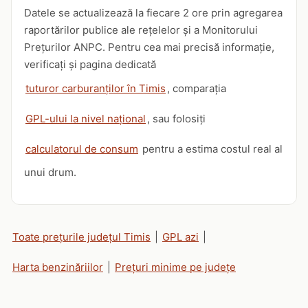
Datele se actualizează la fiecare 2 ore prin agregarea
raportărilor publice ale rețelelor și a Monitorului
Prețurilor ANPC. Pentru cea mai precisă informație,
verificați și pagina dedicată
tuturor carburanților în Timis
, comparația
GPL-ului la nivel național
, sau folosiți
calculatorul de consum
pentru a estima costul real al
unui drum.
Toate prețurile județul Timis
|
GPL azi
|
Harta benzinăriilor
|
Prețuri minime pe județe