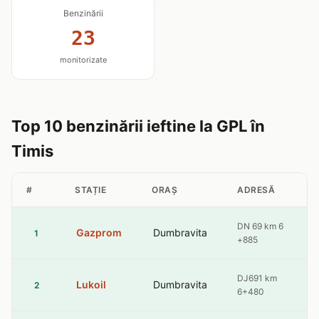
Benzinării
23
monitorizate
Top 10 benzinării ieftine la GPL în
Timis
#
STAȚIE
ORAȘ
ADRESĂ
DN 69 km 6
Gazprom
Dumbravita
1
+885
DJ691 km
Lukoil
Dumbravita
2
6+480