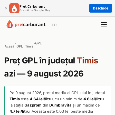
Pret Carburant
×
Deschide
Gratuit pe Google Play
›
›
›
GPL
Acasă
GPL
Timis
Preț GPL în județul
Timis
azi — 9 august 2026
Pe
9 august 2026
, prețul mediu al GPL-ului în județul
Timis
este
4.64 lei/litru
, cu un minim de
4.6 lei/litru
la stația
Gazprom
din
Dumbravita
și un maxim de
4.7 lei/litru
. Aceasta este 0.03 lei peste media