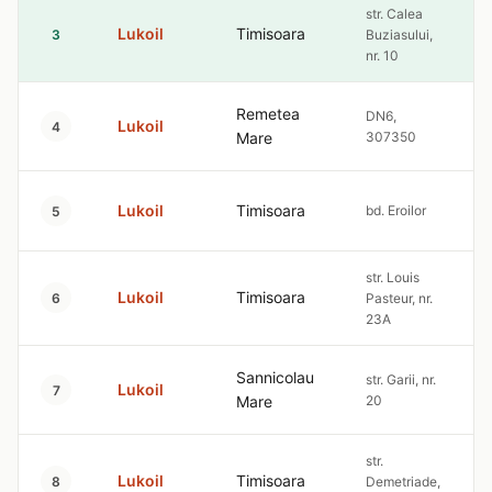
str. Calea
Lukoil
Timisoara
3
Buziasului,
nr. 10
Remetea
DN6,
Lukoil
4
Mare
307350
Lukoil
Timisoara
bd. Eroilor
5
str. Louis
Lukoil
Timisoara
6
Pasteur, nr.
23A
Sannicolau
str. Garii, nr.
Lukoil
7
Mare
20
str.
Lukoil
Timisoara
8
Demetriade,