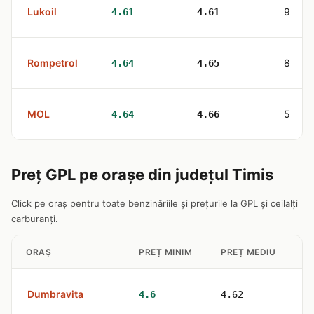
Lukoil
9
4.61
4.61
Rompetrol
8
4.64
4.65
MOL
5
4.64
4.66
Preț GPL pe orașe din județul Timis
Click pe oraș pentru toate benzinăriile și prețurile la GPL și ceilalți
carburanți.
ORAȘ
PREȚ MINIM
PREȚ MEDIU
S
Dumbravita
3
4.6
4.62