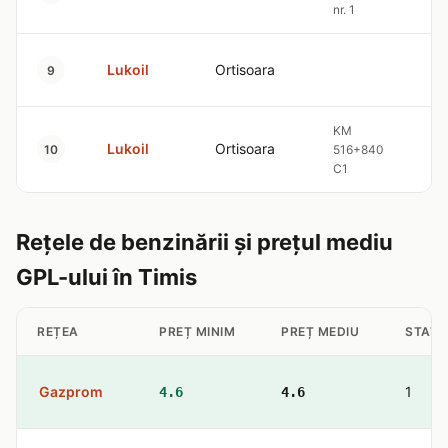
nr. 1
Lukoil
Ortisoara
9
KM
Lukoil
Ortisoara
10
516+840
C1
Rețele de benzinării și prețul mediu
GPL-ului în Timis
REȚEA
PREȚ MINIM
PREȚ MEDIU
STAȚII
Gazprom
1
4.6
4.6