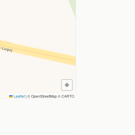
Leaflet
|
© OpenStreetMap © CARTO