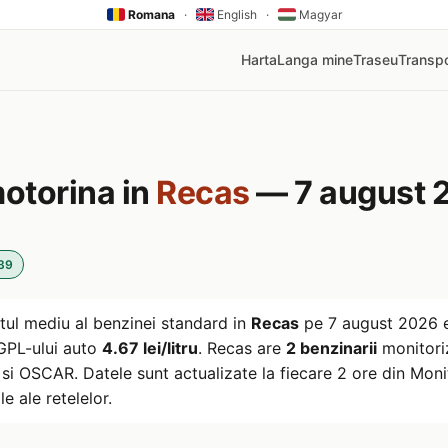
Romana
·
English
·
Magyar
Harta
Langa mine
Traseu
Transpo
motorina in
Recas
— 7 august 
:39
tul mediu al benzinei standard in
Recas
pe
7 august 2026
l GPL-ului auto
4.67 lei/litru
. Recas are
2 benzinarii
monitoriz
i OSCAR. Datele sunt actualizate la fiecare 2 ore din Monito
le ale retelelor.