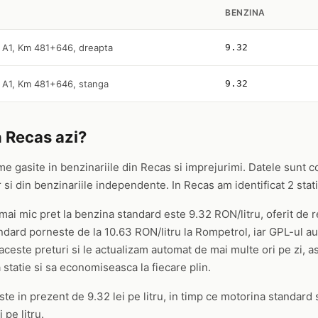
BENZINA
 A1, Km 481+646, dreapta
9.32
 A1, Km 481+646, stanga
9.32
n Recas azi?
me gasite in benzinariile din Recas si imprejurimi. Datele sunt c
i din benzinariile independente. In Recas am identificat 2 statii
 mai mic pret la benzina standard este 9.32 RON/litru, oferit de
ard porneste de la 10.63 RON/litru la Rompetrol, iar GPL-ul au
aceste preturi si le actualizam automat de mai multe ori pe zi, as
 statie si sa economiseasca la fiecare plin.
e in prezent de 9.32 lei pe litru, in timp ce motorina standard s
 pe litru.