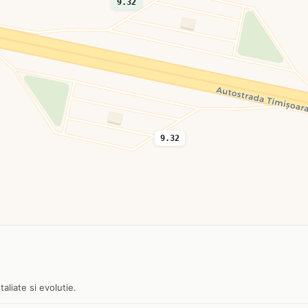
9.32
9.32
aliate si evolutie.