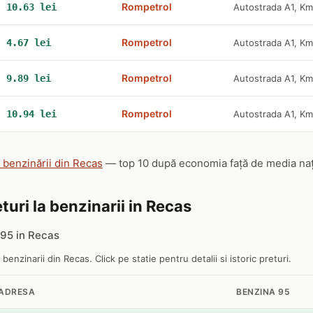
Rompetrol
10.63 lei
Autostrada A1, K
Rompetrol
4.67 lei
Autostrada A1, K
Rompetrol
9.89 lei
Autostrada A1, K
Rompetrol
10.94 lei
Autostrada A1, K
e benzinării din Recas
— top 10 după economia față de media națio
turi la benzinarii in Recas
95 in Recas
 benzinarii din Recas. Click pe statie pentru detalii si istoric preturi.
ADRESA
BENZINA 95