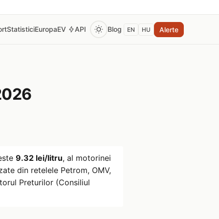
rt
Statistici
Europa
EV
API
Blog
Alerte
EN
HU
2026
este
9.32 lei/litru
, al motorinei
ate din retelele Petrom, OMV,
rul Preturilor (Consiliul