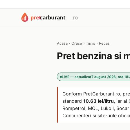
Acasa
›
Orase
›
Timis
›
Recas
Pret benzina si 
LIVE — actualizat
7 august 2026, ora 18
Conform PretCarburant.ro, pre
standard
10.63 lei/litru
, iar a
Rompetrol, MOL, Lukoil, Socar s
Concurentei) si site-urile oficia