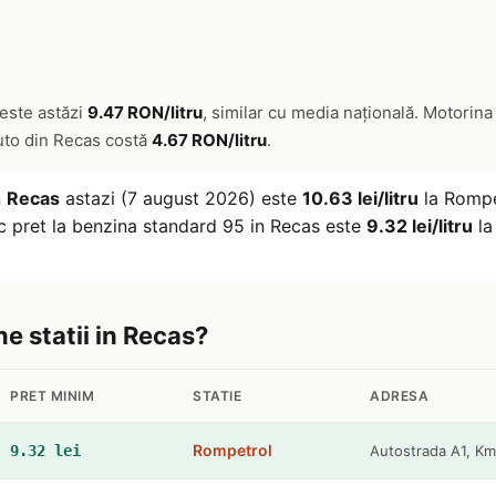
este astăzi
9.47 RON/litru
, similar cu media națională. Motorin
auto din Recas costă
4.67 RON/litru
.
n
Recas
astazi (7 august 2026) este
10.63 lei/litru
la Rompe
c pret la benzina standard 95 in Recas este
9.32 lei/litru
la
ne statii in Recas?
PRET MINIM
STATIE
ADRESA
Rompetrol
9.32 lei
Autostrada A1, K