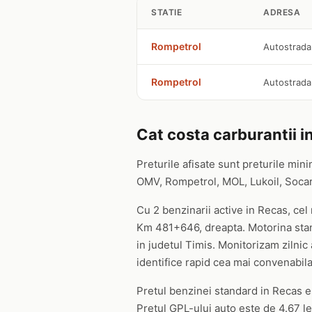
STATIE
ADRESA
Rompetrol
Autostrada
Rompetrol
Autostrada
Cat costa carburantii i
Preturile afisate sunt preturile mini
OMV, Rompetrol, MOL, Lukoil, Socar s
Cu 2 benzinarii active in Recas, cel
Km 481+646, dreapta. Motorina stand
in judetul Timis. Monitorizam zilnic 
identifice rapid cea mai convenabila
Pretul benzinei standard in Recas est
Pretul GPL-ului auto este de 4.67 lei