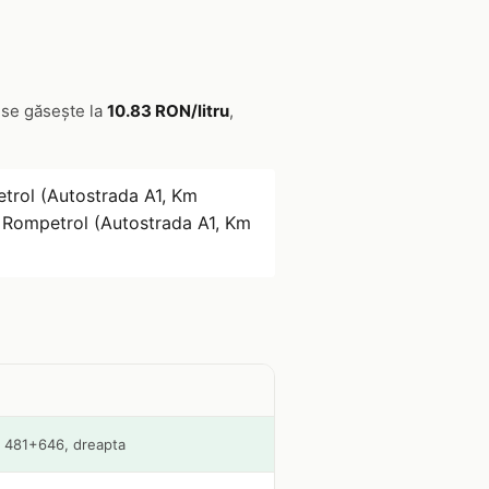
a se găsește la
10.83 RON/litru
,
trol (Autostrada A1, Km
 Rompetrol (Autostrada A1, Km
m 481+646, dreapta